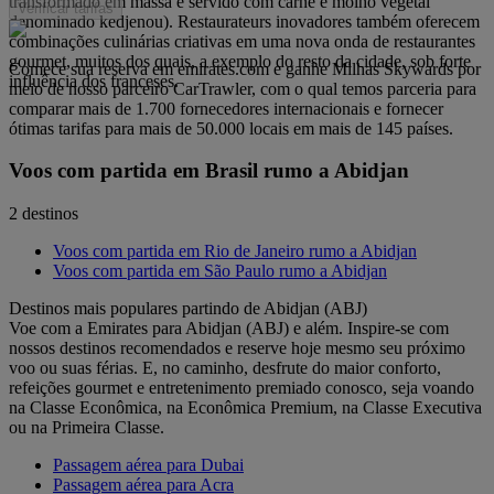
transformado em massa e servido com carne e molho vegetal
Verificar tarifas
denominado kedjenou). Restaurateurs inovadores também oferecem
combinações culinárias criativas em uma nova onda de restaurantes
gourmet, muitos dos quais, a exemplo do resto da cidade, sob forte
Comece sua reserva em emirates.com e ganhe Milhas Skywards por
influência dos franceses.
meio de nosso parceiro CarTrawler, com o qual temos parceria para
comparar mais de 1.700 fornecedores internacionais e fornecer
ótimas tarifas para mais de 50.000 locais em mais de 145 países.
Voos com partida em Brasil rumo a Abidjan
2 destinos
Voos com partida em Rio de Janeiro rumo a Abidjan
Voos com partida em São Paulo rumo a Abidjan
Destinos mais populares partindo de Abidjan (ABJ)
Voe com a Emirates para Abidjan (ABJ) e além. Inspire-se com
nossos destinos recomendados e reserve hoje mesmo seu próximo
voo ou suas férias. E, no caminho, desfrute do maior conforto,
refeições gourmet e entretenimento premiado conosco, seja voando
na Classe Econômica, na Econômica Premium, na Classe Executiva
ou na Primeira Classe.
Passagem aérea para Dubai
Passagem aérea para Acra