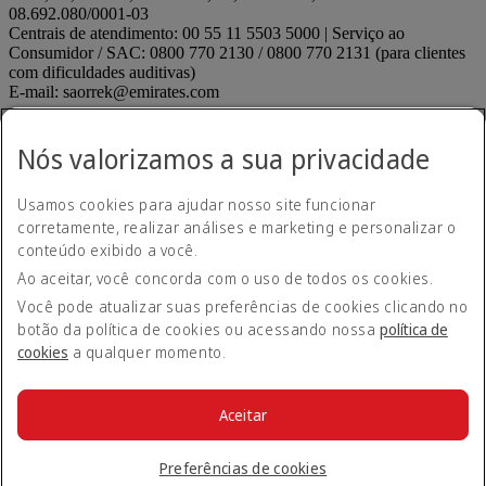
08.692.080/0001-03
Centrais de atendimento: 00 55 11 5503 5000 | Serviço ao
Consumidor / SAC: 0800 770 2130 / 0800 770 2131 (para clientes
com dificuldades auditivas)
E-mail: saorrek@emirates.com
Declaração de acessibilidade
Contate-nos
Nós valorizamos a sua privacidade
Política de privacidade
Termos e condições
Usamos cookies para ajudar nosso site funcionar
Política de Cookies
Segurança cibernética
corretamente, realizar análises e marketing e personalizar o
Declaração de transparência relativa à Lei sobre Escravidão
conteúdo exibido a você.
Moderna
Ao aceitar, você concorda com o uso de todos os cookies.
Mapa do site
ANAC regulados
ANAC regulados Opens an external link in
Você pode atualizar suas preferências de cookies clicando no
a new tab
botão da política de cookies ou acessando nossa
política de
Desempenho de pontualidade
cookies
a qualquer momento.
Envie uma sugestão ou reclamação
Envie uma sugestão ou
reclamação Opens an external link in a new tab
Menores desacompanhados
Menores desacompanhados
Aceitar
Opens an external link in a new tab
© 2026 Grupo Emirates. Todos os direitos reservados.
Preferências de cookies