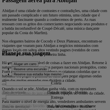
Passagem aérea para Abidjan
Abidjan é uma cidade de contrastes e contradições, uma cidade com
um passado complicado e um futuro otimista, uma cidade que é
realmente fascinante quando a conhecemos de perto. As ruas
ressoam com os gritos dos comerciantes negociando seus produtos e
a batida inconfundível de Coupé-Décalé, uma música dançante
popular da Costa do Marfim).
Nos elegantes bairros de Cocody e Deux Plateaux, encontram-se
viajantes que voaram para Abidjan a negócios misturados com
damas locais em saltos altos vestindo pagnes (vestidos de cores
Planeje sua viagem
brilhantes) nas butiques de primeira linha.
Há uma variedade saudável de coisas a fazer em Abidjan. Retorne à
Alugar um carro
natureza e visite um dos muitos parques nacionais protegidos, como
Reserve uma excursão
Forêt du Banco no norte, e conheça as criaturas coloridas que o
Reserve sua estadia hoje mesmo
habitam. Ou pegue a prancha de surfe para pegar algumas ondas
além das muitas enseadas que dividem a cidade.
Coleta
Quando o sol se põe, Abidjan ganha vida, com os moradores
Data de retirada
-
Horário
dançando ao ritmo do jazz em muitos espaços no centro da cidade.
Entrega
Para manter o nível de energia alto, vendedores ambulantes servem
porções quentes do favorito local, fufu (mandioca ou inhame
Data de devolução
-
Horário