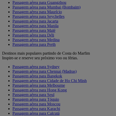
Passagem aérea para Guangzhou
Passagem aérea para Mumbai (Bombaim)
Passagem aérea para Maurício
Passagem aérea para Seychelles
Passagem aérea para Jacarta
Passagem aérea para Manila
Passagem aérea para Malé
Passagem aérea para Déli
Passagem aérea para Medina
Passagem aérea para Perth
Destinos mais populares partindo de Costa do Marfim
Inspire-se e reserve seu próximo voo ou férias.
Passagem aérea para Sydney
Passagem aérea para Chennai (Madras)
Passagem aérea para Bangkok
Passagem aérea para Cidade de Ho Chi Minh
Passagem aérea para Melbourne
Passagem aérea para Hong Kong
Passagem aérea para Seul
Passagem aérea para Tóquio
Passagem aérea para Moscou
Passagem aérea para Karachi
Passagem aérea para Calcutá