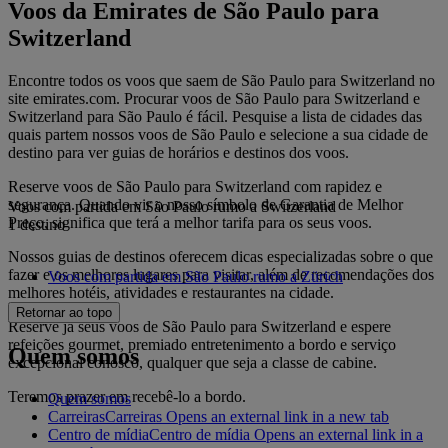
Voos da Emirates de São Paulo para
Switzerland
Encontre todos os voos que saem de São Paulo para Switzerland no
site emirates.com. Procurar voos de São Paulo para Switzerland e
Switzerland para São Paulo é fácil. Pesquise a lista de cidades das
quais partem nossos voos de São Paulo e selecione a sua cidade de
destino para ver guias de horários e destinos dos voos.
Reserve voos de São Paulo para Switzerland com rapidez e
segurança. Quando vir o nosso símbolo de Garantia de Melhor
Voos com partida em São Paulo rumo a Switzerland
Preço, significa que terá a melhor tarifa para os seus voos.
1 destino
Nossos guias de destinos oferecem dicas especializadas sobre o que
fazer e os melhores lugares para visitar, além de recomendações dos
Voos com partida em São Paulo rumo a Zürich
melhores hotéis, atividades e restaurantes na cidade.
Retornar ao topo
Reserve já seus voos de São Paulo para Switzerland e espere
refeições gourmet, premiado entretenimento a bordo e serviço
Quem somos
excepcional conosco, qualquer que seja a classe de cabine.
Teremos prazer em recebê-lo a bordo.
Quem somos
Carreiras
Carreiras Opens an external link in a new tab
Centro de mídia
Centro de mídia Opens an external link in a