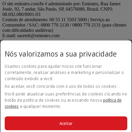
O site emirates.com/br é administrado por: Emirates, Rua James
Joule, 92, 7 andar, São Paulo, SP, 04576080, Brazil. CNPJ:
08.692.080/0001-03
Centrais de atendimento: 00 55 11 5503 5000 | Serviço ao
Consumidor / SAC: 0800 770 2130 / 0800 770 2131 (para clientes
com dificuldades auditivas)
E-mail: saorrek@emirates.com
Declaração de acessibilidade
Contate-nos
Nós valorizamos a sua privacidade
Política de privacidade
Termos e condições
Usamos cookies para ajudar nosso site funcionar
Política de Cookies
corretamente, realizar análises e marketing e personalizar o
Segurança cibernética
Declaração de transparência relativa à Lei sobre Escravidão
conteúdo exibido a você.
Moderna
Ao aceitar, você concorda com o uso de todos os cookies.
Mapa do site
ANAC regulados
ANAC regulados Opens an external link in
Você pode atualizar suas preferências de cookies clicando no
a new tab
botão da política de cookies ou acessando nossa
política de
Desempenho de pontualidade
cookies
a qualquer momento.
Envie uma sugestão ou reclamação
Envie uma sugestão ou
reclamação Opens an external link in a new tab
Menores desacompanhados
Menores desacompanhados
Aceitar
Opens an external link in a new tab