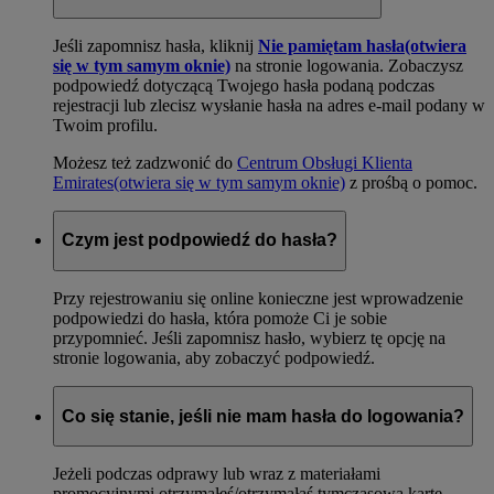
Jeśli zapomnisz hasła, kliknij
Nie pamiętam hasła
(otwiera
się w tym samym oknie)
na stronie logowania. Zobaczysz
podpowiedź dotyczącą Twojego hasła podaną podczas
rejestracji lub zlecisz wysłanie hasła na adres e-mail podany w
Twoim profilu.
Możesz też zadzwonić do
Centrum Obsługi Klienta
Emirates
(otwiera się w tym samym oknie)
z prośbą o pomoc.
Czym jest podpowiedź do hasła?
Przy rejestrowaniu się online konieczne jest wprowadzenie
podpowiedzi do hasła, która pomoże Ci je sobie
przypomnieć. Jeśli zapomnisz hasło, wybierz tę opcję na
stronie logowania, aby zobaczyć podpowiedź.
Co się stanie, jeśli nie mam hasła do logowania?
Jeżeli podczas odprawy lub wraz z materiałami
promocyjnymi otrzymałeś/otrzymałaś tymczasową kartę