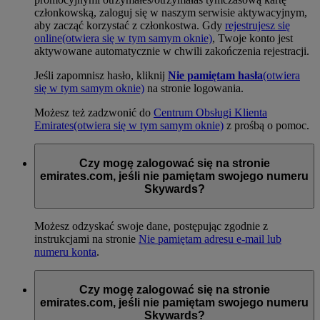
członkowską, zaloguj się w naszym serwisie aktywacyjnym,
aby zacząć korzystać z członkostwa. Gdy
rejestrujesz się
online
(otwiera się w tym samym oknie)
, Twoje konto jest
aktywowane automatycznie w chwili zakończenia rejestracji.
Jeśli zapomnisz hasło, kliknij
Nie pamiętam hasła
(otwiera
się w tym samym oknie)
na stronie logowania.
Możesz też zadzwonić do
Centrum Obsługi Klienta
Emirates
(otwiera się w tym samym oknie)
z prośbą o pomoc.
Czy mogę zalogować się na stronie
emirates.com, jeśli nie pamiętam swojego numeru
Skywards?
Możesz odzyskać swoje dane, postępując zgodnie z
instrukcjami na stronie
Nie pamiętam adresu e-mail lub
numeru konta
.
Czy mogę zalogować się na stronie
emirates.com, jeśli nie pamiętam swojego numeru
Skywards?