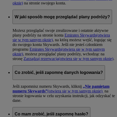
oknie)
na stronie swojego konta.
W jaki sposób mogę przeglądać plany podróży?
Możesz przeglądać swoje zrealizowane i ostatnie aktywne
plany podróży na stronie konta
Emirates Skywards
(otwiera
się w tym samym oknie)
, na którą możesz wejść, logując się
do swojego konta Skywards. Jeśli nie jesteś członkiem
programu
Emirates Skywards
(otwiera się w tym samym
oknie)
, możesz przeglądać plany podróży, wchodząc na
stronę
Zarządzaj rezerwacją
(otwiera się w tym samym oknie)
.
Co zrobić, jeśli zapomnę danych logowania?
Jeśli zapomnisz numeru Skywards, kliknij
„Nie pamiętam
numeru Skywards”
(otwiera się w tym samym oknie)
na
stronie logowania w celu uzyskania instrukcji, jak odzyskać te
dane.
Co mam zrobić, jeśli zapomnę hasło?