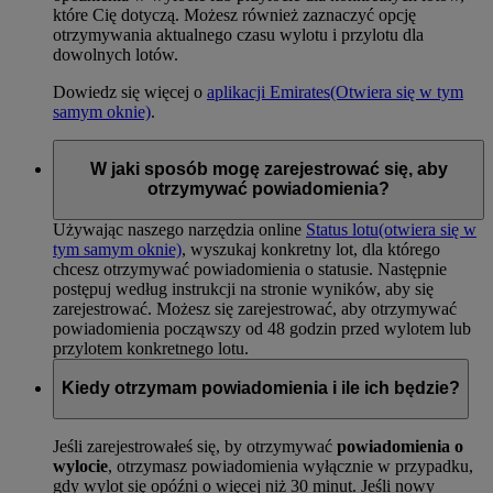
które Cię dotyczą. Możesz również zaznaczyć opcję
otrzymywania aktualnego czasu wylotu i przylotu dla
dowolnych lotów.
Dowiedz się więcej o
aplikacji Emirates
(Otwiera się w tym
samym oknie)
.
W jaki sposób mogę zarejestrować się, aby
otrzymywać powiadomienia?
Używając naszego narzędzia online
Status lotu
(otwiera się w
tym samym oknie)
, wyszukaj konkretny lot, dla którego
chcesz otrzymywać powiadomienia o statusie. Następnie
postępuj według instrukcji na stronie wyników, aby się
zarejestrować. Możesz się zarejestrować, aby otrzymywać
powiadomienia począwszy od 48 godzin przed wylotem lub
przylotem konkretnego lotu.
Kiedy otrzymam powiadomienia i ile ich będzie?
Jeśli zarejestrowałeś się, by otrzymywać
powiadomienia o
wylocie
, otrzymasz powiadomienia wyłącznie w przypadku,
gdy wylot się opóźni o więcej niż 30 minut. Jeśli nowy