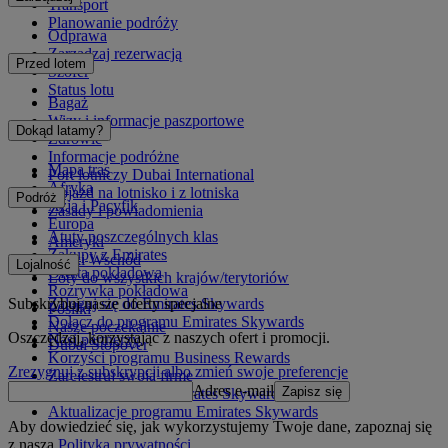
Transport
Planowanie podróży
Odprawa
Zarządzaj rezerwacją
Przed lotem
Szofer
Status lotu
Bagaż
Wizy i informacje paszportowe
Dokąd latamy?
Zdrowie
Informacje podróżne
Mapa tras
Port lotniczy Dubai International
Afryka
Dojazd na lotnisko i z lotniska
Podróż
Azja i Pacyfik
Zasady i powiadomienia
Europa
Atuty poszczególnych klas
Ameryki
Zakupy z Emirates
Bliski Wschód
Lojalność
Oferta pokładowa
Loty do wszystkich krajów/terytoriów
Rozrywka pokładowa
Subskrybuj nasze oferty specjalne
Zaloguj się do Emirates Skywards
Posiłki
Dołącz do programu Emirates Skywards
Nasze poczekalnie
Oszczędzaj, korzystając z naszych ofert i promocji.
Nasi partnerzy
Dubai Stopover
Korzyści programu Business Rewards
Zrezygnuj z subskrypcji albo zmień swoje preferencje
Zarejestruj swoją firmę
Adres e-mail
Zapisz się
Zasady programu Emirates Skywards
Aktualizacje programu Emirates Skywards
Aby dowiedzieć się, jak wykorzystujemy Twoje dane, zapoznaj się
z naszą
Polityką prywatności
.