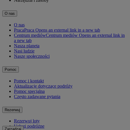
Narzędzia i zasoby
O nas
O nas
Praca
Praca Opens an external link in a new tab
Centrum mediów
Centrum mediów Opens an external link in
a new tab
Nasza planeta
Nasi ludzie
Nasze społeczności
Pomoc
Pomoc i kontakt
Aktualizacje dotyczące podróży
Pomoc specjalna
Często zadawane pytania
Rezerwuj
Rezerwuj loty
Usługi podróżne
Zarządzaj