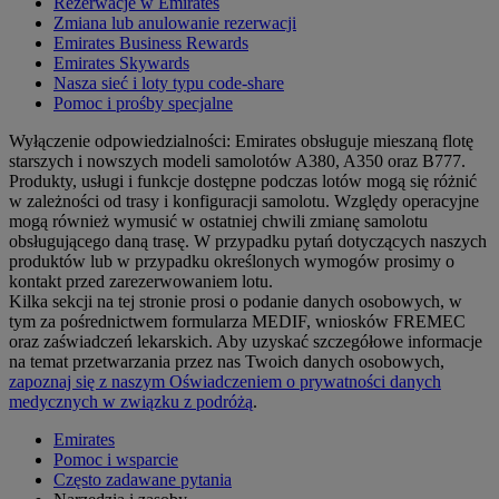
Rezerwacje w Emirates
Zmiana lub anulowanie rezerwacji
Emirates Business Rewards
Emirates Skywards
Nasza sieć i loty typu code-share
Pomoc i prośby specjalne
Wyłączenie odpowiedzialności: Emirates obsługuje mieszaną flotę
starszych i nowszych modeli samolotów A380, A350 oraz B777.
Produkty, usługi i funkcje dostępne podczas lotów mogą się różnić
w zależności od trasy i konfiguracji samolotu. Względy operacyjne
mogą również wymusić w ostatniej chwili zmianę samolotu
obsługującego daną trasę. W przypadku pytań dotyczących naszych
produktów lub w przypadku określonych wymogów prosimy o
kontakt przed zarezerwowaniem lotu.
Kilka sekcji na tej stronie prosi o podanie danych osobowych, w
tym za pośrednictwem formularza MEDIF, wniosków FREMEC
oraz zaświadczeń lekarskich. Aby uzyskać szczegółowe informacje
na temat przetwarzania przez nas Twoich danych osobowych,
zapoznaj się z naszym Oświadczeniem o prywatności danych
medycznych w związku z podróżą
.
Emirates
Pomoc i wsparcie
Często zadawane pytania