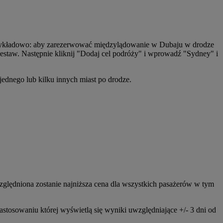
Przykładowo: aby zarezerwować międzylądowanie w Dubaju w drodze
taw. Następnie kliknij "Dodaj cel podróży" i wprowadź "Sydney" i
jednego lub kilku innych miast po drodze.
ględniona zostanie najniższa cena dla wszystkich pasażerów w tym
zastosowaniu której wyświetlą się wyniki uwzględniające +/- 3 dni od