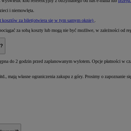
 wyświetlić kod referencyjny z otrzymanego od nas e-maila lub
przejś
zieci i niemowlęta.
 kosztów za bilet
(otwiera się w tym samym oknie)
.
ciągać za sobą koszty lub mogą nie być możliwe, w zależności od reg
e?
stępna do 2 godzin przed zaplanowanym wylotem. Opcje płatności w cz
itd., mają własne ograniczenia zakupu z góry. Prosimy o zapoznanie 