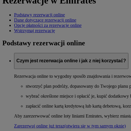
Rezerwacje w Emirates
Podstawy rezerwacji online
Dane dotyczące rezerwacji online
Opcje płatności za rezerwacje online
Wstrzymaj rezerwację
Podstawy rezerwacji online
Czym jest rezerwacja online i jak z niej korzystać?
Rezerwacja online to wygodny sposób znajdowania i rezerwowani
stworzyć plan podróży, dopasowany do Twojego planu 
wybrać określone miejsce i opłacić je, kupić dodatkowy b
zapłacić online kartą kredytową lub kartą debetową, korz
Aby zarezerwować online loty liniami Emirates, wybierz miasta,
Zarezerwuj online już teraz
(otwiera się w tym samym oknie)