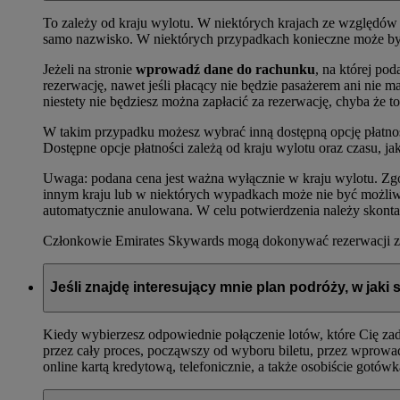
To zależy od kraju wylotu. W niektórych krajach ze względów 
samo nazwisko. W niektórych przypadkach konieczne może być
Jeżeli na stronie
wprowadź dane do rachunku
, na której po
rezerwację, nawet jeśli płacący nie będzie pasażerem ani nie 
niestety nie będziesz można zapłacić za rezerwację, chyba że t
W takim przypadku możesz wybrać inną dostępną opcję płatnoś
Dostępne opcje płatności zależą od kraju wylotu oraz czasu, ja
Uwaga: podana cena jest ważna wyłącznie w kraju wylotu. Zgod
innym kraju lub w niektórych wypadkach może nie być możliwośc
automatycznie anulowana. W celu potwierdzenia należy skont
Członkowie Emirates Skywards mogą dokonywać rezerwacji za m
Jeśli znajdę interesujący mnie plan podróży, w jak
Kiedy wybierzesz odpowiednie połączenie lotów, które Cię za
przez cały proces, począwszy od wyboru biletu, przez wprowad
online kartą kredytową, telefonicznie, a także osobiście gotó