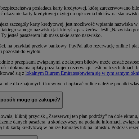
bezpieczeństwa posiadacz karty kredytowej, którą zarezerwowano bile
 okazanie karty kredytowej użytej do opłacenia biletów na stanowis
dajesz szczegóły karty kredytowej, jest możliwość wpisania nazwiska w
ma takiego samego nazwiska jak któryś z pasażerów. Jeśli „Nazwisko po
o Ty jesteś pasażerem lub masz takie samo nazwisko.
ci, na przykład przelew bankowy, PayPal albo rezerwację online i pł
ki pozostał do wylotu.
nie z przepisami związanymi z zakupem biletów może zostać zastosowa
i dokonania opłaty poza krajem rezerwacji. Jeśli po trzech dniach bil
aktować się z
lokalnym Biurem Emirates
(otwiera się w tym samym okni
ile dla znajomych i krewnych i opłacać online należne podatki włas
i sposób mogę go zakupić?
dowala, kliknij przycisk „Zarezerwuj ten plan podróży” na dole ekra
zenie danych pasażera, a skończywszy na podaniu informacji związany
wką lub kartą kredytową w biurze Emirates lub na lotnisku. Podczas re