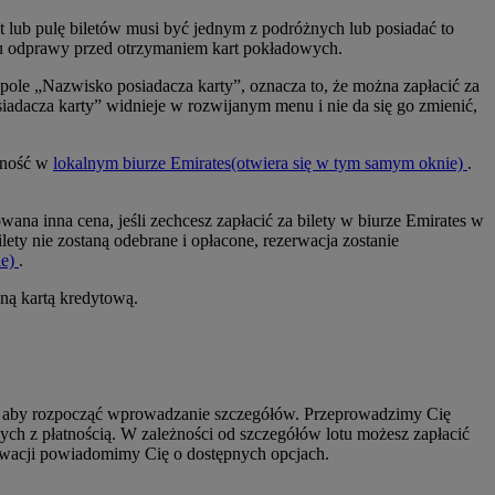
t lub pulę biletów musi być jednym z podróżnych lub posiadać to
ku odprawy przed otrzymaniem kart pokładowych.
 pole „Nazwisko posiadacza karty”, oznacza to, że można zapłacić za
siadacza karty” widnieje w rozwijanym menu i nie da się go zmienić,
atność w
lokalnym biurze Emirates
(otwiera się w tym samym oknie)
.
na inna cena, jeśli zechcesz zapłacić za bilety w biurze Emirates w
ety nie zostaną odebrane i opłacone, rezerwacja zostanie
e)
.
ną kartą kredytową.
nu, aby rozpocząć wprowadzanie szczegółów. Przeprowadzimy Cię
ch z płatnością. W zależności od szczegółów lotu możesz zapłacić
zerwacji powiadomimy Cię o dostępnych opcjach.