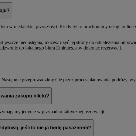
aju?
u w niedalekiej przyszłości. Kiedy tylko uruchomimy usługi online w
est jeszcze niedostępna, możesz użyć tej strony do odnalezienia odpowi
adzwonić do lokalnego biura Emirates, aby dokonać rezerwacji.
. Następnie przeprowadzimy Cię przez proces planowania podróży, wyb
wania zakupu biletu?
i wymagamy jedynie w przypadku faktycznej rezerwacji.
edytową, jeśli to nie ja będę pasażerem?