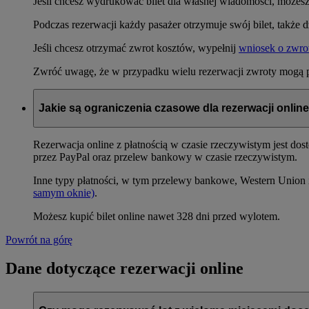
Jeśli chcesz wydrukować bilet dla własnej wiadomości, możesz
Podczas rezerwacji każdy pasażer otrzymuje swój bilet, także d
Jeśli chcesz otrzymać zwrot kosztów, wypełnij
wniosek o zwrot
Zwróć uwagę, że w przypadku wielu rezerwacji zwroty mogą po
Jakie są ograniczenia czasowe dla rezerwacji onlin
Rezerwacja online z płatnością w czasie rzeczywistym jest do
przez PayPal oraz przelew bankowy w czasie rzeczywistym.
Inne typy płatności, w tym przelewy bankowe, Western Union 
samym oknie)
.
Możesz kupić bilet online nawet 328 dni przed wylotem.
Powrót na górę
Dane dotyczące rezerwacji online