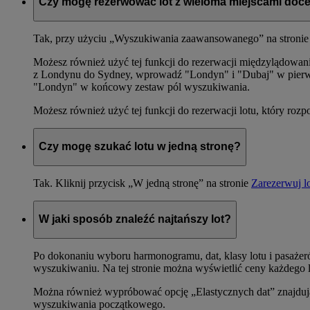
Czy mogę rezerwować lot z wieloma miejscami doc
Tak, przy użyciu „Wyszukiwania zaawansowanego” na stronie
Możesz również użyć tej funkcji do rezerwacji międzylądowa
z Londynu do Sydney, wprowadź "Londyn" i "Dubaj" w pierwsz
"Londyn" w końcowy zestaw pól wyszukiwania.
Możesz również użyć tej funkcji do rezerwacji lotu, który roz
Czy mogę szukać lotu w jedną stronę?
Tak. Kliknij przycisk „W jedną stronę” na stronie
Zarezerwuj l
W jaki sposób znaleźć najtańszy lot?
Po dokonaniu wyboru harmonogramu, dat, klasy lotu i pasażer
wyszukiwaniu. Na tej stronie można wyświetlić ceny każdego l
Można również wypróbować opcję „Elastycznych dat” znajdują
wyszukiwania początkowego.