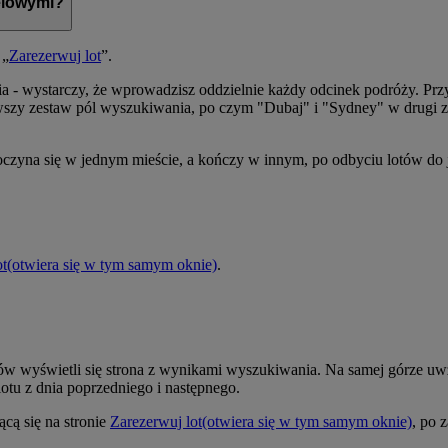
elowymi?
 „
Zarezerwuj lot
”.
nia - wystarczy, że wprowadzisz oddzielnie każdy odcinek podróży. 
y zestaw pól wyszukiwania, po czym "Dubaj" i "Sydney" w drugi zes
poczyna się w jednym mieście, a kończy w innym, po odbyciu lotów do 
ot
(otwiera się w tym samym oknie)
.
ów wyświetli się strona z wynikami wyszukiwania. Na samej górze uwz
otu z dnia poprzedniego i następnego.
cą się na stronie
Zarezerwuj lot
(otwiera się w tym samym oknie)
, po 