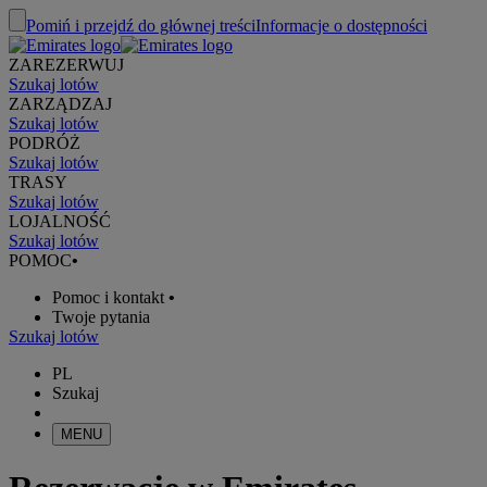
Pomiń i przejdź do głównej treści
Informacje o dostępności
ZAREZERWUJ
Szukaj lotów
ZARZĄDZAJ
Szukaj lotów
PODRÓŻ
Szukaj lotów
TRASY
Szukaj lotów
LOJALNOŚĆ
Szukaj lotów
POMOC
•
Pomoc i kontakt
•
Twoje pytania
Szukaj lotów
PL
Szukaj
MENU