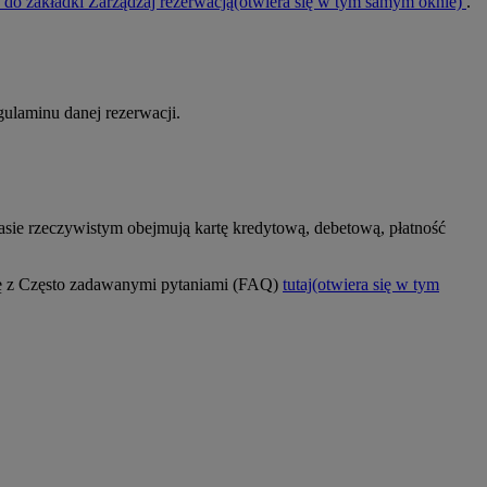
ć do zakładki Zarządzaj rezerwacją
(otwiera się w tym samym oknie)
.
ulaminu danej rezerwacji.
asie rzeczywistym obejmują kartę kredytową, debetową, płatność
się z Często zadawanymi pytaniami (FAQ)
tutaj
(otwiera się w tym