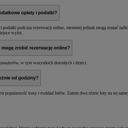
odatkowe opłaty i podatki?
podatki podczas rezerwacji online, niemniej jednak mogą zostać nalic
iejsce wylot.
h mogę zrobić rezerwację online?
asażerów, w tym wszystkich dorosłych i dzieci.
eżnie od godziny?
t popularność trasy i rozkład lotów. Zatem dwa różne loty na tej same