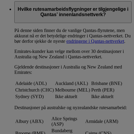
Hvilke rutesamarbeidsflygninger er tilgjengelige i
Qantas’ innenlandsnettverk?
På denne siden finner du de vanlige Qantas-flyrutene, men
akkurat nå er det betydelige endringer i Qantas-nettverket. Du
bør derfor sjekke de nyeste
endringene i Qantas-nettverket
.
Emirates-kunder kan velge mellom over 30 destinasjoner i
Australia og New Zealand i Qantas-nettverket.
Gjeldende destinasjoner i Australia og New Zealand med
Emirates:
Adelaide (ADL)
Auckland (AKL)
Brisbane (BNE)
Christchurch (CHC)
Melbourne (MEL)
Perth (PER)
Sydney (SYD)
Ikke aktuelt
Ikke aktuelt
Destinasjoner på australske og nyzealandske rutesamarbeid:
Alice Springs
Albury (ABX)
Armidale (ARM)
(ASP)
Bundaberg
Broome (BME)
Cairns (CNS)