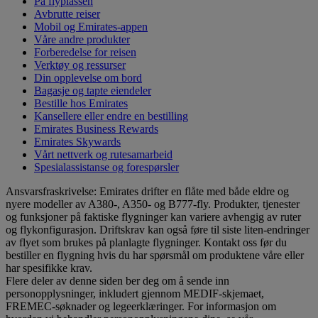
På flyplassen
Avbrutte reiser
Mobil og Emirates-appen
Våre andre produkter
Forberedelse for reisen
Verktøy og ressurser
Din opplevelse om bord
Bagasje og tapte eiendeler
Bestille hos Emirates
Kansellere eller endre en bestilling
Emirates Business Rewards
Emirates Skywards
Vårt nettverk og rutesamarbeid
Spesialassistanse og forespørsler
Ansvarsfraskrivelse: Emirates drifter en flåte med både eldre og
nyere modeller av A380-, A350- og B777-fly. Produkter, tjenester
og funksjoner på faktiske flygninger kan variere avhengig av ruter
og flykonfigurasjon. Driftskrav kan også føre til siste liten-endringer
av flyet som brukes på planlagte flygninger. Kontakt oss før du
bestiller en flygning hvis du har spørsmål om produktene våre eller
har spesifikke krav.
Flere deler av denne siden ber deg om å sende inn
personopplysninger, inkludert gjennom MEDIF-skjemaet,
FREMEC-søknader og legeerklæringer. For informasjon om