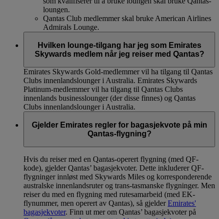
som kvalifiserer til å bruke loungen skal bruke Qantas-
loungen.
Qantas Club medlemmer skal bruke American Airlines
Admirals Lounge.
Hvilken lounge-tilgang har jeg som Emirates
Skywards medlem når jeg reiser med Qantas?
Emirates Skywards Gold-medlemmer vil ha tilgang til Qantas
Clubs innenlandslounger i Australia. Emirates Skywards
Platinum-medlemmer vil ha tilgang til Qantas Clubs
innenlands businesslounger (der disse finnes) og Qantas
Clubs innenlandslounger i Australia.
Gjelder Emirates regler for bagasjekvote på min
Qantas-flygning?
Hvis du reiser med en Qantas-operert flygning (med QF-
kode), gjelder Qantas’ bagasjekvoter. Dette inkluderer QF-
flygninger innløst med Skywards Miles og korresponderende
australske innenlandsruter og trans-tasmanske flygninger. Men
reiser du med en flygning med rutesamarbeid (med EK-
flynummer, men operert av Qantas), så gjelder
Emirates'
bagasjekvoter
. Finn ut mer om Qantas’ bagasjekvoter på