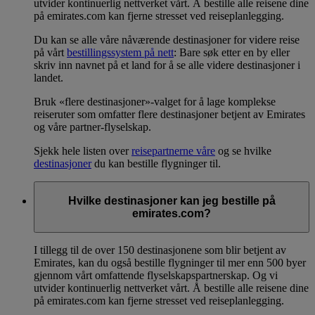
utvider kontinuerlig nettverket vårt. Å bestille alle reisene dine
på emirates.com kan fjerne stresset ved reiseplanlegging.
Du kan se alle våre nåværende destinasjoner for videre reise
på vårt
bestillingssystem på nett
: Bare søk etter en by eller
skriv inn navnet på et land for å se alle videre destinasjoner i
landet.
Bruk «flere destinasjoner»-valget for å lage komplekse
reiseruter som omfatter flere destinasjoner betjent av Emirates
og våre partner-flyselskap.
Sjekk hele listen over
reisepartnerne våre
og se hvilke
destinasjoner
du kan bestille flygninger til.
Hvilke destinasjoner kan jeg bestille på
emirates.com?
I tillegg til de over 150 destinasjonene som blir betjent av
Emirates, kan du også bestille flygninger til mer enn 500 byer
gjennom vårt omfattende flyselskapspartnerskap. Og vi
utvider kontinuerlig nettverket vårt. Å bestille alle reisene dine
på emirates.com kan fjerne stresset ved reiseplanlegging.