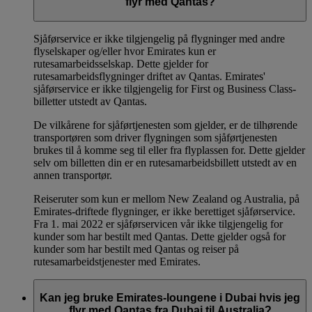
flyr med Qantas?
Sjåførservice er ikke tilgjengelig på flygninger med andre
flyselskaper og/eller hvor Emirates kun er
rutesamarbeidsselskap. Dette gjelder for
rutesamarbeidsflygninger driftet av Qantas. Emirates'
sjåførservice er ikke tilgjengelig for First og Business Class-
billetter utstedt av Qantas.
De vilkårene for sjåførtjenesten som gjelder, er de tilhørende
transportøren som driver flygningen som sjåførtjenesten
brukes til å komme seg til eller fra flyplassen for. Dette gjelder
selv om billetten din er en rutesamarbeidsbillett utstedt av en
annen transportør.
Reiseruter som kun er mellom New Zealand og Australia, på
Emirates-driftede flygninger, er ikke berettiget sjåførservice.
Fra 1. mai 2022 er sjåførservicen vår ikke tilgjengelig for
kunder som har bestilt med Qantas. Dette gjelder også for
kunder som har bestilt med Qantas og reiser på
rutesamarbeidstjenester med Emirates.
Kan jeg bruke Emirates-loungene i Dubai hvis jeg
flyr med Qantas fra Dubai til Australia?