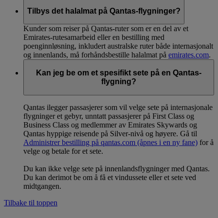
Tilbys det halalmat på Qantas-flygninger?
Kunder som reiser på Qantas-ruter som er en del av et
Emirates-rutesamarbeid eller en bestilling med
poenginnløsning, inkludert australske ruter både internasjonalt
og innenlands, må forhåndsbestille halalmat på
emirates.com
.
Kan jeg be om et spesifikt sete på en Qantas-
flygning?
Qantas ilegger passasjerer som vil velge sete på internasjonale
flygninger et gebyr, unntatt passasjerer på First Class og
Business Class og medlemmer av Emirates Skywards og
Qantas hyppige reisende på Silver-nivå og høyere. Gå til
Administrer bestilling på qantas.com
(åpnes i en ny fane)
for å
velge og betale for et sete.
Du kan ikke velge sete på innenlandsflygninger med Qantas.
Du kan derimot be om å få et vindussete eller et sete ved
midtgangen.
Tilbake til toppen