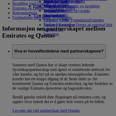
Drikke
Leker for barn
Bærekraftig virksomhet
Skywards Rail
Mobil og Emirates-appen
Bestilling med Emirates og Qantas
Flåten vår
Aktiviteter for barn
Miljøpolitikk
Miles-kalkulator
Kansellere eller endre en bestilling
Emirates og Qantas – planlegge reisen
Boeing 777
Miljørapporter
Logg på Emirates Skywards
Avbrutt reise
Rutesamarbeid
Våre lokalsamfunn
Emirates A380
Skywards+
Om Emirates
Forbindelser med andre flyselskaper
Emirates A350
Emirates Airline Foundation
Emirates
Emirates Executive
Airline Foundation Opens an external link
Informasjon om partnerskapet mellom
Setekart
in a new tab
Sponsing
Emirates og Qantas
Hva er hovedfordelene med partnerskapene?
Sammen med Qantas har vi skapt verdens ledende
flyselskapspartnerskap som åpner et omfattende nettverk for
våre kunder, og byr på en sømløs reiseopplevelse. Emirates-
kunder har ett-stopps tilgang til de fleste deler av det
kombinerte Qantas og Emirates-nettverket, og har fordelen av
de vanlige Emirates-tjenestene og bagasjekvoten.
Bestill ganske enkelt dine flygninger på emirates.com, og
opplev hvor enkelt det er å gjøre hele reisen på én billett.
Les mer om vårt partnerskap med Qantas
.