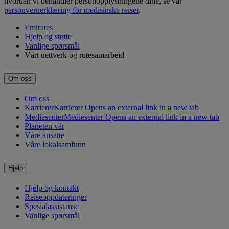
hvordan vi behandler personopplysningene dine, se vår
personvernerklæring for medisinske reiser
.
Emirates
Hjelp og støtte
Vanlige spørsmål
Vårt nettverk og rutesamarbeid
Om oss
Om oss
Karrierer
Karrierer Opens an external link in a new tab
Mediesenter
Mediesenter Opens an external link in a new tab
Planeten vår
Våre ansatte
Våre lokalsamfunn
Hjelp
Hjelp og kontakt
Reiseoppdateringer
Spesialassistanse
Vanlige spørsmål