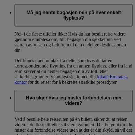
Må jeg hente bagasjen min på hver enkelt
flyplass?
Nei, i de fleste tilfeller ikke: Hvis du har bestilt reise videre
gjennom emirates.com, blir bagasjen din sjekket inn ved
starten av reisen og helt frem til den endelige destinasjonen
din.
Det finnes noen unntak fra dette, som hvis du tar en
korresponderende flygning fra en annen flyplass, eller fra land
som krever at du henter bagasjen din av toll- eller
sikkerhetsgrunner. Vennligst sjekk med ditt
lokale Emirates-
kontor
før du reiser for å bekrefte særskilte prosedyrer.
Hva skjer hvis jeg mister forbindelsen min
videre?
Ved å bestille hele reiseruten på én billett, sikrer du at reisen
videre i de fleste tilfeller vil være garantert. Det betyr at om du
mister din forbindelse videre uten at det er din skyld, så vil det