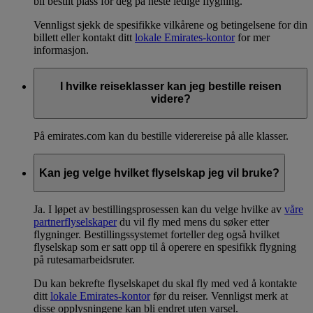
bli bestilt plass for deg på neste ledige flygning.
Vennligst sjekk de spesifikke vilkårene og betingelsene for din
billett eller kontakt ditt
lokale Emirates-kontor
for mer
informasjon.
I hvilke reiseklasser kan jeg bestille reisen
videre?
På emirates.com kan du bestille viderereise på alle klasser.
Kan jeg velge hvilket flyselskap jeg vil bruke?
Ja. I løpet av bestillingsprosessen kan du velge hvilke av
våre
partnerflyselskaper
du vil fly med mens du søker etter
flygninger. Bestillingssystemet forteller deg også hvilket
flyselskap som er satt opp til å operere en spesifikk flygning
på rutesamarbeidsruter.
Du kan bekrefte flyselskapet du skal fly med ved å kontakte
ditt
lokale Emirates-kontor
før du reiser. Vennligst merk at
disse opplysningene kan bli endret uten varsel.