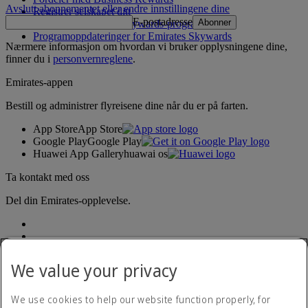
Avslutt abonnementet eller endre innstillingene dine
Registrer selskapet ditt
E-postadresse
Abonner
Regler for Emirates Skywards‑programmet
Programoppdateringer for Emirates Skywards
Nærmere informasjon om hvordan vi bruker opplysningene dine,
finner du i
personvernreglene
.
Emirates-appen
Bestill og administrer flyreisene dine når du er på farten.
App Store
App Store
Google Play
Google Play
Huawei App Gallery
huawai os
Ta kontakt med oss
Del din Emirates-opplevelse.
We value your privacy
We use cookies to help our website function properly, for