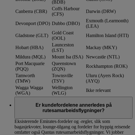
(BDB)
Coffs Harbour
Canberra (CBR)
Darwin (DRW)
(CFS)
Exmouth (Learmonth)
Devonport (DPO)
Dubbo (DBO)
(LEA)
Gold Coast
Gladstone (GLT)
Hamilton Island (HTI)
(OOL)
Launceston
Hobart (HBA)
Mackay (MKY)
(LST)
Mildura (MQL)
Mount Isa (ISA)
Newcastle (NTL)
Port Macquarie
Queenstown
Rockhampton (ROK)
(PQQ)
(ZQN)
Tamworth
Townsville
Uluru (Ayers Rock)
(TMW)
(TSV)
(AYQ)
Wagga Wagga
Wellington
Ikke relevant
(WGA)
(WLG)
Er kundefordelene annerledes på
rutesamarbeidsflygninger?
Eksisterende Emirates-fordeler og -regler, slik som
bagasjekvoter, lounge-tilgang og fordeler for hyppig reisende
omfatter også Qantas rutesamarbeidsflygninger. Vi jobber