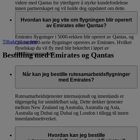
videre med Qantas for ytterligere å styrke kundefordelene
innen partnerskapet og vil holde deg oppdatert om dette.
Hvordan kan jeg vite om flygningen blir operert
av Emirates eller Qantas?
Emirates flygninger i 5000-rekken blir operert av Qantas, og
Tilbake til toppen
Qantas 8000-serie flygninger opereres av Emirates. Hvilket
flyselskap du vil fly med blir bekreftet i løpet av
Bestilling med Emirates og Qantas
bestillingsprosessen.
Når kan jeg bestille rutesamarbeidsflygninger
med Emirates?
Rutesamarbeidstjenester internasjonalt og innenlands er
tilgjengelig for umiddelbart salg. Dette dekker tjenester
mellom New Zealand og Australia, Australia og Asia,
Australia og Dubai og Dubai og London i tillegg til innen
innenlandsnettverket.
Hvordan kan jeg bestille