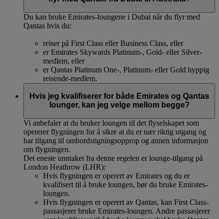
Du kan bruke Emirates-loungene i Dubai når du flyr med
Qantas hvis du:
reiser på First Class eller Business Class, eller
er Emirates Skywards Platinum-, Gold- eller Silver-
medlem, eller
er Qantas Platinum One-, Platinum- eller Gold hyppig
reisende-medlem.
Hvis jeg kvalifiserer for både Emirates og Qantas
lounger, kan jeg velge mellom begge?
Vi anbefaler at du bruker loungen til det flyselskapet som
opererer flygningen for å sikre at du er nær riktig utgang og
har tilgang til ombordstigningsopprop og annen informasjon
om flygningen.
Det eneste unntaket fra denne regelen er lounge-tilgang på
London Heathrow (LHR):
Hvis flygningen er operert av Emirates og du er
kvalifisert til å bruke loungen, bør du bruke Emirates-
loungen.
Hvis flygningen er operert av Qantas, kan First Class-
passasjerer bruke Emirates-loungen. Andre passasjerer