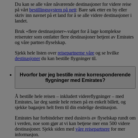
Du kan se alle våre nåværende destinasjoner for videre reise
på vårt
bestillingssystem på nett
: Bare søk etter en by eller
skriv inn navnet på et land for å se alle videre destinasjoner i
landet.
Bruk «flere destinasjoner»-valget for å lage komplekse
reiseruter som omfatter flere destinasjoner betjent av Emirates
og våre partner-flyselskap.
Sjekk hele listen over
reisepartnerne våre
og se hvilke
destinasjoner
du kan bestille flygninger til.
Hvorfor bør jeg bestille mine korresponderende
flygninger med Emirates?
Å bestille hele reisen – inkludert videreflygninger – med
Emirates, lar deg samle hele reisen på en enkelt billett, og
sjekke bagasjen helt frem til din endelige destinasjon.
Emirates har forbindelser med dusinvis av flyselskap rundt om
i verden, noe som gjør at vi kan betjene mer enn 500 videre
destinasjoner. Sjekk siden med
våre reisepartnere
for mer
informasjon.