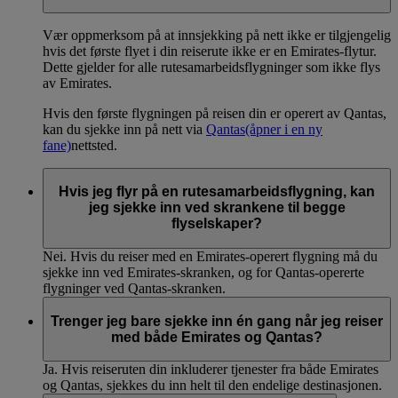
Vær oppmerksom på at innsjekking på nett ikke er tilgjengelig
hvis det første flyet i din reiserute ikke er en Emirates-flytur.
Dette gjelder for alle rutesamarbeidsflygninger som ikke flys
av Emirates.
Hvis den første flygningen på reisen din er operert av Qantas,
kan du sjekke inn på nett via
Qantas
(åpner i en ny
fane)
nettsted.
Hvis jeg flyr på en rutesamarbeidsflygning, kan
jeg sjekke inn ved skrankene til begge
flyselskaper?
Nei. Hvis du reiser med en Emirates-operert flygning må du
sjekke inn ved Emirates-skranken, og for Qantas-opererte
flygninger ved Qantas-skranken.
Trenger jeg bare sjekke inn én gang når jeg reiser
med både Emirates og Qantas?
Ja. Hvis reiseruten din inkluderer tjenester fra både Emirates
og Qantas, sjekkes du inn helt til den endelige destinasjonen.