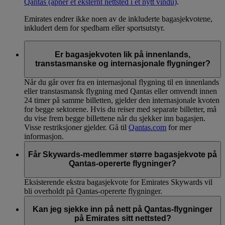
Qantas
(åpner et eksternt nettsted i et nytt vindu)
.
Emirates endrer ikke noen av de inkluderte bagasjekvotene,
inkludert dem for spedbarn eller sportsutstyr.
Er bagasjekvoten lik på innenlands,
transtasmanske og internasjonale flygninger?
Når du går over fra en internasjonal flygning til en innenlands
eller transtasmansk flygning med Qantas eller omvendt innen
24 timer på samme billetten, gjelder den internasjonale kvoten
for begge sektorene. Hvis du reiser med separate billetter, må
du vise frem begge billettene når du sjekker inn bagasjen.
Visse restriksjoner gjelder. Gå til
Qantas.com
for mer
informasjon.
Får Skywards-medlemmer større bagasjekvote på
Qantas-opererte flygninger?
Eksisterende ekstra bagasjekvote for Emirates Skywards vil
bli overholdt på Qantas-opererte flygninger.
Kan jeg sjekke inn på nett på Qantas-flygninger
på Emirates sitt nettsted?