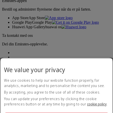
Emirates-appen
Bestill og administrer flyreisene dine når du er på farten.
App Store
App Store
Google Play
Google Play
Huawei App Gallery
huawai os
Ta kontakt med oss
Del din Emirates-opplevelse.
We value your privacy
We use cookies to help our website function properly, for
analytics, marketing and to personalise the content you see.
Tilgjengelighetserklæring
By accepting, you agree to the use of all of these cookies.
Kontakt oss
Personvernregler
You can update your preferences by clicking the cookie
Vilkår og betingelser
preferences button or at any time by going to our
cookie policy
.
Retningslinjer for informasjonskapsler
Nettsikkerhet