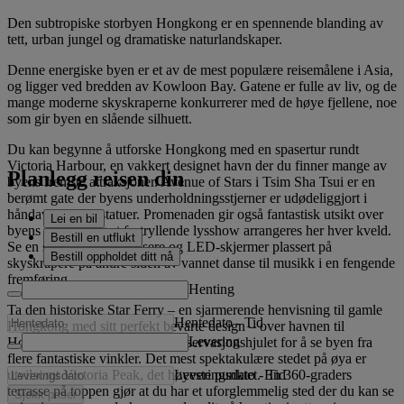
Den subtropiske storbyen Hongkong er en spennende blanding av
tett, urban jungel og dramatiske naturlandskaper.
Denne energiske byen er et av de mest populære reisemålene i Asia,
og ligger ved bredden av Kowloon Bay. Gatene er fulle av liv, og de
mange moderne skyskraperne konkurrerer med de høye fjellene, noe
som gir byen en slående silhuett.
Du kan begynne å utforske Hongkong med en spasertur rundt
Victoria Harbour, en vakkert designet havn der du finner mange av
Planlegg reisen din
byens fremste attraksjoner. Avenue of Stars i Tsim Sha Tsui er en
berømt gate der byens underholdningsstjerner er udødeliggjort i
håndavtrykk og statuer. Promenaden gir også fantastisk utsikt over
Lei en bil
byens silhuett, og et fortryllende lysshow arrangeres her hver kveld.
Bestill en utflukt
Se en symfoni av lys, lasere og LED-skjermer plassert på
Bestill oppholdet ditt nå
skyskrapere på andre siden av vannet danse til musikk i en fengende
fremføring.
Henting
Ta den historiske Star Ferry – en sjarmerende henvisning til gamle
Hentedato
-
Tid
Hongkong med sitt perfekt bevarte design – over havnen til
Levering
Hongkong-øya og ta en tur i observasjonshjulet for å se byen fra
flere fantastiske vinkler. Det mest spektakulære stedet på øya er
Leveringsdato
-
Tid
utvilsomt Victoria Peak, det høyeste punktet. En 360-graders
terrasse på toppen gjør at du har et uforglemmelig sted der du kan se
Sjekk priser