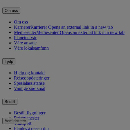
Om oss
Om oss
Karrierer
Karrierer Opens an external link in a new tab
Mediesenter
Mediesenter Opens an external link in a new tab
Planeten vår
Våre ansatte
Våre lokalsamfunn
Hjelp
Hjelp og kontakt
Reiseoppdateringer
Spesialassistanse
Vanlige spørsmål
Bestill
Bestill flygninger
Reisetjenester
Administrere
Transport
Planlegg reisen din