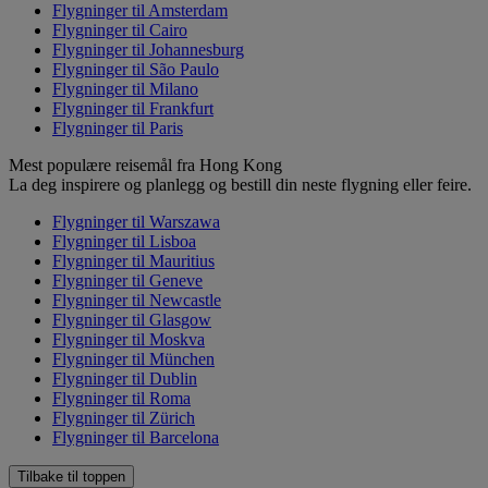
Flygninger til Amsterdam
Flygninger til Cairo
Flygninger til Johannesburg
Flygninger til São Paulo
Flygninger til Milano
Flygninger til Frankfurt
Flygninger til Paris
Mest populære reisemål fra Hong Kong
La deg inspirere og planlegg og bestill din neste flygning eller feire.
Flygninger til Warszawa
Flygninger til Lisboa
Flygninger til Mauritius
Flygninger til Geneve
Flygninger til Newcastle
Flygninger til Glasgow
Flygninger til Moskva
Flygninger til München
Flygninger til Dublin
Flygninger til Roma
Flygninger til Zürich
Flygninger til Barcelona
Tilbake til toppen