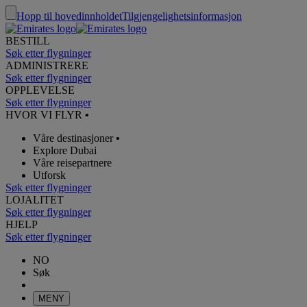
Hopp til hovedinnholdet
Tilgjengelighetsinformasjon
BESTILL
Søk etter flygninger
ADMINISTRERE
Søk etter flygninger
OPPLEVELSE
Søk etter flygninger
HVOR VI FLYR
•
Våre destinasjoner
•
Explore Dubai
Våre reisepartnere
Utforsk
Søk etter flygninger
LOJALITET
Søk etter flygninger
HJELP
Søk etter flygninger
NO
Søk
MENY