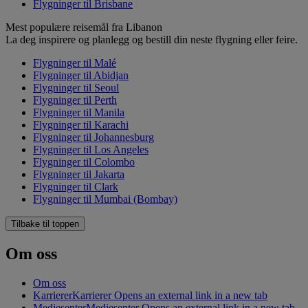
Flygninger til Brisbane
Mest populære reisemål fra Libanon
La deg inspirere og planlegg og bestill din neste flygning eller feire.
Flygninger til Malé
Flygninger til Abidjan
Flygninger til Seoul
Flygninger til Perth
Flygninger til Manila
Flygninger til Karachi
Flygninger til Johannesburg
Flygninger til Los Angeles
Flygninger til Colombo
Flygninger til Jakarta
Flygninger til Clark
Flygninger til Mumbai (Bombay)
Tilbake til toppen
Om oss
Om oss
Karrierer
Karrierer Opens an external link in a new tab
Mediesenter
Mediesenter Opens an external link in a new tab