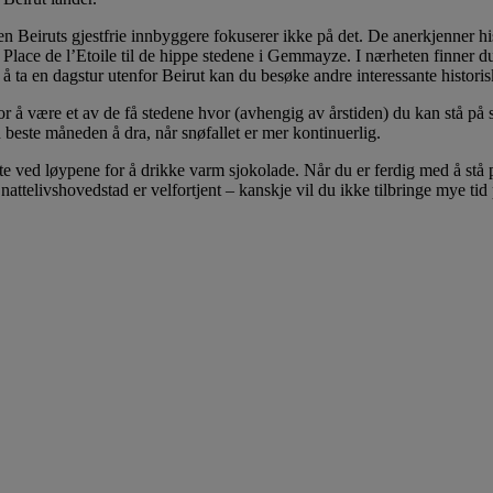
men Beiruts gjestfrie innbyggere fokuserer ikke på det. De anerkjenner hi
 Place de l’Etoile til de hippe stedene i Gemmayze. I nærheten finner d
 å ta en dagstur utenfor Beirut kan du besøke andre interessante histori
for å være et av de få stedene hvor (avhengig av årstiden) du kan stå p
n beste måneden å dra, når snøfallet er mer kontinuerlig.
 ved løypene for å drikke varm sjokolade. Når du er ferdig med å stå på s
attelivshovedstad er velfortjent – kanskje vil du ikke tilbringe mye tid 