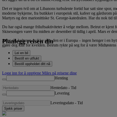
Det er ingen tvil om at Libanons turbulente fortid har satt sine spor, 
moderne bykjerne, fra butikker i europeisk stil, kafeer og gårdsrom på
Martyrs og den marionittiske St. George-katedralen. Har du nok tid til
Du har også mange friluftsaktiviteter å velge mellom. Beirut er kjent 
Skisesongen varer fra midten av desember til tidlig i april. Mars er de
Planlegg reisen din
After ski-kulturen er ikke som den er i Europa – ingen henger i en hytte
gjøre deg klar for kvelden. Beiruts rykte på seg for å være Midtøstens n
Lei en bil
Bestill en utflukt
Bestill oppholdet ditt nå
Logg inn for å opptjene Miles på reisene dine
Henting
Hentedato
-
Tid
Levering
Leveringsdato
-
Tid
Sjekk priser