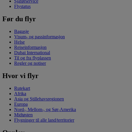
Sjåførservice
Flystatus
Før du flyr
Bagasje
Visum- og passinformasjon
Helse
Reiseinformasjon
Dubai International
Til og fra flyplassen
Regler og notiser
Hvor vi flyr
Rutekart
Afrika
Asia og Stillehavsregionen
Europa
Nord-, Mellom-, og Sør-Amerika
Midtøsten
Flygninger til alle land/territorier