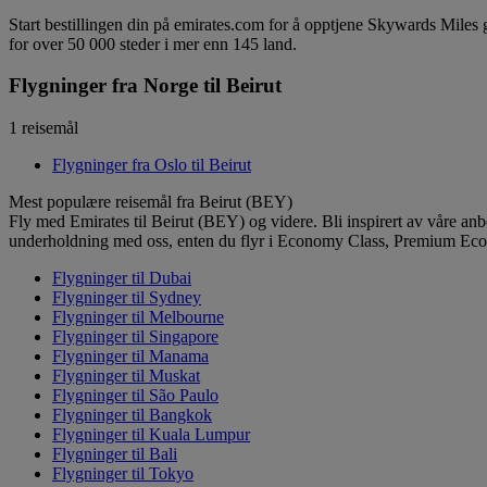
Start bestillingen din på emirates.com for å opptjene Skywards Miles
for over 50 000 steder i mer enn 145 land.
Flygninger fra Norge til Beirut
1 reisemål
Flygninger fra Oslo til Beirut
Mest populære reisemål fra Beirut (BEY)
Fly med Emirates til Beirut (BEY) og videre. Bli inspirert av våre anb
underholdning med oss, enten du flyr i Economy Class, Premium Econo
Flygninger til Dubai
Flygninger til Sydney
Flygninger til Melbourne
Flygninger til Singapore
Flygninger til Manama
Flygninger til Muskat
Flygninger til São Paulo
Flygninger til Bangkok
Flygninger til Kuala Lumpur
Flygninger til Bali
Flygninger til Tokyo