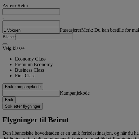
Avreise
Retur
-
Passasjerer
Merk: Du kan bestille for mak
Klasse
Velg klasse
Economy Class
Premium Economy
Business Class
First Class
Bruk kampanjekode
Kampanjekode
Bruk
Søk etter flygninger
Flygninger til Beirut
Den libanesiske hovedstaden er en unik feriedestinasjon, og når du ha
det ligger an til å bli en minneverdig reise fra øyeblikket flygningen til