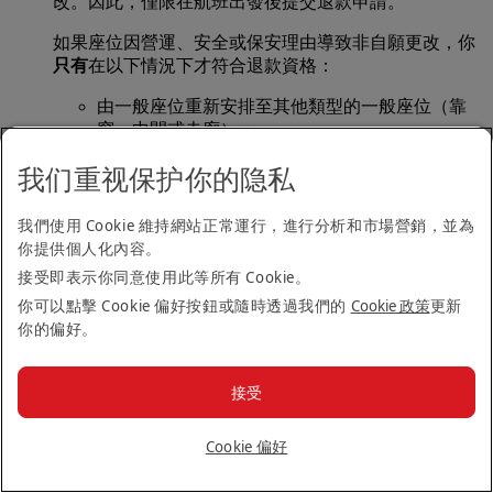
改。因此，僅限在航班出發後提交退款申請。
如果座位因營運、安全或保安理由導致非自願更改，你
只有
在以下情況下才符合退款資格：
由一般座位重新安排至其他類型的一般座位（靠
窗、中間或走廊）；
由首選座位重新安排至其他類型的首選座位（靠
我们重视保护你的隐私
窗、中間或走廊）；
由首選座位重新安排至一般、雙人或加大伸腿空間
座位；
我們使用 Cookie 維持網站正常運行，進行分析和市場營銷，並為
由雙人座位重新安排至一般、首選或加大伸腿空間
你提供個人化內容。
座位；
接受即表示你同意使用此等所有 Cookie。
由加大伸腿空間座位重新安排至一般、首選或雙人
你可以點擊 Cookie 偏好按鈕或隨時透過我們的
Cookie 政策
更新
座位；
你的偏好。
由上層客艙的首選座位重新安排至下層客艙；
由上層客艙的雙人座位重新安排至下層客艙。
接受
回到頁首
Cookie 偏好
專車接送服務