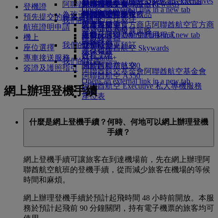
Skywards Exclusives
Skywards Exclusives
就業機會
就業機會 Opens an external
阿聯酋航空購物
商務客艙美食
兒童及嬰兒餐
暹粒
阿聯酋航空無障礙出行
阿聯酋航空 Business Rewards
登機證
Opens an external link in a new tab
link in a new tab
為孩子帶來樂趣
尊尚經濟客艙餐飲
阿聯酋航空免稅商品
特殊協助與要求
你的機上體驗
預先提交的旅客資料
我們的合作夥伴
我們的地球
經濟客艙美食
阿聯酋航空官方商店
兒童娛樂
工具及資源
阿聯酋航空官方商
航班證明申請
Skywards Rail
營運可持續發展策略
飲料
店 Opens an external link in a new tab
兒童玩具
手機及阿聯酋航空應用程式
機上
哩數計算器
環保政策
我們的機隊
兒童活動
取消或變更預訂
座位選擇
登入阿聯酋航空 Skywards
環保報告
波音 777
行程受阻
專車接送服務
Skywards+
我們的社區
阿聯酋航空 A380
關於阿聯酋航空
簽證及護照指引
阿聯酋航空基金會
阿聯酋航空基金會
阿聯酋航空 A350
Opens an external link in a new tab
阿聯酋航空 Executive 私人專機服務
網上辦理登機手續
贊助
座位表
什麼是網上登機手續？何時、何地可以網上辦理登機
手續？
網上登機手續可讓旅客在到達機場前，先在網上辦理阿
聯酋航空航班的登機手續，從而減少旅客在機場的等候
時間和麻煩。
網上辦理登機手續於預計起飛時間 48 小時前開放。本服
務於預計起飛前 90 分鐘關閉，持有電子機票的旅客均可