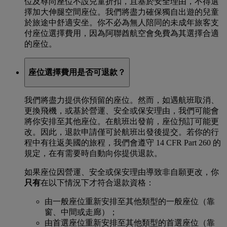
位及尊尚座位不設兒童折扣，且基於安全理由，不得選
擇加大伸腿空間座位。我們將盡力確保獨自出遊的兒童
於旅途中舒適安坐。你不必為無人陪同的未成年旅客支
付座位選擇費用，因為阿聯酋航空會免費為其選擇合適
的座位。
座位選擇費用是否可退款？
我們將盡力提供你預留的座位。然而，如遇航班取消、
更換飛機，或基於營運、安全或保安理由，我們可能會
將你安排至其他座位。在航班出發前，座位預訂可能更
改。因此，退款申請僅可於航班出發後提交。若你的行
程中有往返美國的旅程，我們會遵守 14 CFR Part 260 的
規定，在有需要時自動向你提供退款。
如果座位因營運、安全或保安理由導致非自願更改，你
只有
在以下情況下才符合退款資格：
由一般座位重新安排至其他類型的一般座位（靠
窗、中間或走廊）；
由首選座位重新安排至其他類型的首選座位（靠