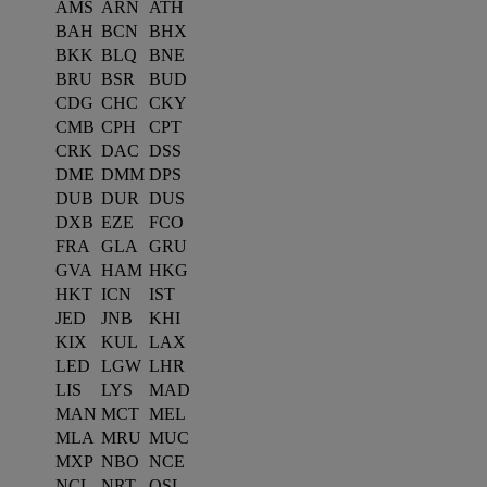
AMS
ARN
ATH
BAH
BCN
BHX
BKK
BLQ
BNE
BRU
BSR
BUD
CDG
CHC
CKY
CMB
CPH
CPT
CRK
DAC
DSS
DME
DMM
DPS
DUB
DUR
DUS
DXB
EZE
FCO
FRA
GLA
GRU
GVA
HAM
HKG
HKT
ICN
IST
JED
JNB
KHI
KIX
KUL
LAX
LED
LGW
LHR
LIS
LYS
MAD
MAN
MCT
MEL
MLA
MRU
MUC
MXP
NBO
NCE
NCL
NRT
OSL