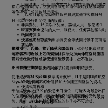
口齒清晰，可以口頭方式向其他乘客明確表達重要
接近機程的尾聲，空服員會讓您知道什麼時候應該為降
資訊。
落作準備，並開啟飛行模式。
可以並且願意協助機艙服務員與其他乘客撤離飛
機。
只可以在飛行期間使用的設備：
非與嬰兒、16 歲以下兒童、護理人員、緊急逃生
手提電腦
時需要安全協助的人士、服務犬、任何其他輔助動
筆記型電腦
物同行。
便攜式 DVD 播放器
沒有使用醫療設備、加長安全帶或因行動不便而需
要協助。
飛機滑行、起飛、接近降落和降落時
，你必須把這些電
子設備放到座位上方的儲物艙或座位下面。空服員會讓
若乘客不符合以上任何安全條件，則加大伸腿空間座位
你知道什麼時候可以使用這些設備。
可能會在旅行前或旅行途中重新安排，恕不退款。
不可在飛行期間
使用的設備：
加大伸腿空間條款及細則必須於購買時明確接受。
AM/FM 收音機
使用經濟客艙 Special 機票搭乘航班，且不是阿聯酋航空
VHF 掃描接收器
Skywards 會員者不符合選擇加大伸腿空間座位的資格。
便攜式電視機
部分編號為 A 或 K 的緊急出口座位，可能因為緊急出口
遙控玩具
的位置而不在窗邊，而且伸腿空間可能有部分受到限
雙向傳輸器，例如對講機、業餘收音機、CB 收音
制。此外，加大伸腿空間座位的扶手亦不可抬起。
機、49 Mhz 傳輸器
GPS 系統