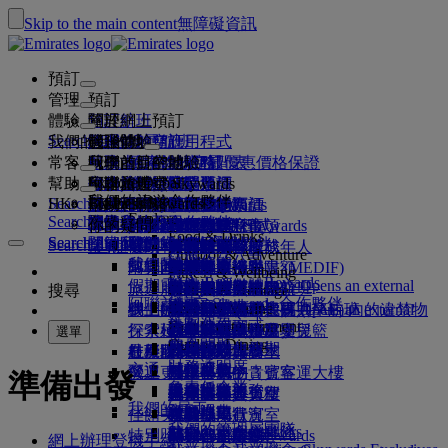
Skip to the main content
無障礙資訊
預訂
管理
預訂
體驗
預訂航班
關於網上預訂
管理
Search flight
我們的目的地
阿聯酋航空應用程式
管理你的預訂
起飛前
機上體驗
搜尋航班
常客
起飛前
行李
航班上提供的服務
阿聯酋航空體驗
我們的目的地
阿聯酋航空最優惠價格保證
檢索你的預訂
航班時間表
Explore Dubai
幫助
行李資料
簽證和護照
你的旅程從此開始
家庭旅遊
目的地
阿聯酋航空 Skywards
旅遊資訊
機艙特色
精選票價
座位選擇
取消預訂
Explore Dubai
我們的旅遊合作夥伴
Search flight
HK
Fly Better
Business Rewards
尋找你的簽證要求
與家人同行
加入阿聯酋航空 Skywards
幫助和聯絡
行李資料
阿聯酋航空體驗
我們的目的地
特別優惠
保留我的票價
更改你的預訂
危險品指南
頭等客艙
Explore
Search flight
飛悅卓越
關於我們
空中和地面合作夥伴
探索
註冊你的公司
幫助和聯絡
你的疑問
行程規劃
阿聯酋航空應用程式
簽證及護照資料
計劃你的家庭旅行
關於阿聯酋航空 Skywards
選擇你的座位
規則及注意事項
托運行李
商務客艙
專車接送
亞太地區
Food & Drinks
Search flight
Search flight
Business Rewards
關於我們
探索阿聯酋航空目的地
飛悅卓越的理由
我們的旅遊合作夥伴
Search flight
常見問題
健康
幫助和聯絡
預訂酒店
升級航班
隨身行李
美國旅遊授權
尊尚經濟客艙
阿聯酋航空服務
無人陪同的未成年人
美洲
會員級別
Outdoor & Adventure
註冊你的公司
我們的故事
航線圖
澳洲航空
flydubai
阿聯酋簽證
常見問題
旅行團及活動
管理專車接送
旅行健康證明書 (MEDIF)
購買更多行李限額
經濟客艙
季節性場合
懷孕
非洲
更改或取消
Fitness & Wellbeing
登入 Business Rewards
flydubai
假期靈感
媒體中心
現金 + 哩數
媒體中心 Opens an external
旅遊服務
預訂無障礙出行
餐膳資訊
額外托運行李限額
舒適的機上體驗
非接觸式旅程
行李限額
歐洲
簽證和護照協助
預訂阿聯酋航空航班
搜尋
Culture & Heritage
阿聯酋航空 Skywards 合作夥伴
優惠
link in a new tab
海灘目的地
電子會員卡
Beach & Marine
網上辦理登機手續
機上娛樂
我們的貴賓室
機場迎賓
阿拉伯聯合酋長國 (UAE) 內的違禁物
杜拜行李服務
兒童及嬰兒票價規則
中東
意見和投訴
我們的網絡和代碼共享航班
機場迎賓 Opens an external
集團公司
計劃運作方式
Family entertainment
大自然假期
我的家庭
link in a new tab
行李延誤或損壞
探索杜拜
辦理登機手續選項
品
ice 精選
頭等客艙貴賓室
汽車安全座椅及嬰兒籃
行李延誤或損壞支援
我們的其他產品
選單
Outdoor Dining
安全
常見問題
杜拜轉機服務
歷史和文化假期
使用哩數
航班狀況
杜拜國際機場
在機場
最新目的地
ice 直播電視
商務客艙貴賓室
杜拜接駁服務
特別協助與要求
財務透明度
交通
城市度假
補領哩數
機上
營運更改
阿聯酋航空 3 號客運大樓
機上 Wi-Fi
全球各地的貴賓室
赫爾辛基
行李與失物
準備出發
負責任企業
機場接駁服務
美食家之旅
購買哩數
來往各客運大樓
兒童娛樂
合作夥伴貴賓室
與兒童同行
杭州
近期的旅遊更新
準備出發
我們的員工
預訂汽車
賺取哩數
佳餚美饌
來回機場
付費使用貴賓室
攜嬰兒同行
峴港
查詢航班狀況
在機場
我們的管理層團隊
Skywards Skysurfers
航空公司合作夥伴
特別照顧
穿梭巴士服務
頭等客艙美食
Marhaba 貴賓室
嬰兒行李限額
深圳
阿聯酋航空 Skywards
網上辦理登機手續