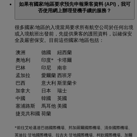
如果有國家/地區要求預先申報乘客資料 (API)，我可
否使用網上辦理登機手續的服務？
很多國家/地區的入境當局要求所有航空公司於任何出境
或入境航班出發前，先提供乘客的護照資料，以確保安
全及嚴密保安。目前這些國家/地區包括：
澳洲
德國
紐西蘭
奧地利
印度*
卡塔爾
巴林
印尼
南非
孟加拉
愛爾蘭
西班牙
巴西
意大利
斯里蘭卡
加拿大
日本
瑞士
中國
韓國
英國
塞浦路斯
馬耳他
美國
捷克共和國
荷蘭
*前往艾哈邁達巴德國際機場、邦加羅爾國際機場、清奈國際機場、
英迪拉·甘地國際機場、拉吉夫·甘地國際機場、柯欽國際機場、加爾