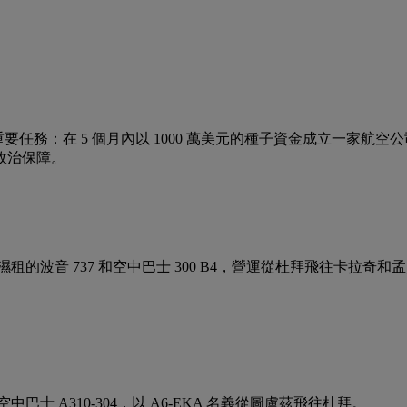
an) 獲賦予一個重要任務：在 5 個月內以 1000 萬美元的種子資
政治保障。
司濕租的波音 737 和空中巴士 300 B4，營運從杜拜飛往卡拉奇
中巴士 A310-304，以 A6-EKA 名義從圖盧茲飛往杜拜。