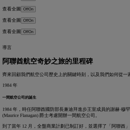
查看全圖
Off
On
查看全圖
Off
On
查看全圖
Off
On
導言
阿聯酋航空奇妙之旅的里程碑
齊來回顧我們航空公司歷史上的關鍵時刻，以及我們如何從一
1984 年
一間航空公司的誕生
1984 年，時任阿聯酋國防部長兼迪拜進步王室成員的謝赫·穆罕默德·本·拉希
(Maurice Flanagan) 爵士考慮開辦一間航空公司。
到了當年 12 月，全盤商業計劃已制訂好，並選擇了「阿聯酋