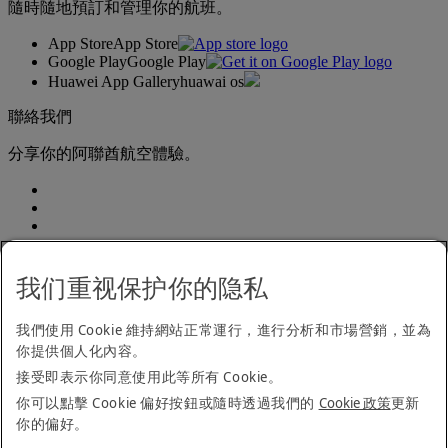
隨時隨地預訂和管理你的航班。
App Store
App Store
Google Play
Google Play
Huawei App Gallery
huawai os
聯絡我們
分享你的阿聯酋航空體驗。
我们重视保护你的隐私
我們使用 Cookie 維持網站正常運行，進行分析和市場營銷，並為
無障礙閱覽聲明
你提供個人化內容。
聯絡我們
私隱政策
接受即表示你同意使用此等所有 Cookie。
條款及細則
你可以點擊 Cookie 偏好按鈕或隨時透過我們的
Cookie 政策
更新
Cookie 政策
你的偏好。
網絡安全