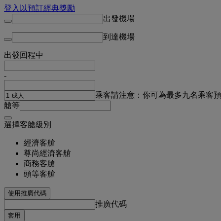
登入以預訂經典獎勵
出發機場
到達機場
出發
回程中
-
乘客
請注意：你可為最多九名乘客
艙等
選擇客艙級別
經濟客艙
尊尚經濟客艙
商務客艙
頭等客艙
使用推廣代碼
推廣代碼
套用