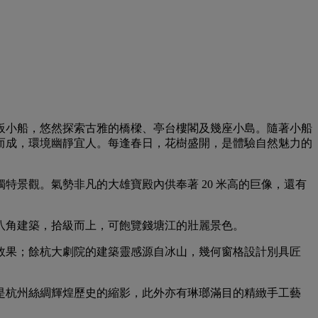
板小船，悠然探索古雅的橋樑、亭台樓閣及幾座小島。隨著小船
而成，環境幽靜宜人。每逢春日，花樹盛開，是體驗自然魅力的
景觀。氣勢非凡的大雄寶殿內供奉著 20 米高的巨像，還有
八角建築，拾級而上，可飽覽錢塘江的壯麗景色。
效果；餘杭大劇院的建築靈感源自冰山，幾何窗格設計別具匠
是杭州絲綢輝煌歷史的縮影，此外亦有琳瑯滿目的精緻手工藝