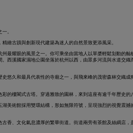
之一。
，精緻古蹟與創新現代建築為迷人的自然景致更添風采。
杭州最耀眼的風景之一。你可乘坐由當地人以單槳輕鬆划動的舢
間。西溪國家濕地公園坐落於杭州以西，由眾多河流與水道交織
史悠久和最具代表性的寺廟之一，與飛來峰的茂密森林交織成獨特
色彩的樓閣式古塔。穿過雅致的園林，來到這座有逾千年歷史的
玉湖美術館採用雙環結構，形如無限符號，呈現強烈的視覺震撼
色古香、文化氣息濃厚的繁華街道。街道兩旁有茶館及絲綢店，