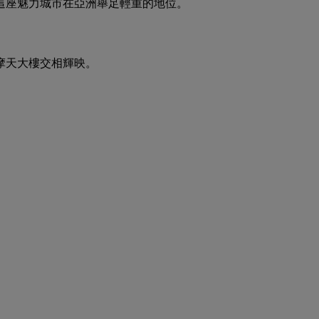
這座魅力城市在亞洲舉足輕重的地位。
摩天大樓交相輝映。