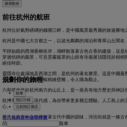
搜尋航班
前往杭州的航班
杭州位於氣勢磅礡的錢塘江畔，是中國風景最秀麗的旅遊勝地
杭州是中國七大古都之一，以波光粼粼的湖泊和青翠山丘聞名
平靜如鏡的西湖垂柳依岸，湖畔散落著古色古香的建築，這是
穿過恬靜的園景，可見雲霧籠罩的山前有寺廟屋頂隱現於樹梢
絕佳時節。
靈隱寺位處濕地及西湖之間，是杭州的著名勝景。這是中國最歷
規劃你的旅程
分佈於石窟中的數百幅精緻壁雕，令人嘆為觀止。
六和塔坐落於杭州南方的山丘上，是一座具有地方歷史與神話
租車
預訂行程
杭州市中心極具現代感，為你帶來更多難忘體驗。人工島上的
心。
立刻預訂酒店
現代化的市中心仍保留著古代中國的韻味，河坊街就是一條古
登入後為旅程賺取哩數
品。
取車