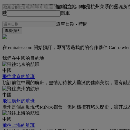
西湖不僅是遠離城市喧囂的靜謐之地，亦是杭州菜系的靈魂所
取車日期
-
時間
味，營養豐富。
還車
還車日期
-
時間
查看價格
在 emirates.com 開始預訂，即可透過我們的合作夥伴 CarTra
我們在中國的目的地
中國
飛往北京的航班
預訂前往中國的航班，盡情期待教人垂涎的佳餚美饌，還有融
中國
飛往廣州的航班
廣州是個高度現代化的大都會，但同樣擁有悠久歷史，讓其成
中國
飛往上海的航班