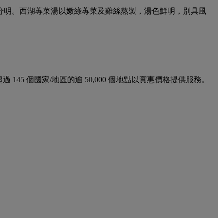
分明。西湖蓴菜湯以嫩綠蓴菜及雞絲熬製，湯色鮮明，別具風
並在超過 145 個國家/地區的逾 50,000 個地點以實惠價格提供服務。