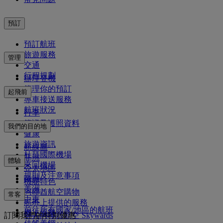
預訂
預訂航班
旅遊服務
管理
交通
行程規劃
辦理登機
管理你的預訂
起飛前
專車接送服務
航班狀況
行李
簽證及護照資料
我們的目的地
健康
旅遊資訊
航線圖
杜拜國際機場
非洲
體驗
來回機場
亞太地區
規則及注意事項
歐洲
機艙特色
美洲
阿聯酋航空購物
常客
中東
航班上提供的服務
前往所有國家/地區的航班
機上娛樂
訂閱我們的特別優惠
登入阿聯酋航空 Skywards