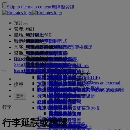
Skip to the main content
無障礙資訊
預訂
管理
預訂
體驗
預訂航班
關於網上預訂
管理
Search flight
我們的目的地
阿聯酋航空應用程式
管理你的預訂
起飛前
機上體驗
搜尋航班
常客
起飛前
行李
航班上提供的服務
阿聯酋航空體驗
我們的目的地
阿聯酋航空最優惠價格保證
檢索你的預訂
航班時間表
Explore Dubai
幫助
行李資料
簽證和護照
你的旅程從此開始
家庭旅遊
目的地
阿聯酋航空 Skywards
旅遊資訊
機艙特色
精選票價
座位選擇
取消預訂
Explore Dubai
我們的旅遊合作夥伴
Search flight
HK
Fly Better
Business Rewards
尋找你的簽證要求
與家人同行
加入阿聯酋航空 Skywards
幫助和聯絡
行李資料
阿聯酋航空體驗
我們的目的地
特別優惠
保留我的票價
更改你的預訂
危險品指南
頭等客艙
Explore
Search flight
飛悅卓越
關於我們
空中和地面合作夥伴
探索
註冊你的公司
幫助和聯絡
你的疑問
行程規劃
阿聯酋航空應用程式
簽證及護照資料
計劃你的家庭旅行
關於阿聯酋航空 Skywards
選擇你的座位
規則及注意事項
托運行李
商務客艙
專車接送
亞太地區
Food & Drinks
Search flight
Search flight
Business Rewards
關於我們
探索阿聯酋航空目的地
飛悅卓越的理由
我們的旅遊合作夥伴
Search flight
常見問題
健康
幫助和聯絡
預訂酒店
升級航班
隨身行李
美國旅遊授權
尊尚經濟客艙
阿聯酋航空服務
無人陪同的未成年人
美洲
會員級別
Outdoor & Adventure
註冊你的公司
我們的故事
航線圖
澳洲航空
flydubai
阿聯酋簽證
常見問題
旅行團及活動
管理專車接送
旅行健康證明書 (MEDIF)
購買更多行李限額
經濟客艙
季節性場合
懷孕
非洲
更改或取消
Fitness & Wellbeing
登入 Business Rewards
flydubai
假期靈感
媒體中心
現金 + 哩數
媒體中心 Opens an external
旅遊服務
預訂無障礙出行
餐膳資訊
額外托運行李限額
舒適的機上體驗
非接觸式旅程
行李限額
歐洲
簽證和護照協助
預訂阿聯酋航空航班
搜尋
Culture & Heritage
阿聯酋航空 Skywards 合作夥伴
優惠
link in a new tab
海灘目的地
電子會員卡
Beach & Marine
網上辦理登機手續
機上娛樂
我們的貴賓室
機場迎賓
阿拉伯聯合酋長國 (UAE) 內的違禁物
杜拜行李服務
兒童及嬰兒票價規則
中東
意見和投訴
我們的網絡和代碼共享航班
機場迎賓 Opens an external
集團公司
計劃運作方式
Family entertainment
大自然假期
我的家庭
link in a new tab
行李延誤或損壞
探索杜拜
辦理登機手續選項
品
ice 精選
頭等客艙貴賓室
汽車安全座椅及嬰兒籃
行李延誤或損壞支援
我們的其他產品
選單
Outdoor Dining
安全
常見問題
杜拜轉機服務
歷史和文化假期
使用哩數
航班狀況
杜拜國際機場
在機場
最新目的地
ice 直播電視
商務客艙貴賓室
杜拜接駁服務
特別協助與要求
財務透明度
行李
交通
城市度假
補領哩數
機上
營運更改
阿聯酋航空 3 號客運大樓
機上 Wi-Fi
全球各地的貴賓室
赫爾辛基
行李與失物
負責任企業
機場接駁服務
美食家之旅
購買哩數
來往各客運大樓
兒童娛樂
合作夥伴貴賓室
與兒童同行
杭州
近期的旅遊更新
準備出發
我們的員工
預訂汽車
賺取哩數
行李延誤或損壞
佳餚美饌
來回機場
付費使用貴賓室
攜嬰兒同行
峴港
查詢航班狀況
在機場
我們的管理層團隊
Skywards Skysurfers
航空公司合作夥伴
特別照顧
穿梭巴士服務
頭等客艙美食
Marhaba 貴賓室
嬰兒行李限額
深圳
阿聯酋航空 Skywards