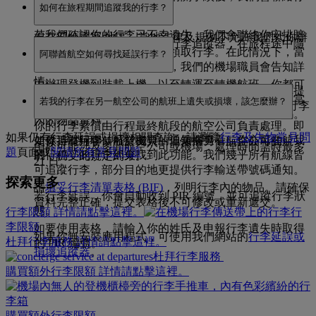
如何在旅程期間追蹤我的行李？
選項。
安排合適的送遞時間。
若我們確認你的行李已不幸遺失，我們會聯絡你安排賠
但在部分國家/地區，當地法律及規例不允許我們代你辦
使用阿聯酋航空應用程式的行李追蹤器，在旅程途中隨
償。
理行李清關，你必須到機場領取行李。在此情況下，當
阿聯酋航空如何尋找延誤行李？
時查看你的行李位置。
你在抵達區登記遺失行李時，我們的機場職員會告知詳
情。
由辦理登機到裝載上機，以至轉運至轉機航班，你都可
若行李延誤，我們會開始追蹤程序。我們可能要求你提
以隨時追蹤行李位置，並查看行李何時到達目的地。當
若我的行李在另一航空公司的航班上遺失或損壞，該怎麼辦？
供相關文件，你亦需填妥行李清單表格 (BIF)，註明行李
行李在杜拜可供領取時，你亦可查看行李輸送帶號碼。
內的物品資料。
你的行李索償由行程最終航段的航空公司負責處理。即
如果仍有行李延誤或損壞相關查詢，請瀏覽
行李及失物常見問
如要追蹤行李，可於主頁的通知欄查看。你亦可在「我
使你持有阿聯酋航空機票，但乘搭另一航空公司的航
由於可能涉及多間航空公司或機場，處理時間需時最多
題
頁面或
閱讀所有常見問題
。
的行程」的行李部分找到此功能。我們幾乎所有航線皆
班，仍受此規定約束。
21 日。
可追蹤行李，部分目的地更提供行李輸送帶號碼通知。
探索更多
請
填妥行李清單表格 (BIF)
，列明行李內的物品。請確保
若行李延誤，你會自動收到 PIR 編號，並可追蹤行李狀
資料完整正確，提交表格後不可修改或重新遞交。
態。
行李限額 詳情請點擊這裡。
行
李限額
如要使用表格，請輸入你的姓氏及申報行李遺失時取得
如果你無安裝應用程式，可使用我們網站的
行李延誤或
杜拜行李服務 詳情請點擊這裡。
的 PIR 編號。
損壞追蹤器
。
杜拜行李服務
購買額外行李限額 詳情請點擊這裡。
購買額外行李限額