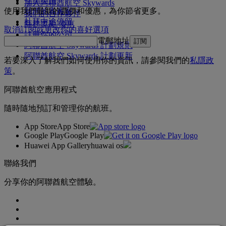
佳餚美饌
加入阿聯酋航空 Skywards
我們的貴賓室
使用我們最新的票價和優惠，為你節省更多。
我們的合作夥伴
杜拜中途停留
商務獎勵 優惠
取消訂閱或更改你的喜好選項
註冊你的公司
電郵地址
訂閱
阿聯酋航空 Skywards 計劃規則
阿聯酋航空 Skywards 計劃更新
若要深入了解我們如何使用你的資訊，請參閱我們的
私隱政
策
。
阿聯酋航空應用程式
隨時隨地預訂和管理你的航班。
App Store
App Store
Google Play
Google Play
Huawei App Gallery
huawai os
聯絡我們
分享你的阿聯酋航空體驗。