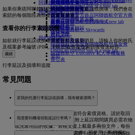
Skywards Exclusives
Skywards Exclusives
就業機會
就業機會 Opens an external
阿聯酋航空購物
商務客艙美食
兒童及嬰兒餐
暹粒
阿聯酋航空無障礙出行
阿聯酋航空 Business Rewards
Opens an external link in a new tab
link in a new tab
如果你乘搭阿聯酋航空航班時出現行李延誤或損壞，我們會在
為孩子帶來樂趣
尊尚經濟客艙餐飲
阿聯酋航空免稅商品
特殊協助與要求
你的機上體驗
我們的合作夥伴
我們的地球
索賠的每個階段為你提供最新消息。
經濟客艙美食
阿聯酋航空官方商店
兒童娛樂
工具及資源
阿聯酋航空官方商
Skywards Rail
營運可持續發展策略
飲料
店 Opens an external link in a new tab
兒童玩具
手機及阿聯酋航空應用程式
哩數計算器
環保政策
查看你的行李索賠狀態
我們的機隊
兒童活動
取消或變更預訂
登入阿聯酋航空 Skywards
環保報告
波音 777
行程受阻
Skywards+
我們的社區
阿聯酋航空 A380
關於阿聯酋航空
如欲就行李延誤或損壞查看資料及最新消息，請輸入你的姓氏
阿聯酋航空基金會
阿聯酋航空基金會
阿聯酋航空 A350
及檔案參考編號 (PIR)。PIR 已在你提交索賠後發送給你。
Opens an external link in a new tab
阿聯酋航空 Executive 私人專機服務
繼續
贊助
座位表
行李延誤及損壞和追蹤
常見問題
若我的托運行李延誤或損壞，我有權索償嗎？
若你的托運行李延誤，你可能符合索償資格。請於取回
我需要到機場領取延誤行李嗎？
行李後 21 日內
聯絡我們
，並附上延誤期間購買必需衣物
或洗漱用品的收據。表格支援上載最多兩份文件，每份
上限為 7MB。如需上載更多文件，可使用「新增欄位」
當我們找到你的行李並完成清關手續後，我們會聯絡你