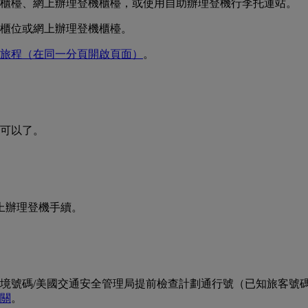
運櫃檯、網上辦理登機櫃檯，或使用自助辦理登機行李托運站。
的櫃位或網上辦理登機櫃檯。
旅程
（在同一分頁開啟頁面）
。
可以了。
網上辦理登機手續。
號碼/美國交通安全管理局提前檢查計劃通行號（已知旅客號碼）。
關
。