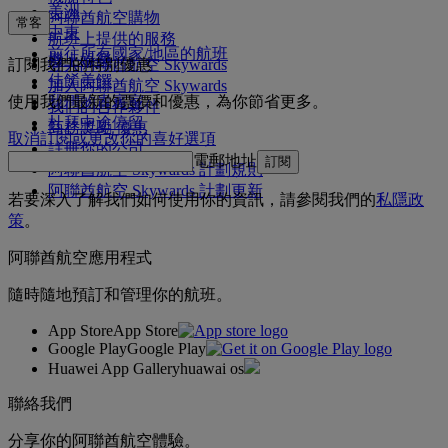
美洲
阿聯酋航空購物
常客
中東
航班上提供的服務
前往所有國家/地區的航班
機上娛樂
訂閱我們的特別優惠
登入阿聯酋航空 Skywards
佳餚美饌
加入阿聯酋航空 Skywards
我們的貴賓室
使用我們最新的票價和優惠，為你節省更多。
我們的合作夥伴
杜拜中途停留
商務獎勵 優惠
取消訂閱或更改你的喜好選項
註冊你的公司
電郵地址
訂閱
阿聯酋航空 Skywards 計劃規則
阿聯酋航空 Skywards 計劃更新
若要深入了解我們如何使用你的資訊，請參閱我們的
私隱政
策
。
阿聯酋航空應用程式
隨時隨地預訂和管理你的航班。
App Store
App Store
Google Play
Google Play
Huawei App Gallery
huawai os
聯絡我們
分享你的阿聯酋航空體驗。