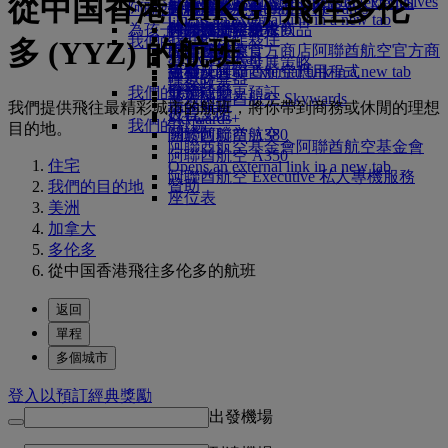
從中国香港 (HKG) 飛往多伦
Skywards Exclusives
Skywards Exclusives
就業機會
就業機會 Opens an external
阿聯酋航空購物
商務客艙美食
兒童及嬰兒餐
暹粒
阿聯酋航空無障礙出行
阿聯酋航空 Business Rewards
Opens an external link in a new tab
link in a new tab
為孩子帶來樂趣
尊尚經濟客艙餐飲
阿聯酋航空免稅商品
特殊協助與要求
你的機上體驗
我們的合作夥伴
我們的地球
多 (YYZ) 的航班
經濟客艙美食
阿聯酋航空官方商店
兒童娛樂
工具及資源
阿聯酋航空官方商
Skywards Rail
營運可持續發展策略
飲料
店 Opens an external link in a new tab
兒童玩具
手機及阿聯酋航空應用程式
哩數計算器
環保政策
我們的機隊
兒童活動
取消或變更預訂
登入阿聯酋航空 Skywards
環保報告
我們提供飛往最精彩城市的航班，將你帶到商務或休閒的理想
波音 777
行程受阻
Skywards+
我們的社區
目的地。
阿聯酋航空 A380
關於阿聯酋航空
阿聯酋航空基金會
阿聯酋航空基金會
阿聯酋航空 A350
住宅
Opens an external link in a new tab
阿聯酋航空 Executive 私人專機服務
贊助
我們的目的地
座位表
美洲
加拿大
多伦多
從中国香港飛往多伦多的航班
返回
單程
多個城市
登入以預訂經典獎勵
出發機場