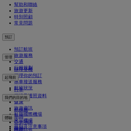
幫助和聯絡
旅遊更新
特別照顧
常見問題
預訂
預訂航班
旅遊服務
管理
交通
行程規劃
辦理登機
管理你的預訂
起飛前
專車接送服務
航班狀況
行李
簽證及護照資料
我們的目的地
健康
旅遊資訊
航線圖
杜拜國際機場
非洲
體驗
來回機場
亞太地區
規則及注意事項
歐洲
機艙特色