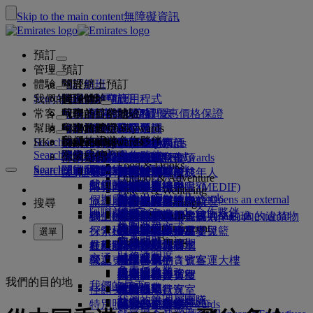
Skip to the main content
無障礙資訊
預訂
管理
預訂
體驗
預訂航班
關於網上預訂
管理
Search flight
我們的目的地
阿聯酋航空應用程式
管理你的預訂
起飛前
機上體驗
搜尋航班
常客
起飛前
行李
航班上提供的服務
阿聯酋航空體驗
我們的目的地
阿聯酋航空最優惠價格保證
檢索你的預訂
航班時間表
Explore Dubai
幫助
行李資料
簽證和護照
你的旅程從此開始
家庭旅遊
目的地
阿聯酋航空 Skywards
旅遊資訊
機艙特色
精選票價
座位選擇
取消預訂
Explore Dubai
我們的旅遊合作夥伴
Search flight
HK
Fly Better
Business Rewards
尋找你的簽證要求
與家人同行
加入阿聯酋航空 Skywards
幫助和聯絡
行李資料
阿聯酋航空體驗
我們的目的地
特別優惠
保留我的票價
更改你的預訂
危險品指南
頭等客艙
Explore
Search flight
飛悅卓越
關於我們
空中和地面合作夥伴
探索
註冊你的公司
幫助和聯絡
你的疑問
行程規劃
阿聯酋航空應用程式
簽證及護照資料
計劃你的家庭旅行
關於阿聯酋航空 Skywards
選擇你的座位
規則及注意事項
托運行李
商務客艙
專車接送
亞太地區
Food & Drinks
Search flight
Search flight
Business Rewards
關於我們
探索阿聯酋航空目的地
飛悅卓越的理由
我們的旅遊合作夥伴
Search flight
常見問題
健康
幫助和聯絡
預訂酒店
升級航班
隨身行李
美國旅遊授權
尊尚經濟客艙
阿聯酋航空服務
無人陪同的未成年人
美洲
會員級別
Outdoor & Adventure
註冊你的公司
我們的故事
航線圖
澳洲航空
flydubai
阿聯酋簽證
常見問題
旅行團及活動
管理專車接送
旅行健康證明書 (MEDIF)
購買更多行李限額
經濟客艙
季節性場合
懷孕
非洲
更改或取消
Fitness & Wellbeing
登入 Business Rewards
flydubai
假期靈感
媒體中心
現金 + 哩數
媒體中心 Opens an external
旅遊服務
預訂無障礙出行
餐膳資訊
額外托運行李限額
舒適的機上體驗
非接觸式旅程
行李限額
歐洲
簽證和護照協助
預訂阿聯酋航空航班
搜尋
Culture & Heritage
阿聯酋航空 Skywards 合作夥伴
優惠
link in a new tab
海灘目的地
電子會員卡
Beach & Marine
網上辦理登機手續
機上娛樂
我們的貴賓室
機場迎賓
阿拉伯聯合酋長國 (UAE) 內的違禁物
杜拜行李服務
兒童及嬰兒票價規則
中東
意見和投訴
我們的網絡和代碼共享航班
機場迎賓 Opens an external
集團公司
計劃運作方式
Family entertainment
大自然假期
我的家庭
link in a new tab
行李延誤或損壞
探索杜拜
辦理登機手續選項
品
ice 精選
頭等客艙貴賓室
汽車安全座椅及嬰兒籃
行李延誤或損壞支援
我們的其他產品
選單
Outdoor Dining
安全
常見問題
杜拜轉機服務
歷史和文化假期
使用哩數
航班狀況
杜拜國際機場
在機場
最新目的地
ice 直播電視
商務客艙貴賓室
杜拜接駁服務
特別協助與要求
財務透明度
交通
城市度假
補領哩數
機上
營運更改
阿聯酋航空 3 號客運大樓
機上 Wi-Fi
全球各地的貴賓室
赫爾辛基
行李與失物
負責任企業
機場接駁服務
美食家之旅
購買哩數
來往各客運大樓
兒童娛樂
合作夥伴貴賓室
與兒童同行
杭州
近期的旅遊更新
準備出發
我們的目的地
我們的員工
預訂汽車
賺取哩數
佳餚美饌
來回機場
付費使用貴賓室
攜嬰兒同行
峴港
查詢航班狀況
在機場
我們的管理層團隊
Skywards Skysurfers
航空公司合作夥伴
特別照顧
穿梭巴士服務
頭等客艙美食
Marhaba 貴賓室
嬰兒行李限額
深圳
阿聯酋航空 Skywards