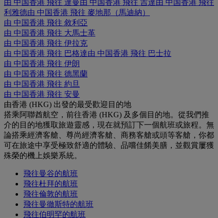
由 中国香港 飛往 達曼
由 中国香港 飛往 吉達
由 中国香港 飛往
利雅德
由 中国香港 飛往 麥地那（馬迪納）
由 中国香港 飛往 敘利亞
由 中国香港 飛往 大馬士革
由 中国香港 飛往 伊拉克
由 中国香港 飛往 巴格達
由 中国香港 飛往 巴士拉
由 中国香港 飛往 伊朗
由 中国香港 飛往 德黑蘭
由 中国香港 飛往 約旦
由 中国香港 飛往 安曼
由香港 (HKG) 出發的最受歡迎目的地
搭乘阿聯酋航空，前往香港 (HKG) 及多個目的地。從我們推
介的目的地獲取旅遊靈感，現在就預訂下一個航班或旅程。無
論搭乘經濟客艙、尊尚經濟客艙、商務客艙或頭等客艙，你都
可在旅途中享受極致舒適的體驗、品嚐佳餚美膳，並觀賞屢獲
殊榮的機上娛樂系統。
飛往曼谷的航班
飛往杜拜的航班
飛往倫敦的航班
飛往曼徹斯特的航班
飛往伯明罕的航班