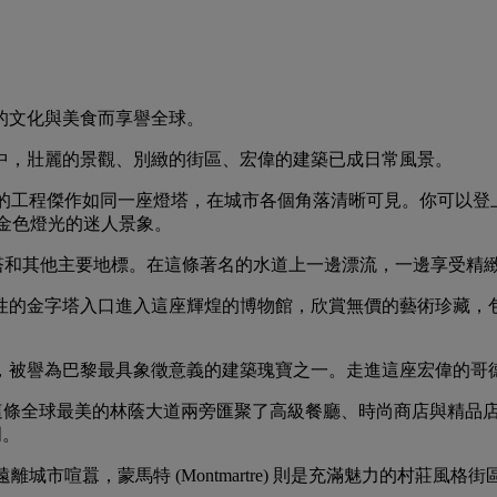
的文化與美食而享譽全球。
中，壯麗的景觀、別緻的街區、宏偉的建築已成日常風景。
徵，這項卓越的工程傑作如同一座燈塔，在城市各個角落清晰可見。你可以
閃耀金色燈光的迷人景象。
度欣賞巴黎鐵塔和其他主要地標。在這條著名的水道上一邊漂流，一邊享
誌性的金字塔入口進入這座輝煌的博物館，欣賞無價的藝術珍藏，包括傳奇的
麗的大教堂，被譽為巴黎最具象徵意義的建築瑰寶之一。走進這座宏偉
容錯過的景點。這條全球最美的林蔭大道兩旁匯聚了高級餐廳、時尚商店
門。
以遠離城市喧囂，蒙馬特 (Montmartre) 則是充滿魅力的村莊風格街區，頂端