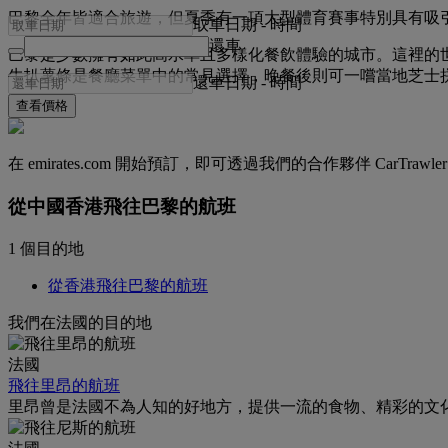
巴黎全年皆適合旅遊，但夏季有一項大型體育賽事特別具有吸
取車日期
-
時間
還車
巴黎是少數擁有如此高水準且多樣化餐飲體驗的城市。這裡的
牛扒薯條是餐廳菜單中的常見選擇，晚餐後則可一嚐當地芝士
還車日期
-
時間
查看價格
在 emirates.com 開始預訂，即可透過我們的合作夥伴 CarTra
從中國香港飛往巴黎的航班
1 個目的地
從香港飛往巴黎的航班
我們在法國的目的地
法國
飛往里昂的航班
里昂曾是法國不為人知的好地方，提供一流的食物、精彩的文