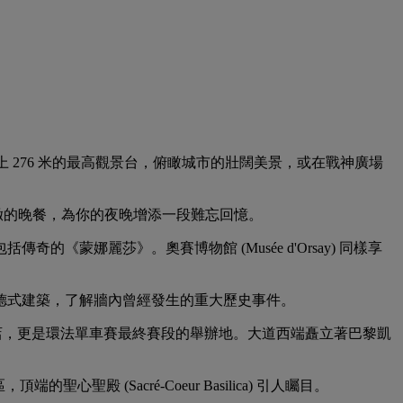
登上 276 米的最高觀景台，俯瞰城市的壯闊美景，或在戰神廣場
受精緻的晚餐，為你的夜晚增添一段難忘回憶。
《蒙娜麗莎》。奧賽博物館 (Musée d'Orsay) 同樣享
的哥德式建築，了解牆內曾經發生的重大歷史事件。
與精品店，更是環法單車賽最終賽段的舉辦地。大道西端矗立著巴黎凱
的聖心聖殿 (Sacré-Coeur Basilica) 引人矚目。