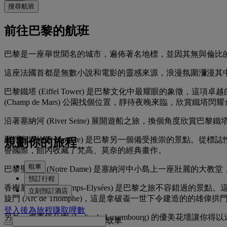
搜尋航班
前往巴黎的航班
巴黎是一座舉世聞名的城市，遍佈著名地標，並因其無與倫比
這座法國首都是無數小說和電影的靈感來源，浪漫氛圍瀰漫其
巴黎鐵塔 (Eiffel Tower) 是巴黎文化中最耀眼的象
(Champ de Mars) 公園找個位置，靜待夜晚來臨，欣賞鐵塔
沿著塞納河 (River Seine) 展開遊船之旅，換個角
羅浮宮博物館 (Louvre) 是巴黎另一個備受推崇的景點。從標
規劃你的旅程
譽國際，館內收藏了梵高、莫奈的經典畫作。
租車
巴黎聖母院 (Notre Dame) 是塞納河中小島上一座壯
預訂行程
香榭麗舍大道 (Champs-Elysées) 是巴黎之旅不
立刻預訂酒店
旋門 (Arc de Triomphe)，這是拿破崙一世下令建造的的雄偉拱
登入後為旅程賺取哩數
另外，盧森堡公園 (Jardin du Luxembourg) 的優美花壇讓你得
取車