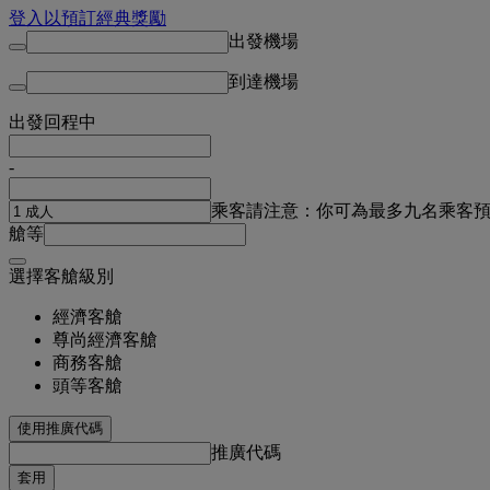
登入以預訂經典獎勵
出發機場
到達機場
出發
回程中
-
乘客
請注意：你可為最多九名乘客
艙等
選擇客艙級別
經濟客艙
尊尚經濟客艙
商務客艙
頭等客艙
使用推廣代碼
推廣代碼
套用