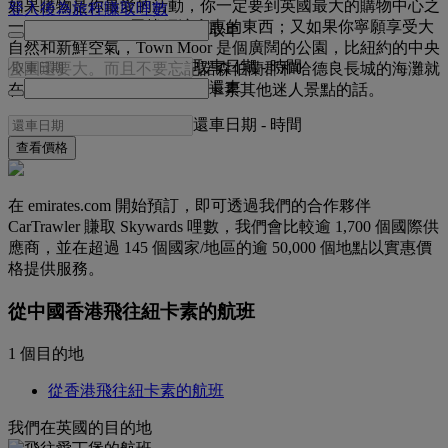
如果購物是你最愛的活動，你一定要到英國最大的購物中心之
登入後為旅程賺取哩數
一 Eldon Square，尋找經濟實惠的東西；又如果你寧願享受大
取車
自然和新鮮空氣，Town Moor 是個廣闊的公園，比紐約的中央
取車日期
-
時間
公園還要大。而且不要忘記諾森伯蘭郡和哈德良長城的海灘就
還車
在附近 — 如果你捨得離開紐卡素其他迷人景點的話。
還車日期
-
時間
查看價格
在 emirates.com 開始預訂，即可透過我們的合作夥伴
CarTrawler 賺取 Skywards 哩數，我們會比較逾 1,700 個國際供
應商，並在超過 145 個國家/地區的逾 50,000 個地點以實惠價
格提供服務。
從中國香港飛往紐卡素的航班
1 個目的地
從香港飛往紐卡素的航班
我們在英國的目的地