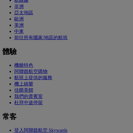
航線圖
非洲
亞太地區
歐洲
美洲
中東
前往所有國家/地區的航班
體驗
機艙特色
阿聯酋航空購物
航班上提供的服務
機上娛樂
佳餚美饌
我們的貴賓室
杜拜中途停留
常客
登入阿聯酋航空 Skywards