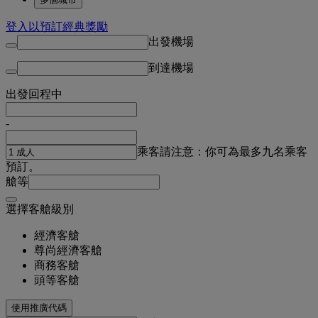
登入以預訂經典獎勵
出發機場
到達機場
出發
回程中
-
乘客
請注意：你可為最多九名乘客
預訂。
艙等
選擇客艙級別
經濟客艙
尊尚經濟客艙
商務客艙
頭等客艙
使用推廣代碼