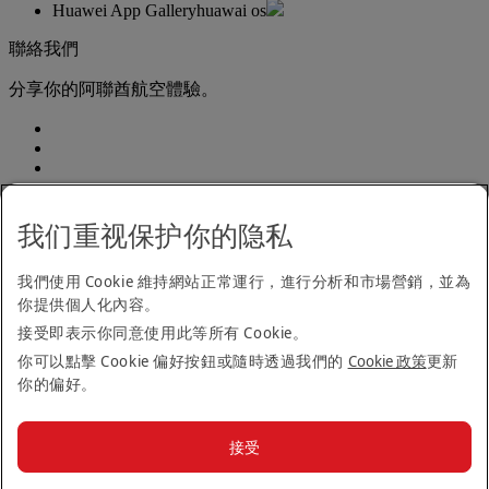
Huawei App Gallery
huawai os
聯絡我們
分享你的阿聯酋航空體驗。
我们重视保护你的隐私
我們使用 Cookie 維持網站正常運行，進行分析和市場營銷，並為
無障礙閱覽聲明
你提供個人化內容。
聯絡我們
私隱政策
接受即表示你同意使用此等所有 Cookie。
條款及細則
你可以點擊 Cookie 偏好按鈕或隨時透過我們的
Cookie 政策
更新
Cookie 政策
你的偏好。
網絡安全
現代奴役法案透明化聲明
網站地圖
接受
© 2026 The Emirates Group.保留所有權利。