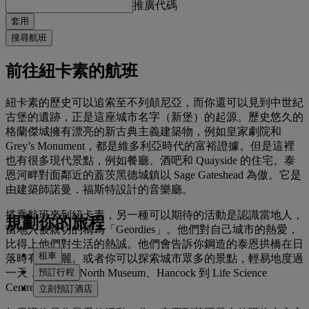
推廣代碼
套用
搜尋航班
前往紐卡素的航班
紐卡素的歷史可以追索至不列顛尼亞，而你還可以見到中世紀
古堡的遺跡，正是這座城市名字（新堡）的起源。歷史悠久的
格蘭傑城擁有漂亮的新古典主義建築物，例如皇家劇院和
Grey’s Monument，都是維多利亞時代的富裕證據。但是這裡
也有很多現代景點，例如餐廳、酒吧和 Quayside 的住宅。泰
恩河畔對面鄰近的蓋茨黑德城鎮以 Sage Gateshead 為傲。它是
由建築師諾曼．福斯特設計的音樂廳。
搭乘航班來到紐卡素，另一種可以期待的活動是認識當地人，
規劃你的旅程
當地人被親切的稱為「Geordies」。他們對自己城市的熱愛，
比得上他們對生活的熱誠。他們會告訴你鋼造的泰恩拱橋在日
租車
落時有多美麗。或者你可以探索城市眾多的景點，輕易地度過
預訂行程
一天，從 Great North Museum、Hancock 到 Life Science
Centre。
立刻預訂酒店