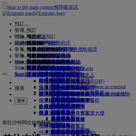
Skip to the main content
無障礙資訊
預訂
管理
預訂
體驗
預訂航班
關於網上預訂
管理
Search flight
我們的目的地
阿聯酋航空應用程式
管理你的預訂
起飛前
機上體驗
搜尋航班
常客
起飛前
行李
航班上提供的服務
阿聯酋航空體驗
我們的目的地
阿聯酋航空最優惠價格保證
檢索你的預訂
航班時間表
Explore Dubai
幫助
行李資料
簽證和護照
你的旅程從此開始
家庭旅遊
目的地
阿聯酋航空 Skywards
旅遊資訊
機艙特色
精選票價
座位選擇
取消預訂
Explore Dubai
我們的旅遊合作夥伴
Search flight
HK
Fly Better
Business Rewards
尋找你的簽證要求
與家人同行
加入阿聯酋航空 Skywards
幫助和聯絡
行李資料
阿聯酋航空體驗
我們的目的地
特別優惠
保留我的票價
更改你的預訂
危險品指南
頭等客艙
Explore
Search flight
飛悅卓越
關於我們
空中和地面合作夥伴
探索
註冊你的公司
幫助和聯絡
你的疑問
行程規劃
阿聯酋航空應用程式
簽證及護照資料
計劃你的家庭旅行
關於阿聯酋航空 Skywards
選擇你的座位
規則及注意事項
托運行李
商務客艙
專車接送
亞太地區
Food & Drinks
Search flight
Search flight
Business Rewards
關於我們
探索阿聯酋航空目的地
飛悅卓越的理由
我們的旅遊合作夥伴
Search flight
常見問題
健康
幫助和聯絡
預訂酒店
升級航班
隨身行李
美國旅遊授權
尊尚經濟客艙
阿聯酋航空服務
無人陪同的未成年人
美洲
會員級別
Outdoor & Adventure
註冊你的公司
我們的故事
航線圖
澳洲航空
flydubai
阿聯酋簽證
常見問題
旅行團及活動
管理專車接送
旅行健康證明書 (MEDIF)
購買更多行李限額
經濟客艙
季節性場合
懷孕
非洲
更改或取消
Fitness & Wellbeing
登入 Business Rewards
flydubai
假期靈感
媒體中心
現金 + 哩數
媒體中心 Opens an external
旅遊服務
預訂無障礙出行
餐膳資訊
額外托運行李限額
舒適的機上體驗
非接觸式旅程
行李限額
歐洲
簽證和護照協助
預訂阿聯酋航空航班
搜尋
Culture & Heritage
阿聯酋航空 Skywards 合作夥伴
優惠
link in a new tab
海灘目的地
電子會員卡
Beach & Marine
網上辦理登機手續
機上娛樂
我們的貴賓室
機場迎賓
阿拉伯聯合酋長國 (UAE) 內的違禁物
杜拜行李服務
兒童及嬰兒票價規則
中東
意見和投訴
我們的網絡和代碼共享航班
機場迎賓 Opens an external
集團公司
計劃運作方式
Family entertainment
大自然假期
我的家庭
link in a new tab
行李延誤或損壞
探索杜拜
辦理登機手續選項
品
ice 精選
頭等客艙貴賓室
汽車安全座椅及嬰兒籃
行李延誤或損壞支援
我們的其他產品
選單
Outdoor Dining
安全
常見問題
杜拜轉機服務
歷史和文化假期
使用哩數
航班狀況
杜拜國際機場
在機場
最新目的地
ice 直播電視
商務客艙貴賓室
杜拜接駁服務
特別協助與要求
財務透明度
交通
城市度假
補領哩數
機上
營運更改
阿聯酋航空 3 號客運大樓
機上 Wi-Fi
全球各地的貴賓室
赫爾辛基
行李與失物
負責任企業
機場接駁服務
美食家之旅
購買哩數
來往各客運大樓
兒童娛樂
合作夥伴貴賓室
與兒童同行
杭州
近期的旅遊更新
準備出發
前往沙特阿拉伯的航班
我們的員工
預訂汽車
賺取哩數
佳餚美饌
來回機場
付費使用貴賓室
攜嬰兒同行
峴港
查詢航班狀況
在機場
我們的管理層團隊
Skywards Skysurfers
航空公司合作夥伴
特別照顧
穿梭巴士服務
頭等客艙美食
Marhaba 貴賓室
嬰兒行李限額
深圳
阿聯酋航空 Skywards