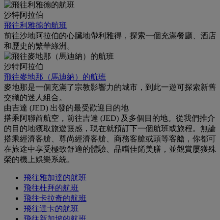
沙特阿拉伯
飛往利雅德的航班
前往沙地阿拉伯的心臟地帶利雅得，探索一個充滿餐廳、酒店
和歷史的繁華綠洲。
沙特阿拉伯
飛往麥地那（馬迪納）的航班
麥地那是一個充滿了宗教影響力的城市，到此一遊可探索新舊
交織的迷人組合。
由吉達 (JED) 出發的最受歡迎目的地
搭乘阿聯酋航空，前往吉達 (JED) 及多個目的地。從我們推介
的目的地獲取旅遊靈感，現在就預訂下一個航班或旅程。無論
搭乘經濟客艙、尊尚經濟客艙、商務客艙或頭等客艙，你都可
在旅途中享受極致舒適的體驗、品嚐佳餚美膳，並觀賞屢獲殊
榮的機上娛樂系統。
飛往雅加達的航班
飛往杜拜的航班
飛往卡拉奇的航班
飛往達卡的航班
飛往新加坡的航班