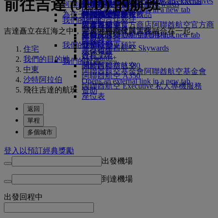
前往吉達 (JED) 的航班
Skywards Exclusives
Skywards Exclusives
就業機會
就業機會 Opens an external
阿聯酋航空購物
商務客艙美食
兒童及嬰兒餐
暹粒
阿聯酋航空無障礙出行
阿聯酋航空 Business Rewards
Opens an external link in a new tab
link in a new tab
為孩子帶來樂趣
尊尚經濟客艙餐飲
阿聯酋航空免稅商品
特殊協助與要求
你的機上體驗
我們的合作夥伴
我們的地球
經濟客艙美食
阿聯酋航空官方商店
兒童娛樂
工具及資源
阿聯酋航空官方商
Skywards Rail
營運可持續發展策略
吉達矗立在紅海之中，完美地將現代與古代融合在一起。
飲料
店 Opens an external link in a new tab
兒童玩具
手機及阿聯酋航空應用程式
哩數計算器
環保政策
我們的機隊
兒童活動
取消或變更預訂
登入阿聯酋航空 Skywards
住宅
環保報告
波音 777
行程受阻
Skywards+
我們的目的地
我們的社區
阿聯酋航空 A380
關於阿聯酋航空
中東
阿聯酋航空基金會
阿聯酋航空基金會
阿聯酋航空 A350
沙特阿拉伯
Opens an external link in a new tab
阿聯酋航空 Executive 私人專機服務
飛往吉達的航班
贊助
座位表
返回
單程
多個城市
登入以預訂經典獎勵
出發機場
到達機場
出發
回程中