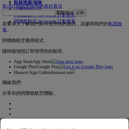
杜拜中途停留
商務獎勵 優惠
取消訂閱或更改你的喜好選項
註冊你的公司
電郵地址
訂閱
阿聯酋航空 Skywards 計劃規則
阿聯酋航空 Skywards 計劃更新
若要深入了解我們如何使用你的資訊，請參閱我們的
私隱政
策
。
阿聯酋航空應用程式
隨時隨地預訂和管理你的航班。
App Store
App Store
Google Play
Google Play
Huawei App Gallery
huawai os
聯絡我們
分享你的阿聯酋航空體驗。