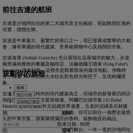
前往吉達的航班
吉達是沙地阿拉伯的第二大城市及文化樞紐，宛如眺望紅海的
珍寶，熠熠生輝。
吉達是中東最大、最繁忙的港口之一，現已發展成繁華的大都
會，擁有華麗的現代建築、世界級購物中心及熱鬧的市集。
吉達海濱 (Jeddah Corniche) 充分展現出這座城市的魅力，步道
兩旁滿佈雅致的餐廳及咖啡店。法赫德國王噴泉 (King Fahd’s
Fountain) 雄偉壯觀，這裡亦是觀看噴泉的最佳地點。傍晚時
規劃你的旅程
分，高達 300 米的巨大水柱在彩色燈光映照下，呈現絢爛景
象。
租車
吉達天際線雖以時尚的現代建築為主，但城市的新發展仍與沙
預訂行程
地阿拉伯的豐富歷史緊密相連。阿爾巴拉德市集 (Al Balad
立刻預訂酒店
Market) 是聯合國教科文組織世界遺產，古老的泥磚及石材建
築被精心改建為咖啡店及藝術畫廊。你可以前往一個歷史最悠
取車
久的中東市集，探索琳瑯滿目的香料、裝飾物及紡織品。
取車日期
-
時間
這座城市亦是頂尖體育賽事的熱門舞台。一年一度的沙地阿拉
還車