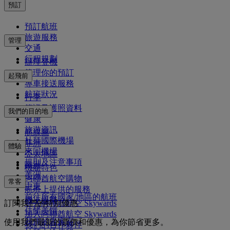
預訂
預訂航班
旅遊服務
管理
交通
行程規劃
辦理登機
管理你的預訂
起飛前
專車接送服務
航班狀況
行李
簽證及護照資料
我們的目的地
健康
旅遊資訊
航線圖
杜拜國際機場
非洲
體驗
來回機場
亞太地區
規則及注意事項
歐洲
機艙特色
美洲
阿聯酋航空購物
常客
中東
航班上提供的服務
前往所有國家/地區的航班
機上娛樂
訂閱我們的特別優惠
登入阿聯酋航空 Skywards
佳餚美饌
加入阿聯酋航空 Skywards
我們的貴賓室
使用我們最新的票價和優惠，為你節省更多。
我們的合作夥伴