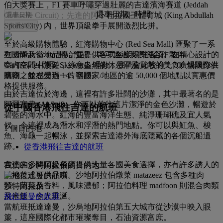
伯大獎賽上，F1 賽車呼嘯穿過壯麗的吉達濱海賽道 (Jeddah
還車日期
-
時間
Corniche Circuit)；先進的阿卜杜拉國王體育城 (King Abdullah
Sports City) 內，世界頂級拳手展開激烈比拼。
查看價格
至於高級購物體驗，紅海購物中心 (Red Sea Mall) 匯聚了一系
在 emirates.com 開始預訂，即可透過我們的合作夥伴
列國際及當地品牌，並提供各式各樣娛樂選項。在精心設計的
CarTrawler 賺取 Skywards 哩數，我們會比較逾 1,700 個國際供
室內空間中漫遊，綠意盎然的休憩區及寬敞的美食廣場讓你在
應商，並在超過 145 個國家/地區的逾 50,000 個地點以實惠價
購物之餘感受到一片寧靜。
格提供服務。
由於吉達位於海邊，這裡有許多壯闊的沙灘，其中最著名的是
阿爾塞弗 (Al Saif)。你可以前往這片潔淨的金色沙灘，暢遊於
從中國香港飛往吉達的航班
碧藍的海水中。紅海的豐富海洋生態、純淨珊瑚礁及宜人氣
候，令這裡成為潛水和浮潛的熱門地點。你可以與魟魚、梭
1 個目的地
魚、海龜一起暢泳，並探索吉達港外海底隱藏的各個沉船遺
跡。
從香港飛往吉達的航班
吉達的多間頂級餐廳提供大量各國美食選擇，亦有許多誘人的
我們在沙特阿拉伯的目的地
本地菜式可供品嚐。沙地阿拉伯燉菜 matazeez 包含多種肉
類、蔬菜及香料，風味濃郁；阿拉伯料理 madfoon 則混合肉類
沙特阿拉伯
及米飯，令人垂涎。
飛往達曼的航班
當航班抵達達曼，沙烏地阿拉伯第五大城市從沙漠中映入眼
簾，這座國際化都市璀璨奪目，石油資源富庶。