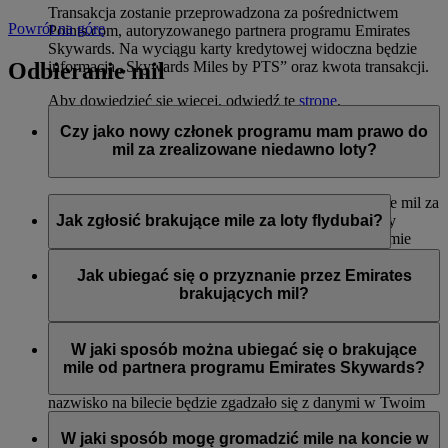
Transakcja zostanie przeprowadzona za pośrednictwem
Powrót na górę
Points.com, autoryzowanego partnera programu Emirates
Skywards. Na wyciągu karty kredytowej widoczna będzie
Odbieranie mil
informacja „Skywards Miles by PTS” oraz kwota transakcji.
Aby dowiedzieć się więcej, odwiedź tę
stronę
.
Czy jako nowy członek programu mam prawo do
mil za zrealizowane niedawno loty?
Tak, nowi członkowie mogą wnioskować o przyznanie mil za
loty liniami Emirates, flydubai oraz Qantas, które miały
Jak zgłosić brakujące mile za loty flydubai?
miejsce do dwóch miesięcy przed rejestracją w programie
Emirates Skywards.
Jeśli brakuje Ci mil za lot flydubai, zaloguj się i prześlij
wniosek na stronie flydubai.com.
Jak ubiegać się o przyznanie przez Emirates
Jednak każda inna transakcja, np. loty z innymi liniami
brakujących mil?
partnerskimi lub zakupy usług i produktów u partnerów
zrealizowane przed rejestracją nie będą uprawniać do
Jeśli brakuje Ci mil za lot Emirates, zaloguj się i prześlij
przyznania lub pomnożenia mil.
wniosek online
. Mile można uzyskać tylko za kwalifikujące
W jaki sposób można ubiegać się o brakujące
się loty odbyte w ciągu sześciu miesięcy od daty podróży. Od
mile od partnera programu Emirates Skywards?
razu przyznamy brakujące mile na Twoje konto (o ile imię i
nazwisko na bilecie będzie zgadzało się z danymi w Twoim
Można przesłać wniosek o przyznanie mil, jeśli konto nie
profilu Emirates Skywards).
zostało zasilone w ciągu trzech tygodni od daty transakcji.
W jaki sposób mogę gromadzić mile na koncie w