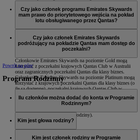
Dostępu do międzynarodowych poczekalni Qantas dla
Członkowie Emirates Skywards na poziomie Silver podczas
klasy biznes oraz krajowych poczekalni Qantas Club
lotów obsługiwanych przez Qantas mają dostęp do:
Czy jako członek programu Emirates Skywards
Pierwszeństwa wejścia na pokład
mam prawo do priorytetowego wejścia na pokład
Odprawy dla klasy ekonomicznej Premium (o ile jest
Priorytetowego dostarczenia bagażu
lotu obsługiwanego przez Qantas?
dostępna)
12 kg dodatkowego limitu bagażu (na trasach, na
Tak, do priorytetowego wejścia na pokład zostaną wezwani
których obowiązuje zasada wagi)
członkowie Emirates Skywards na poziomach Platinum i
Czy jako członek Emirates Skywards
Gold.
podróżujący na pokładzie Qantas mam dostęp do
poczekalni?
Członkowie Emirates Skywards na poziomie Gold mogą
Powrót na górę
korzystać z poczekalni krajowych Qantas Club w Australii
oraz zagranicznych poczekalni Qantas dla klasy biznes.
Program Rodzinny
Członkowie Emirates Skywards na poziomie Platinum mogą
korzystać z krajowych poczekalni Qantas dla klasy biznes (o
ile są dostępne), poczekalni krajowych Qantas Club w
Australii oraz zagranicznych poczekalni Qantas dla klasy
Ilu członków można dodać do konta w Programie
biznes.
Rodzinnym?
Ośmiu (włączając w to głowę rodziny).
Kim jest głowa rodziny?
Głowa rodziny to osoba odpowiedzialna za utworzenie konta
w Programie Rodzinnym, dodawanie i usuwanie członków,
Kim jest członek rodziny w Programie