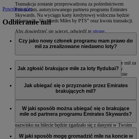
Transakcja zostanie przeprowadzona za pośrednictwem
Powrót na górę
Points.com, autoryzowanego partnera programu Emirates
Skywards. Na wyciągu karty kredytowej widoczna będzie
Odbieranie mil
informacja „Skywards Miles by PTS” oraz kwota transakcji.
Aby dowiedzieć się więcej, odwiedź tę
stronę
.
Czy jako nowy członek programu mam prawo do
mil za zrealizowane niedawno loty?
Tak, nowi członkowie mogą wnioskować o przyznanie mil za
loty liniami Emirates, flydubai oraz Qantas, które miały
Jak zgłosić brakujące mile za loty flydubai?
miejsce do dwóch miesięcy przed rejestracją w programie
Emirates Skywards.
Jeśli brakuje Ci mil za lot flydubai, zaloguj się i prześlij
wniosek na stronie flydubai.com.
Jak ubiegać się o przyznanie przez Emirates
Jednak każda inna transakcja, np. loty z innymi liniami
brakujących mil?
partnerskimi lub zakupy usług i produktów u partnerów
zrealizowane przed rejestracją nie będą uprawniać do
Jeśli brakuje Ci mil za lot Emirates, zaloguj się i prześlij
przyznania lub pomnożenia mil.
wniosek online
. Mile można uzyskać tylko za kwalifikujące
W jaki sposób można ubiegać się o brakujące
się loty odbyte w ciągu sześciu miesięcy od daty podróży. Od
mile od partnera programu Emirates Skywards?
razu przyznamy brakujące mile na Twoje konto (o ile imię i
nazwisko na bilecie będzie zgadzało się z danymi w Twoim
Można przesłać wniosek o przyznanie mil, jeśli konto nie
profilu Emirates Skywards).
zostało zasilone w ciągu trzech tygodni od daty transakcji.
W jaki sposób mogę gromadzić mile na koncie w