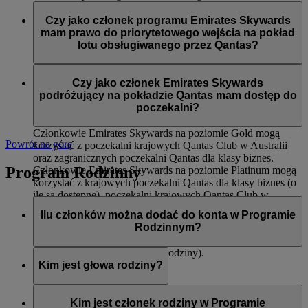
Dostępu do międzynarodowych poczekalni Qantas dla
Członkowie Emirates Skywards na poziomie Silver podczas
klasy biznes oraz krajowych poczekalni Qantas Club
lotów obsługiwanych przez Qantas mają dostęp do:
Czy jako członek programu Emirates Skywards
Pierwszeństwa wejścia na pokład
mam prawo do priorytetowego wejścia na pokład
Odprawy dla klasy ekonomicznej Premium (o ile jest
Priorytetowego dostarczenia bagażu
lotu obsługiwanego przez Qantas?
dostępna)
12 kg dodatkowego limitu bagażu (na trasach, na
Tak, do priorytetowego wejścia na pokład zostaną wezwani
których obowiązuje zasada wagi)
członkowie Emirates Skywards na poziomach Platinum i
Czy jako członek Emirates Skywards
Gold.
podróżujący na pokładzie Qantas mam dostęp do
poczekalni?
Członkowie Emirates Skywards na poziomie Gold mogą
Powrót na górę
korzystać z poczekalni krajowych Qantas Club w Australii
oraz zagranicznych poczekalni Qantas dla klasy biznes.
Program Rodzinny
Członkowie Emirates Skywards na poziomie Platinum mogą
korzystać z krajowych poczekalni Qantas dla klasy biznes (o
ile są dostępne), poczekalni krajowych Qantas Club w
Australii oraz zagranicznych poczekalni Qantas dla klasy
Ilu członków można dodać do konta w Programie
biznes.
Rodzinnym?
Ośmiu (włączając w to głowę rodziny).
Kim jest głowa rodziny?
Głowa rodziny to osoba odpowiedzialna za utworzenie konta
w Programie Rodzinnym, dodawanie i usuwanie członków,
Kim jest członek rodziny w Programie