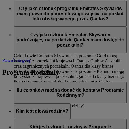
Dostępu do międzynarodowych poczekalni Qantas dla
Członkowie Emirates Skywards na poziomie Silver podczas
klasy biznes oraz krajowych poczekalni Qantas Club
lotów obsługiwanych przez Qantas mają dostęp do:
Czy jako członek programu Emirates Skywards
Pierwszeństwa wejścia na pokład
mam prawo do priorytetowego wejścia na pokład
Odprawy dla klasy ekonomicznej Premium (o ile jest
Priorytetowego dostarczenia bagażu
lotu obsługiwanego przez Qantas?
dostępna)
12 kg dodatkowego limitu bagażu (na trasach, na
Tak, do priorytetowego wejścia na pokład zostaną wezwani
których obowiązuje zasada wagi)
członkowie Emirates Skywards na poziomach Platinum i
Czy jako członek Emirates Skywards
Gold.
podróżujący na pokładzie Qantas mam dostęp do
poczekalni?
Członkowie Emirates Skywards na poziomie Gold mogą
Powrót na górę
korzystać z poczekalni krajowych Qantas Club w Australii
oraz zagranicznych poczekalni Qantas dla klasy biznes.
Program Rodzinny
Członkowie Emirates Skywards na poziomie Platinum mogą
korzystać z krajowych poczekalni Qantas dla klasy biznes (o
ile są dostępne), poczekalni krajowych Qantas Club w
Australii oraz zagranicznych poczekalni Qantas dla klasy
Ilu członków można dodać do konta w Programie
biznes.
Rodzinnym?
Ośmiu (włączając w to głowę rodziny).
Kim jest głowa rodziny?
Głowa rodziny to osoba odpowiedzialna za utworzenie konta
w Programie Rodzinnym, dodawanie i usuwanie członków,
Kim jest członek rodziny w Programie