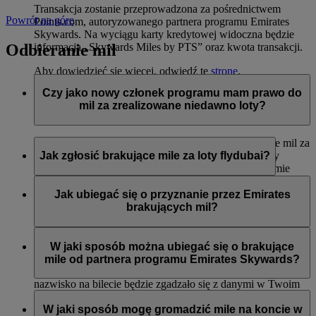
Transakcja zostanie przeprowadzona za pośrednictwem
Powrót na górę
Points.com, autoryzowanego partnera programu Emirates
Skywards. Na wyciągu karty kredytowej widoczna będzie
Odbieranie mil
informacja „Skywards Miles by PTS” oraz kwota transakcji.
Aby dowiedzieć się więcej, odwiedź tę
stronę
.
Czy jako nowy członek programu mam prawo do
mil za zrealizowane niedawno loty?
Tak, nowi członkowie mogą wnioskować o przyznanie mil za
loty liniami Emirates, flydubai oraz Qantas, które miały
Jak zgłosić brakujące mile za loty flydubai?
miejsce do dwóch miesięcy przed rejestracją w programie
Emirates Skywards.
Jeśli brakuje Ci mil za lot flydubai, zaloguj się i prześlij
wniosek na stronie flydubai.com.
Jak ubiegać się o przyznanie przez Emirates
Jednak każda inna transakcja, np. loty z innymi liniami
brakujących mil?
partnerskimi lub zakupy usług i produktów u partnerów
zrealizowane przed rejestracją nie będą uprawniać do
Jeśli brakuje Ci mil za lot Emirates, zaloguj się i prześlij
przyznania lub pomnożenia mil.
wniosek online
. Mile można uzyskać tylko za kwalifikujące
W jaki sposób można ubiegać się o brakujące
się loty odbyte w ciągu sześciu miesięcy od daty podróży. Od
mile od partnera programu Emirates Skywards?
razu przyznamy brakujące mile na Twoje konto (o ile imię i
nazwisko na bilecie będzie zgadzało się z danymi w Twoim
Można przesłać wniosek o przyznanie mil, jeśli konto nie
profilu Emirates Skywards).
zostało zasilone w ciągu trzech tygodni od daty transakcji.
W jaki sposób mogę gromadzić mile na koncie w