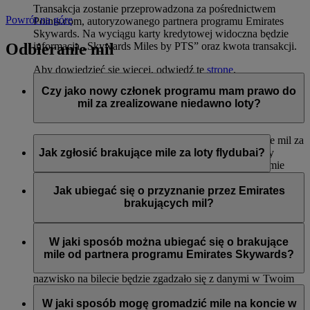
Transakcja zostanie przeprowadzona za pośrednictwem
Powrót na górę
Points.com, autoryzowanego partnera programu Emirates
Skywards. Na wyciągu karty kredytowej widoczna będzie
Odbieranie mil
informacja „Skywards Miles by PTS” oraz kwota transakcji.
Aby dowiedzieć się więcej, odwiedź tę
stronę
.
Czy jako nowy członek programu mam prawo do
mil za zrealizowane niedawno loty?
Tak, nowi członkowie mogą wnioskować o przyznanie mil za
loty liniami Emirates, flydubai oraz Qantas, które miały
Jak zgłosić brakujące mile za loty flydubai?
miejsce do dwóch miesięcy przed rejestracją w programie
Emirates Skywards.
Jeśli brakuje Ci mil za lot flydubai, zaloguj się i prześlij
wniosek na stronie flydubai.com.
Jak ubiegać się o przyznanie przez Emirates
Jednak każda inna transakcja, np. loty z innymi liniami
brakujących mil?
partnerskimi lub zakupy usług i produktów u partnerów
zrealizowane przed rejestracją nie będą uprawniać do
Jeśli brakuje Ci mil za lot Emirates, zaloguj się i prześlij
przyznania lub pomnożenia mil.
wniosek online
. Mile można uzyskać tylko za kwalifikujące
W jaki sposób można ubiegać się o brakujące
się loty odbyte w ciągu sześciu miesięcy od daty podróży. Od
mile od partnera programu Emirates Skywards?
razu przyznamy brakujące mile na Twoje konto (o ile imię i
nazwisko na bilecie będzie zgadzało się z danymi w Twoim
Można przesłać wniosek o przyznanie mil, jeśli konto nie
profilu Emirates Skywards).
zostało zasilone w ciągu trzech tygodni od daty transakcji.
W jaki sposób mogę gromadzić mile na koncie w