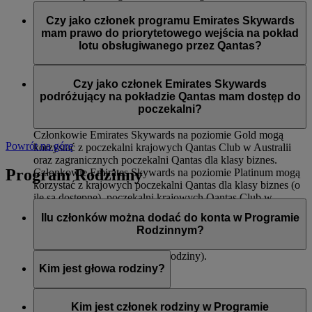
Dostępu do międzynarodowych poczekalni Qantas dla
Członkowie Emirates Skywards na poziomie Silver podczas
klasy biznes oraz krajowych poczekalni Qantas Club
lotów obsługiwanych przez Qantas mają dostęp do:
Czy jako członek programu Emirates Skywards
Pierwszeństwa wejścia na pokład
mam prawo do priorytetowego wejścia na pokład
Odprawy dla klasy ekonomicznej Premium (o ile jest
Priorytetowego dostarczenia bagażu
lotu obsługiwanego przez Qantas?
dostępna)
12 kg dodatkowego limitu bagażu (na trasach, na
Tak, do priorytetowego wejścia na pokład zostaną wezwani
których obowiązuje zasada wagi)
członkowie Emirates Skywards na poziomach Platinum i
Czy jako członek Emirates Skywards
Gold.
podróżujący na pokładzie Qantas mam dostęp do
poczekalni?
Członkowie Emirates Skywards na poziomie Gold mogą
Powrót na górę
korzystać z poczekalni krajowych Qantas Club w Australii
oraz zagranicznych poczekalni Qantas dla klasy biznes.
Program Rodzinny
Członkowie Emirates Skywards na poziomie Platinum mogą
korzystać z krajowych poczekalni Qantas dla klasy biznes (o
ile są dostępne), poczekalni krajowych Qantas Club w
Australii oraz zagranicznych poczekalni Qantas dla klasy
Ilu członków można dodać do konta w Programie
biznes.
Rodzinnym?
Ośmiu (włączając w to głowę rodziny).
Kim jest głowa rodziny?
Głowa rodziny to osoba odpowiedzialna za utworzenie konta
w Programie Rodzinnym, dodawanie i usuwanie członków,
Kim jest członek rodziny w Programie