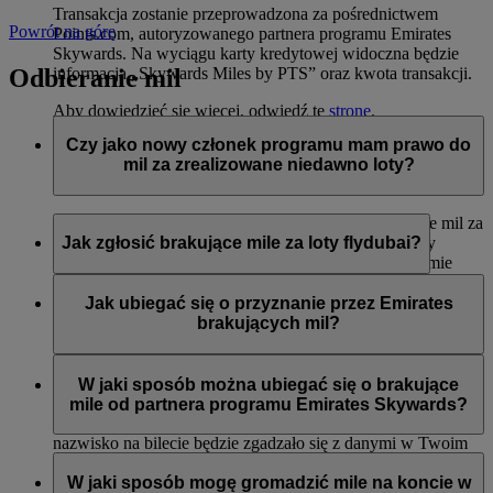
Transakcja zostanie przeprowadzona za pośrednictwem
Powrót na górę
Points.com, autoryzowanego partnera programu Emirates
Skywards. Na wyciągu karty kredytowej widoczna będzie
Odbieranie mil
informacja „Skywards Miles by PTS” oraz kwota transakcji.
Aby dowiedzieć się więcej, odwiedź tę
stronę
.
Czy jako nowy członek programu mam prawo do
mil za zrealizowane niedawno loty?
Tak, nowi członkowie mogą wnioskować o przyznanie mil za
loty liniami Emirates, flydubai oraz Qantas, które miały
Jak zgłosić brakujące mile za loty flydubai?
miejsce do dwóch miesięcy przed rejestracją w programie
Emirates Skywards.
Jeśli brakuje Ci mil za lot flydubai, zaloguj się i prześlij
wniosek na stronie flydubai.com.
Jak ubiegać się o przyznanie przez Emirates
Jednak każda inna transakcja, np. loty z innymi liniami
brakujących mil?
partnerskimi lub zakupy usług i produktów u partnerów
zrealizowane przed rejestracją nie będą uprawniać do
Jeśli brakuje Ci mil za lot Emirates, zaloguj się i prześlij
przyznania lub pomnożenia mil.
wniosek online
. Mile można uzyskać tylko za kwalifikujące
W jaki sposób można ubiegać się o brakujące
się loty odbyte w ciągu sześciu miesięcy od daty podróży. Od
mile od partnera programu Emirates Skywards?
razu przyznamy brakujące mile na Twoje konto (o ile imię i
nazwisko na bilecie będzie zgadzało się z danymi w Twoim
Można przesłać wniosek o przyznanie mil, jeśli konto nie
profilu Emirates Skywards).
zostało zasilone w ciągu trzech tygodni od daty transakcji.
W jaki sposób mogę gromadzić mile na koncie w