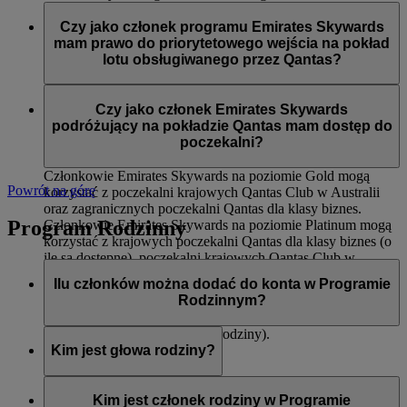
Dostępu do międzynarodowych poczekalni Qantas dla
Członkowie Emirates Skywards na poziomie Silver podczas
klasy biznes oraz krajowych poczekalni Qantas Club
lotów obsługiwanych przez Qantas mają dostęp do:
Czy jako członek programu Emirates Skywards
Pierwszeństwa wejścia na pokład
mam prawo do priorytetowego wejścia na pokład
Odprawy dla klasy ekonomicznej Premium (o ile jest
Priorytetowego dostarczenia bagażu
lotu obsługiwanego przez Qantas?
dostępna)
12 kg dodatkowego limitu bagażu (na trasach, na
Tak, do priorytetowego wejścia na pokład zostaną wezwani
których obowiązuje zasada wagi)
członkowie Emirates Skywards na poziomach Platinum i
Czy jako członek Emirates Skywards
Gold.
podróżujący na pokładzie Qantas mam dostęp do
poczekalni?
Członkowie Emirates Skywards na poziomie Gold mogą
Powrót na górę
korzystać z poczekalni krajowych Qantas Club w Australii
oraz zagranicznych poczekalni Qantas dla klasy biznes.
Program Rodzinny
Członkowie Emirates Skywards na poziomie Platinum mogą
korzystać z krajowych poczekalni Qantas dla klasy biznes (o
ile są dostępne), poczekalni krajowych Qantas Club w
Australii oraz zagranicznych poczekalni Qantas dla klasy
Ilu członków można dodać do konta w Programie
biznes.
Rodzinnym?
Ośmiu (włączając w to głowę rodziny).
Kim jest głowa rodziny?
Głowa rodziny to osoba odpowiedzialna za utworzenie konta
w Programie Rodzinnym, dodawanie i usuwanie członków,
Kim jest członek rodziny w Programie