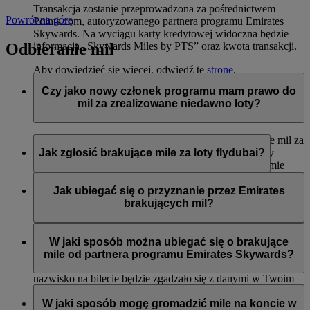
Transakcja zostanie przeprowadzona za pośrednictwem
Powrót na górę
Points.com, autoryzowanego partnera programu Emirates
Skywards. Na wyciągu karty kredytowej widoczna będzie
Odbieranie mil
informacja „Skywards Miles by PTS” oraz kwota transakcji.
Aby dowiedzieć się więcej, odwiedź tę
stronę
.
Czy jako nowy członek programu mam prawo do
mil za zrealizowane niedawno loty?
Tak, nowi członkowie mogą wnioskować o przyznanie mil za
loty liniami Emirates, flydubai oraz Qantas, które miały
Jak zgłosić brakujące mile za loty flydubai?
miejsce do dwóch miesięcy przed rejestracją w programie
Emirates Skywards.
Jeśli brakuje Ci mil za lot flydubai, zaloguj się i prześlij
wniosek na stronie flydubai.com.
Jak ubiegać się o przyznanie przez Emirates
Jednak każda inna transakcja, np. loty z innymi liniami
brakujących mil?
partnerskimi lub zakupy usług i produktów u partnerów
zrealizowane przed rejestracją nie będą uprawniać do
Jeśli brakuje Ci mil za lot Emirates, zaloguj się i prześlij
przyznania lub pomnożenia mil.
wniosek online
. Mile można uzyskać tylko za kwalifikujące
W jaki sposób można ubiegać się o brakujące
się loty odbyte w ciągu sześciu miesięcy od daty podróży. Od
mile od partnera programu Emirates Skywards?
razu przyznamy brakujące mile na Twoje konto (o ile imię i
nazwisko na bilecie będzie zgadzało się z danymi w Twoim
Można przesłać wniosek o przyznanie mil, jeśli konto nie
profilu Emirates Skywards).
zostało zasilone w ciągu trzech tygodni od daty transakcji.
W jaki sposób mogę gromadzić mile na koncie w