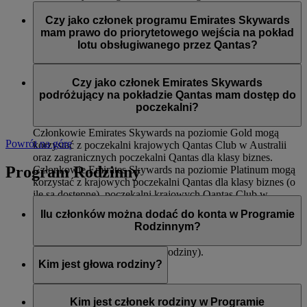
Dostępu do międzynarodowych poczekalni Qantas dla
Członkowie Emirates Skywards na poziomie Silver podczas
klasy biznes oraz krajowych poczekalni Qantas Club
lotów obsługiwanych przez Qantas mają dostęp do:
Czy jako członek programu Emirates Skywards
Pierwszeństwa wejścia na pokład
mam prawo do priorytetowego wejścia na pokład
Odprawy dla klasy ekonomicznej Premium (o ile jest
Priorytetowego dostarczenia bagażu
lotu obsługiwanego przez Qantas?
dostępna)
12 kg dodatkowego limitu bagażu (na trasach, na
Tak, do priorytetowego wejścia na pokład zostaną wezwani
których obowiązuje zasada wagi)
członkowie Emirates Skywards na poziomach Platinum i
Czy jako członek Emirates Skywards
Gold.
podróżujący na pokładzie Qantas mam dostęp do
poczekalni?
Członkowie Emirates Skywards na poziomie Gold mogą
Powrót na górę
korzystać z poczekalni krajowych Qantas Club w Australii
oraz zagranicznych poczekalni Qantas dla klasy biznes.
Program Rodzinny
Członkowie Emirates Skywards na poziomie Platinum mogą
korzystać z krajowych poczekalni Qantas dla klasy biznes (o
ile są dostępne), poczekalni krajowych Qantas Club w
Australii oraz zagranicznych poczekalni Qantas dla klasy
Ilu członków można dodać do konta w Programie
biznes.
Rodzinnym?
Ośmiu (włączając w to głowę rodziny).
Kim jest głowa rodziny?
Głowa rodziny to osoba odpowiedzialna za utworzenie konta
w Programie Rodzinnym, dodawanie i usuwanie członków,
Kim jest członek rodziny w Programie