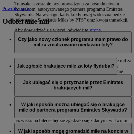
Transakcja zostanie przeprowadzona za pośrednictwem
Powrót na górę
Points.com, autoryzowanego partnera programu Emirates
Skywards. Na wyciągu karty kredytowej widoczna będzie
Odbieranie mil
informacja „Skywards Miles by PTS” oraz kwota transakcji.
Aby dowiedzieć się więcej, odwiedź tę
stronę
.
Czy jako nowy członek programu mam prawo do
mil za zrealizowane niedawno loty?
Tak, nowi członkowie mogą wnioskować o przyznanie mil za
loty liniami Emirates, flydubai oraz Qantas, które miały
Jak zgłosić brakujące mile za loty flydubai?
miejsce do dwóch miesięcy przed rejestracją w programie
Emirates Skywards.
Jeśli brakuje Ci mil za lot flydubai, zaloguj się i prześlij
wniosek na stronie flydubai.com.
Jak ubiegać się o przyznanie przez Emirates
Jednak każda inna transakcja, np. loty z innymi liniami
brakujących mil?
partnerskimi lub zakupy usług i produktów u partnerów
zrealizowane przed rejestracją nie będą uprawniać do
Jeśli brakuje Ci mil za lot Emirates, zaloguj się i prześlij
przyznania lub pomnożenia mil.
wniosek online
. Mile można uzyskać tylko za kwalifikujące
W jaki sposób można ubiegać się o brakujące
się loty odbyte w ciągu sześciu miesięcy od daty podróży. Od
mile od partnera programu Emirates Skywards?
razu przyznamy brakujące mile na Twoje konto (o ile imię i
nazwisko na bilecie będzie zgadzało się z danymi w Twoim
Można przesłać wniosek o przyznanie mil, jeśli konto nie
profilu Emirates Skywards).
zostało zasilone w ciągu trzech tygodni od daty transakcji.
W jaki sposób mogę gromadzić mile na koncie w