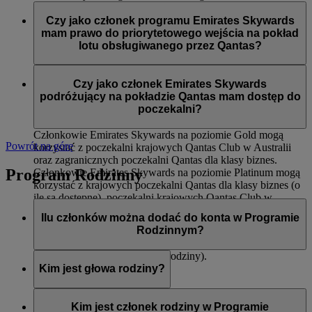
Dostępu do międzynarodowych poczekalni Qantas dla
Członkowie Emirates Skywards na poziomie Silver podczas
klasy biznes oraz krajowych poczekalni Qantas Club
lotów obsługiwanych przez Qantas mają dostęp do:
Czy jako członek programu Emirates Skywards
Pierwszeństwa wejścia na pokład
mam prawo do priorytetowego wejścia na pokład
Odprawy dla klasy ekonomicznej Premium (o ile jest
Priorytetowego dostarczenia bagażu
lotu obsługiwanego przez Qantas?
dostępna)
12 kg dodatkowego limitu bagażu (na trasach, na
Tak, do priorytetowego wejścia na pokład zostaną wezwani
których obowiązuje zasada wagi)
członkowie Emirates Skywards na poziomach Platinum i
Czy jako członek Emirates Skywards
Gold.
podróżujący na pokładzie Qantas mam dostęp do
poczekalni?
Członkowie Emirates Skywards na poziomie Gold mogą
Powrót na górę
korzystać z poczekalni krajowych Qantas Club w Australii
oraz zagranicznych poczekalni Qantas dla klasy biznes.
Program Rodzinny
Członkowie Emirates Skywards na poziomie Platinum mogą
korzystać z krajowych poczekalni Qantas dla klasy biznes (o
ile są dostępne), poczekalni krajowych Qantas Club w
Australii oraz zagranicznych poczekalni Qantas dla klasy
Ilu członków można dodać do konta w Programie
biznes.
Rodzinnym?
Ośmiu (włączając w to głowę rodziny).
Kim jest głowa rodziny?
Głowa rodziny to osoba odpowiedzialna za utworzenie konta
w Programie Rodzinnym, dodawanie i usuwanie członków,
Kim jest członek rodziny w Programie