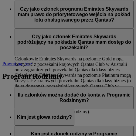
Dostępu do międzynarodowych poczekalni Qantas dla
Członkowie Emirates Skywards na poziomie Silver podczas
klasy biznes oraz krajowych poczekalni Qantas Club
lotów obsługiwanych przez Qantas mają dostęp do:
Czy jako członek programu Emirates Skywards
Pierwszeństwa wejścia na pokład
mam prawo do priorytetowego wejścia na pokład
Odprawy dla klasy ekonomicznej Premium (o ile jest
Priorytetowego dostarczenia bagażu
lotu obsługiwanego przez Qantas?
dostępna)
12 kg dodatkowego limitu bagażu (na trasach, na
Tak, do priorytetowego wejścia na pokład zostaną wezwani
których obowiązuje zasada wagi)
członkowie Emirates Skywards na poziomach Platinum i
Czy jako członek Emirates Skywards
Gold.
podróżujący na pokładzie Qantas mam dostęp do
poczekalni?
Członkowie Emirates Skywards na poziomie Gold mogą
Powrót na górę
korzystać z poczekalni krajowych Qantas Club w Australii
oraz zagranicznych poczekalni Qantas dla klasy biznes.
Program Rodzinny
Członkowie Emirates Skywards na poziomie Platinum mogą
korzystać z krajowych poczekalni Qantas dla klasy biznes (o
ile są dostępne), poczekalni krajowych Qantas Club w
Australii oraz zagranicznych poczekalni Qantas dla klasy
Ilu członków można dodać do konta w Programie
biznes.
Rodzinnym?
Ośmiu (włączając w to głowę rodziny).
Kim jest głowa rodziny?
Głowa rodziny to osoba odpowiedzialna za utworzenie konta
w Programie Rodzinnym, dodawanie i usuwanie członków,
Kim jest członek rodziny w Programie