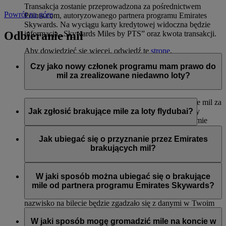
Transakcja zostanie przeprowadzona za pośrednictwem
Powrót na górę
Points.com, autoryzowanego partnera programu Emirates
Skywards. Na wyciągu karty kredytowej widoczna będzie
Odbieranie mil
informacja „Skywards Miles by PTS” oraz kwota transakcji.
Aby dowiedzieć się więcej, odwiedź tę
stronę
.
Czy jako nowy członek programu mam prawo do
mil za zrealizowane niedawno loty?
Tak, nowi członkowie mogą wnioskować o przyznanie mil za
loty liniami Emirates, flydubai oraz Qantas, które miały
Jak zgłosić brakujące mile za loty flydubai?
miejsce do dwóch miesięcy przed rejestracją w programie
Emirates Skywards.
Jeśli brakuje Ci mil za lot flydubai, zaloguj się i prześlij
wniosek na stronie flydubai.com.
Jak ubiegać się o przyznanie przez Emirates
Jednak każda inna transakcja, np. loty z innymi liniami
brakujących mil?
partnerskimi lub zakupy usług i produktów u partnerów
zrealizowane przed rejestracją nie będą uprawniać do
Jeśli brakuje Ci mil za lot Emirates, zaloguj się i prześlij
przyznania lub pomnożenia mil.
wniosek online
. Mile można uzyskać tylko za kwalifikujące
W jaki sposób można ubiegać się o brakujące
się loty odbyte w ciągu sześciu miesięcy od daty podróży. Od
mile od partnera programu Emirates Skywards?
razu przyznamy brakujące mile na Twoje konto (o ile imię i
nazwisko na bilecie będzie zgadzało się z danymi w Twoim
Można przesłać wniosek o przyznanie mil, jeśli konto nie
profilu Emirates Skywards).
zostało zasilone w ciągu trzech tygodni od daty transakcji.
W jaki sposób mogę gromadzić mile na koncie w