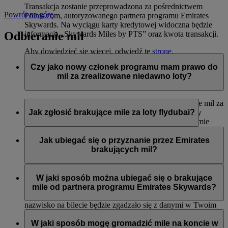
Transakcja zostanie przeprowadzona za pośrednictwem
Powrót na górę
Points.com, autoryzowanego partnera programu Emirates
Skywards. Na wyciągu karty kredytowej widoczna będzie
Odbieranie mil
informacja „Skywards Miles by PTS” oraz kwota transakcji.
Aby dowiedzieć się więcej, odwiedź tę
stronę
.
Czy jako nowy członek programu mam prawo do
mil za zrealizowane niedawno loty?
Tak, nowi członkowie mogą wnioskować o przyznanie mil za
loty liniami Emirates, flydubai oraz Qantas, które miały
Jak zgłosić brakujące mile za loty flydubai?
miejsce do dwóch miesięcy przed rejestracją w programie
Emirates Skywards.
Jeśli brakuje Ci mil za lot flydubai, zaloguj się i prześlij
wniosek na stronie flydubai.com.
Jak ubiegać się o przyznanie przez Emirates
Jednak każda inna transakcja, np. loty z innymi liniami
brakujących mil?
partnerskimi lub zakupy usług i produktów u partnerów
zrealizowane przed rejestracją nie będą uprawniać do
Jeśli brakuje Ci mil za lot Emirates, zaloguj się i prześlij
przyznania lub pomnożenia mil.
wniosek online
. Mile można uzyskać tylko za kwalifikujące
W jaki sposób można ubiegać się o brakujące
się loty odbyte w ciągu sześciu miesięcy od daty podróży. Od
mile od partnera programu Emirates Skywards?
razu przyznamy brakujące mile na Twoje konto (o ile imię i
nazwisko na bilecie będzie zgadzało się z danymi w Twoim
Można przesłać wniosek o przyznanie mil, jeśli konto nie
profilu Emirates Skywards).
zostało zasilone w ciągu trzech tygodni od daty transakcji.
W jaki sposób mogę gromadzić mile na koncie w