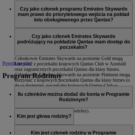
Dostępu do międzynarodowych poczekalni Qantas dla
Członkowie Emirates Skywards na poziomie Silver podczas
klasy biznes oraz krajowych poczekalni Qantas Club
lotów obsługiwanych przez Qantas mają dostęp do:
Czy jako członek programu Emirates Skywards
Pierwszeństwa wejścia na pokład
mam prawo do priorytetowego wejścia na pokład
Odprawy dla klasy ekonomicznej Premium (o ile jest
Priorytetowego dostarczenia bagażu
lotu obsługiwanego przez Qantas?
dostępna)
12 kg dodatkowego limitu bagażu (na trasach, na
Tak, do priorytetowego wejścia na pokład zostaną wezwani
których obowiązuje zasada wagi)
członkowie Emirates Skywards na poziomach Platinum i
Czy jako członek Emirates Skywards
Gold.
podróżujący na pokładzie Qantas mam dostęp do
poczekalni?
Członkowie Emirates Skywards na poziomie Gold mogą
Powrót na górę
korzystać z poczekalni krajowych Qantas Club w Australii
oraz zagranicznych poczekalni Qantas dla klasy biznes.
Program Rodzinny
Członkowie Emirates Skywards na poziomie Platinum mogą
korzystać z krajowych poczekalni Qantas dla klasy biznes (o
ile są dostępne), poczekalni krajowych Qantas Club w
Australii oraz zagranicznych poczekalni Qantas dla klasy
Ilu członków można dodać do konta w Programie
biznes.
Rodzinnym?
Ośmiu (włączając w to głowę rodziny).
Kim jest głowa rodziny?
Głowa rodziny to osoba odpowiedzialna za utworzenie konta
w Programie Rodzinnym, dodawanie i usuwanie członków,
Kim jest członek rodziny w Programie