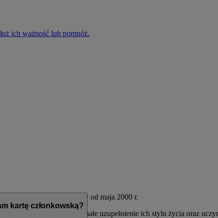
edłuż ich ważność lub pomnóż.
irates i flydubai, istniejący od maja 2000 r.
mam kartę członkowską?
acowane, aby stanowić doskonałe uzupełnienie ich stylu życia oraz uczy