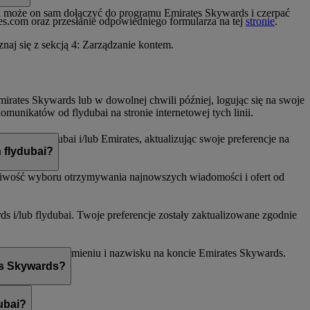
k może on sam dołączyć do programu Emirates Skywards i czerpać
tes.com oraz przesłanie odpowiedniego formularza na tej
stronie
.
znaj się z sekcją 4: Zarządzanie kontem.
rates Skywards lub w dowolnej chwili później, logując się na swoje
munikatów od flydubai na stronie internetowej tych linii.
il od flydubai i/lub Emirates, aktualizując swoje preferencje na
 lotniczej.
 flydubai?
żliwość wyboru otrzymywania najnowszych wiadomości i ofert od
 i/lub flydubai. Twoje preferencje zostały zaktualizowane zgodnie
 nie odpowiada imieniu i nazwisku na koncie Emirates Skywards.
es Skywards?
ubai?