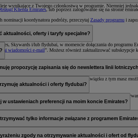
ileje wynikające z Twojego członkostwa w programie. Niemniej jedna
bsługi Klienta Emirates
, lub poprzez zalogowanie się na stronie emira
h nominacji koordynatora podróży, przeczytaj
Zasady programu
i zapo
aktualności, oferty i taryfy specjalne?
ates, Skywards i/lub flydubai, w momencie dołączania do programu Emi
jami wiadomości e-mail
”. Możesz również zaktualizować subskrypcje ko
?
ąc link Zrezygnuj z subskrypcji umieszczony na dole wiadomości e-ma
lydubai za pośrednictwem czatu na żywo lub centrum obsługi danej linii
ę propozycję zapisania się do newslettera linii lotniczych
zarówno Emirates Skywards, jak i flydubai. W związku z tym masz mo
zymuję aktualności i oferty flydubai?
 wyboru otrzymywania nowości i ofert od Emirates, Emirates Skywards
ej w ustawieniach preferencji na moim koncie Emirates?
numerami członkowskimi Emirates Skywards lub podane imię i nazwisko
cje e-mail w sekcji
Preferencje
.
 otrzymywać tylko informacje związane z programem Emirat
ubai, w tym promocje flydubai oraz flydubai Holidays.
rażeniu zgody na otrzymywanie aktualności i ofert od flyd