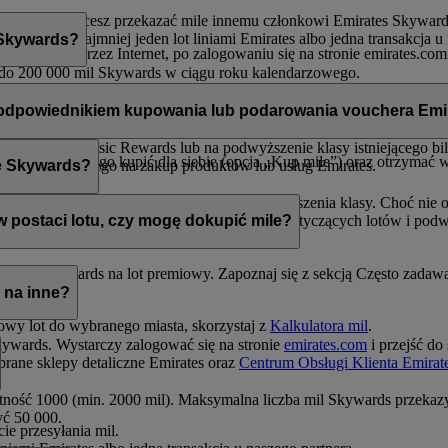
nagrodę albo chcesz przekazać mile innemu członkowi Emirates Skywards 
widnieć co najmniej jeden lot liniami Emirates albo jedna transakcja u
 Skywards?
ożliwe tylko przez Internet, po zalogowaniu się na stronie emirates.com
do 200 000 mil Skywards w ciągu roku kalendarzowego.
 100 000 mil Skywards w ciągu roku kalendarzowego.
owić wielokrotność 1000. Minimalny wartość to 2000 mil.
y zakupić lub podarować co najmniej 2000 mil Skywards w cenie 30 U
 odpowiednikiem kupowania lub podarowania vouchera Emi
ku kalendarzowego kupić dla siebie (opcja „Kup mile”) oraz otrzymać
na loty Classic Rewards lub na podwyższenie klasy istniejącego bilet
 kalendarzowego kupić dla siebie (opcja „Kup mile”) oraz otrzymać w
era gotówkowego na zakup produktów lub usług Emirates.
e Skywards?
ymienić na loty Classic Rewards oraz Podwyższenia klasy. Choć nie
ia wymogów związanych z milami Skywards, dotyczących lotów i pod
w postaci lotu, czy mogę dokupić mile?
nim mil Skywards na lot premiowy. Zapoznaj się z sekcją Często zadaw
s
.
 na inne?
iowy lot do wybranego miasta, skorzystaj z
Kalkulatora mil
.
kywards. Wystarczy zalogować się na stronie
emirates.com
i przejść do
ybrane sklepy detaliczne Emirates oraz
Centrum Obsługi Klienta Emirat
ność 1000 (min. 2000 mil). Maksymalna liczba mil Skywards przekaz
ć 50 000.
e przesyłania mil.