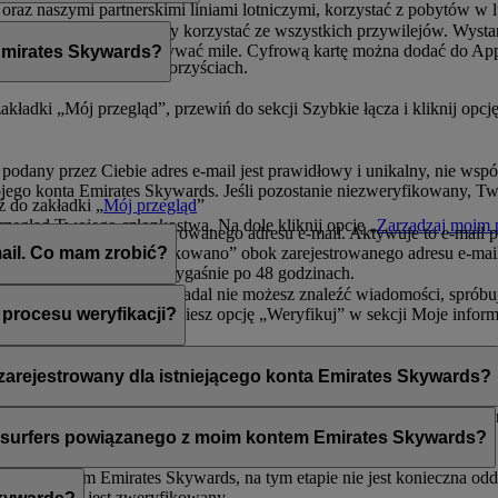
 oraz naszymi partnerskimi liniami lotniczymi, korzystać z pobytów w
 tylko.
arty członkowskiej, aby korzystać ze wszystkich przywilejów. Wystar
l gromadzić i wykorzystywać mile. Cyfrową kartę można dodać do Appl
Emirates Skywards?
ferowanych przez niego korzyściach.
zakładki „Mój przegląd”, przewiń do sekcji Szybkie łącza i kliknij opc
 podany przez Ciebie adres e-mail jest prawidłowy i unikalny, nie w
ojego konta Emirates Skywards. Jeśli pozostanie niezweryfikowany, 
 do zakładki „
Mój przegląd
”
przegląd Twojego członkostwa. Na dole kliknij opcję „
Zarządzaj moim 
„Weryfikuj” obok zarejestrowanego adresu e-mail. Aktywuje to e-mail 
zportu.
jdziesz oznaczenie „Zweryfikowano” obok zarejestrowanego adresu e-m
ail. Co mam zrobić?
wem wiadomości e-mail wygaśnie po 48 godzinach.
łędnie filtrowane. Jeśli nadal nie możesz znaleźć wiadomości, spróbu
aplikacji Emirates. Znajdziesz opcję „Weryfikuj” w sekcji Moje info
procesu weryfikacji?
Skywards.
wym górnym rogu ekranu.
awet po zweryfikowaniu obecnego adresu. Po wprowadzeniu tej zmiany
je dane osobowe.
ż zarejestrowany dla istniejącego konta Emirates Skywards?
arzalny adres e-mail. Jeśli Twój adres e-mail jest współdzielony z 
ryfikację.
Skontaktuj się z nami
, aby uzyskać pomoc.
kysurfers powiązanego z moim kontem Emirates Skywards?
woim kontem Emirates Skywards, na tym etapie nie jest konieczna oddz
es Skywards jest zweryfikowany.