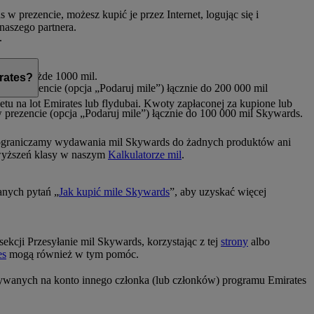
w prezencie, możesz kupić je przez Internet, logując się i
 naszego partnera.
.
SD za każde 1000 mil.
rates?
 w prezencie (opcja „Podaruj mile”) łącznie do 200 000 mil
u na lot Emirates lub flydubai. Kwoty zapłaconej za kupione lub
 prezencie (opcja „Podaruj mile”) łącznie do 100 000 mil Skywards.
 ograniczamy wydawania mil Skywards do żadnych produktów ani
wyższeń klasy w naszym
Kalkulatorze mil
.
anych pytań „
Jak kupić mile Skywards
”, aby uzyskać więcej
 sekcji Przesyłanie mil Skywards, korzystając z tej
strony
albo
es
mogą również w tym pomóc.
ywanych na konto innego członka (lub członków) programu Emirates