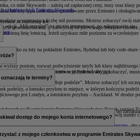
ika, co mile Skywards – zależą od zapłaconej ceny, trasy oraz klasy
ch członkowskich Emirates Skywards
.
ydubai lub loty typu code-share sprzedawane przez Emirates i obsługiw
adzisz wystarczającą liczbę mil poziomu. Możesz zobaczyć swój status
rzymasz za najbliższy lot.
 sekcji „Mój przegląd” na stronie internetowej, po zalogowaniu się.
cia gromadzenia mil, tj. zazwyczaj od pierwszego lotu jako członek 
wards
.
ez inną linię lotniczą. Jeżeli uzyskasz mile poziomu za wcześniejsze l
?
ują tylko za loty na pokładzie Emirates, flydubai lub loty code-share
dróże?
na wyższy poziom, rozważ podwyższenie taryfy lub klasy najbliższego
zapewnia 20% więcej mil poziomu w okresie subskrypcji.
loty z Emirates. Jeśli masz rezerwację flydubai, aby ją zobaczyć, musi
 oznaczają te terminy?
 także widoczne w sekcji „Moje podróże”. Możesz zobaczyć ich szczegó
ek podróży, a lotnisko przylotu to miejsce, w którym kończysz podróż
ściowego jest Londyn, a lotniskiem przylotu – Auckland. W drodze po
ę od danych na Twoim koncie Emirates Skywards (np. Tomek zamiast T
tórą członek programu Emirates Skywards może nominować do zarządza
owiązany z rezerwacją. Aby dokonać aktualizacji, dodaj swój numer c
skiwał dostęp do mojego konta internetowego?
ajbliższych lotów, zadzwoń do
Centrum Obsługi Klienta Emirates
, aby
zawartych,
 konta internetowego, chyba że udostępnisz mu dane logowania.
rzystać z mojego członkostwa w programie Emirates Skyw
ramie Emirates Skywards.