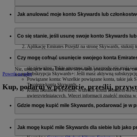
flydubai będzie mieć dostęp do Twojego imienia i nazwiska o
prywatności flydubai
.
Jak anulować moje konto Skywards lub członkost
Możesz usunąć swoje konto Emirates Skywards lub zakończyć
Co się stanie, jeśli usunę swoje konto Skywards l
Stronę internetową Emirates: Zaloguj się, przejdź do swoj
Aplikację Emirates Przejdź na stronę Skywards, stuknij 
Czat na żywo
: Porozmawiaj z naszym zespołem, który ch
Jeśli postanowisz usunąć swoje konto Skywards lub zakończyć
Czy mogę cofnąć usunięcie swojego konta Emirat
Niewykorzystane mile Skywards i nagrody: Wszystkie Two
się nieważne. Takie utracone mile i nagrody nie mają war
Nie, usunięcie konta Emirates Skywards jest ostateczne i nie 
Subskrypcja Skywards+: Jeśli masz aktywną subskrypcj
Powrót na górę
usunięte.
Powiązane konta: Wszelkie powiązane konta, takie jak 
Twojego konta Skywards.
Kup, podaruj w prezencie, prześlij, przyw
Konta Business Rewards: wszelkie konta Business Rewa
uwierzytelniających. Więcej informacji znaleźć można w
Gdzie mogę kupić mile Skywards, podarować je w pr
Mile Skywards można zakupić, podarować i przesłać poprzez:
Jak mogę kupić mile Skywards dla siebie lub jako p
zalogowanie się na stronie emirates.com;