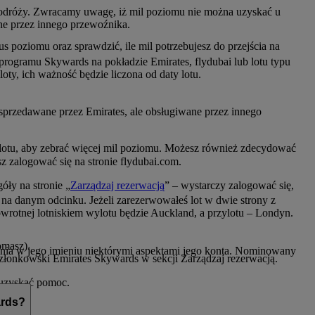
 podróży. Zwracamy uwagę, iż mil poziomu nie można uzyskać u
ane przez innego przewoźnika.
 poziomu oraz sprawdzić, ile mil potrzebujesz do przejścia na
programu Skywards na pokładzie Emirates, flydubai lub lotu typu
oty, ich ważność będzie liczona od daty lotu.
 sprzedawane przez Emirates, ale obsługiwane przez innego
 lotu, aby zebrać więcej mil poziomu. Możesz również zdecydować
sz zalogować się na stronie flydubai.com.
ły na stronie „
Zarządzaj rezerwacją
” – wystarczy zalogować się,
 na danym odcinku. Jeżeli zarezerwowałeś lot w dwie strony z
wrotnej lotniskiem wylotu będzie Auckland, a przylotu – Londyn.
omasz).
nia w jego imieniu niektórymi aspektami jego konta. Nominowany
złonkowski Emirates Skywards w sekcji Zarządzaj rezerwacją.
 uzyskać pomoc.
ards?