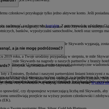
Skywards?
emu członkowi przysługuje tylko jedno aktywne konto. Jeśli posiadasz
ależy zachować, zachęcamy do
kontaktu
. Z przyjemnością udzielimy Ci
ds zarabiają na nagrody. Możesz zyskać mile Skywards za każdym razem
 lotniczych, banków, wypożyczalni samochodów, hoteli oraz szeregu ma
ania. W roku kalendarzowym, w którym mile Skywards wygasają, zosta
gasnąć, a ja nie mogę podróżować?
 2019 roku, a Twoje urodziny przypadają w sierpniu, te mile Skywar
ymienić mile Skywards na nagrody u naszych partnerów z branży hotel
ciągu najbliższych 12 miesięcy, możesz ustawić automatyczne wiadomoś
pełni wykorzystać zgromadzone mile Skywards.
wards?
 loty z Emirates, flydubai i naszymi partnerskimi liniami lotniczymi 
ągu najbliższych 3 miesięcy, możesz zapłacić za przedłużenie ich ważno
żesz wydać mile Skywards na loty obsługiwane przez Emirates, flyduba
 w okresie ostatnich sześciu miesięcy, możliwe jest ich odpłatne przy
 mają utracić ważność w ciągu najbliższych 3 miesięcy, lub przywróc
 styl życia. Aby dowiedzieć się więcej, odwiedź naszą stronę
Wymień mi
ko sprawdzić, czy dysponujesz wystarczającą liczbą mil Skywards, ab
iomu umożliwiają przejście na wyższy poziom członkowski i zdobywasz
s (EK).
uje o Twoim poziomie: Blue, Silver, Gold lub Platinum.