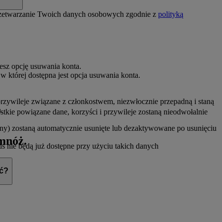
 przetwarzanie Twoich danych osobowych zgodnie z
polityką
iesz opcję usuwania konta.
w której dostępna jest opcja usuwania konta.
rzywileje związane z członkostwem, niezwłocznie przepadną i staną
.
stkie powiązane dane, korzyści i przywileje zostaną nieodwołalnie
iny) zostaną automatycznie usunięte lub dezaktywowane po usunięciu
omnóż.
nie będą już dostępne przy użyciu takich danych
ić?