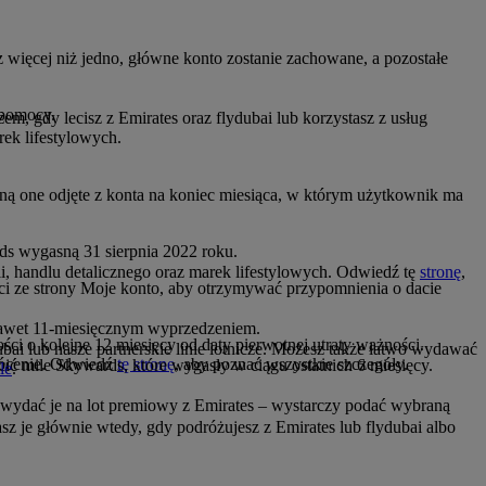
 więcej niż jedno, główne konto zostanie zachowane, a pozostałe
 pomocy.
, gdy lecisz z Emirates oraz flydubai lub korzystasz z usług
rek lifestylowych.
ną one odjęte z konta na koniec miesiąca, w którym użytkownik ma
ds wygasną 31 sierpnia 2022 roku.
i, handlu detalicznego oraz marek lifestylowych. Odwiedź tę
stronę
,
ci ze strony Moje konto, aby otrzymywać przypomnienia o dacie
z nawet 11-miesięcznym wyprzedzeniem.
ści o kolejne 12 miesięcy od daty pierwotnej utraty ważności.
i lub nasze partnerskie linie lotnicze. Możesz także łatwo wydawać
wrócenie. Odwiedź
tę stronę
, aby poznać wszystkie szczegóły.
ić mile Skywards, które wygasły w ciągu ostatnich 6 miesięcy.
le
.
y wydać je na lot premiowy z Emirates – wystarczy podać wybraną
 je głównie wtedy, gdy podróżujesz z Emirates lub flydubai albo