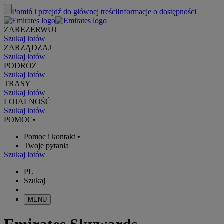
Pomiń i przejdź do głównej treści
Informacje o dostępności
ZAREZERWUJ
Szukaj lotów
ZARZĄDZAJ
Szukaj lotów
PODRÓŻ
Szukaj lotów
TRASY
Szukaj lotów
LOJALNOŚĆ
Szukaj lotów
POMOC
•
Pomoc i kontakt
•
Twoje pytania
Szukaj lotów
PL
Szukaj
MENU