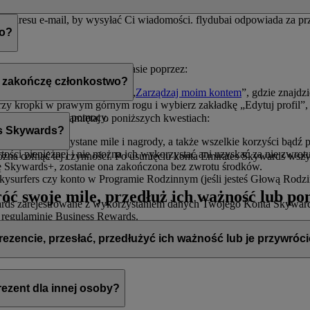
raz adresu e-mail, by wysyłać Ci wiadomości. flydubai odpowiada za
wo?
 członkostwo w dowolnym czasie poprzez:
ub zakończę członkostwo?
ego profilu i kliknij zakładkę „
Zarządzaj moim kontem
”, gdzie znajdz
trzy kropki w prawym górnym rogu i wybierz zakładkę „Edytuj profil”, 
ętnie udzieli Ci pomocy.
 członkostwo, pamiętaj o poniższych kwestiach:
es Skywards?
je niewykorzystane mile i nagrody, a także wszelkie korzyści bądź p
tości pieniężnej i nie można ich wykorzystać ani uzyskać za nie zwrotu
można cofnąć tej czynności. Po usunięciu konta Emirates Skywards wszy
ę Skywards+, zostanie ona zakończona bez zwrotu środków.
Skysurfers czy konto w Programie Rodzinnym (jeśli jesteś Głową Rodz
róć swoje mile, przedłuż ich ważność lub p
rds zarejestrowane z wykorzystaniem danych Twojego Konta Skywards 
 regulaminie Business Rewards.
ezencie, przesłać, przedłużyć ich ważność lub je przywróc
rezent dla innej osoby?