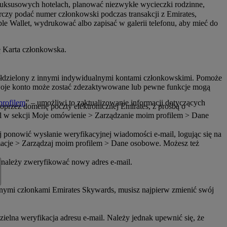
 luksusowych hotelach, planować niezwykłe wycieczki rodzinne,
czy podać numer członkowski podczas transakcji z Emirates,
e Wallet, wydrukować albo zapisać w galerii telefonu, aby mieć do
ję Karta członkowska.
spółdzielony z innymi indywidualnymi kontami członkowskimi. Pomoże
Twoje konto może zostać zdezaktywowane lub pewne funkcje mogą
profilem
” – umożliwi to zaktualizowanie informacji dotyczących
poprzez domenę poczty elektronicznej Emirates, z prośbą o
ail w sekcji Moje omówienie > Zarządzanie moim profilem > Dane
j ponowić wysłanie weryfikacyjnej wiadomości e-mail, logując się na
rmacje > Zarządzaj moim profilem > Dane osobowe. Możesz też
 należy zweryfikować nowy adres e-mail.
innymi członkami Emirates Skywards, musisz najpierw zmienić swój
ielna weryfikacja adresu e-mail. Należy jednak upewnić się, że