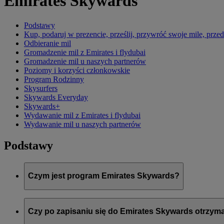
Emirates Skywards
Podstawy
Kup, podaruj w prezencie, prześlij, przywróć swoje mile, prz
Odbieranie mil
Gromadzenie mil z Emirates i flydubai
Gromadzenie mil u naszych partnerów
Poziomy i korzyści członkowskie
Program Rodzinny
Skysurfers
Skywards Everyday
Skywards+
Wydawanie mil z Emirates i flydubai
Wydawanie mil u naszych partnerów
Podstawy
Czym jest program Emirates Skywards?
Emirates Skywards to nagradzany program lojalnościowy linii Em
Czy po zapisaniu się do Emirates Skywards otrzy
Oferuje członkom szereg korzyści i atrakcji, które zostały opr