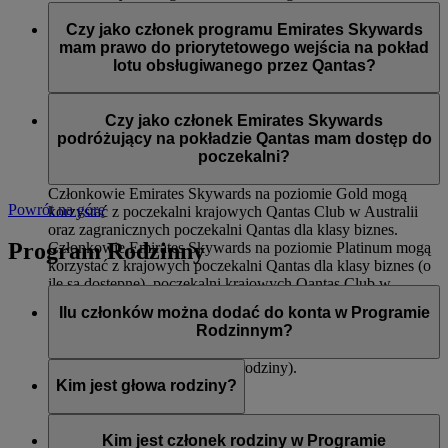
Dostępu do międzynarodowych poczekalni Qantas dla
Członkowie Emirates Skywards na poziomie Silver podczas
klasy biznes oraz krajowych poczekalni Qantas Club
lotów obsługiwanych przez Qantas mają dostęp do:
Czy jako członek programu Emirates Skywards
Pierwszeństwa wejścia na pokład
mam prawo do priorytetowego wejścia na pokład
Odprawy dla klasy ekonomicznej Premium (o ile jest
Priorytetowego dostarczenia bagażu
lotu obsługiwanego przez Qantas?
dostępna)
12 kg dodatkowego limitu bagażu (na trasach, na
Tak, do priorytetowego wejścia na pokład zostaną wezwani
których obowiązuje zasada wagi)
członkowie Emirates Skywards na poziomach Platinum i
Czy jako członek Emirates Skywards
Gold.
podróżujący na pokładzie Qantas mam dostęp do
poczekalni?
Członkowie Emirates Skywards na poziomie Gold mogą
Powrót na górę
korzystać z poczekalni krajowych Qantas Club w Australii
oraz zagranicznych poczekalni Qantas dla klasy biznes.
Program Rodzinny
Członkowie Emirates Skywards na poziomie Platinum mogą
korzystać z krajowych poczekalni Qantas dla klasy biznes (o
ile są dostępne), poczekalni krajowych Qantas Club w
Australii oraz zagranicznych poczekalni Qantas dla klasy
Ilu członków można dodać do konta w Programie
biznes.
Rodzinnym?
Ośmiu (włączając w to głowę rodziny).
Kim jest głowa rodziny?
Głowa rodziny to osoba odpowiedzialna za utworzenie konta
w Programie Rodzinnym, dodawanie i usuwanie członków,
Kim jest członek rodziny w Programie