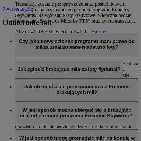
Transakcja zostanie przeprowadzona za pośrednictwem
Powrót na górę
Points.com, autoryzowanego partnera programu Emirates
Skywards. Na wyciągu karty kredytowej widoczna będzie
Odbieranie mil
informacja „Skywards Miles by PTS” oraz kwota transakcji.
Aby dowiedzieć się więcej, odwiedź tę
stronę
.
Czy jako nowy członek programu mam prawo do
mil za zrealizowane niedawno loty?
Tak, nowi członkowie mogą wnioskować o przyznanie mil za
loty liniami Emirates, flydubai oraz Qantas, które miały
Jak zgłosić brakujące mile za loty flydubai?
miejsce do dwóch miesięcy przed rejestracją w programie
Emirates Skywards.
Jeśli brakuje Ci mil za lot flydubai, zaloguj się i prześlij
wniosek na stronie flydubai.com.
Jak ubiegać się o przyznanie przez Emirates
Jednak każda inna transakcja, np. loty z innymi liniami
brakujących mil?
partnerskimi lub zakupy usług i produktów u partnerów
zrealizowane przed rejestracją nie będą uprawniać do
Jeśli brakuje Ci mil za lot Emirates, zaloguj się i prześlij
przyznania lub pomnożenia mil.
wniosek online
. Mile można uzyskać tylko za kwalifikujące
W jaki sposób można ubiegać się o brakujące
się loty odbyte w ciągu sześciu miesięcy od daty podróży. Od
mile od partnera programu Emirates Skywards?
razu przyznamy brakujące mile na Twoje konto (o ile imię i
nazwisko na bilecie będzie zgadzało się z danymi w Twoim
Można przesłać wniosek o przyznanie mil, jeśli konto nie
profilu Emirates Skywards).
zostało zasilone w ciągu trzech tygodni od daty transakcji.
W jaki sposób mogę gromadzić mile na koncie w