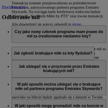
Transakcja zostanie przeprowadzona za pośrednictwem
Powrót na górę
Points.com, autoryzowanego partnera programu Emirates
Skywards. Na wyciągu karty kredytowej widoczna będzie
Odbieranie mil
informacja „Skywards Miles by PTS” oraz kwota transakcji.
Aby dowiedzieć się więcej, odwiedź tę
stronę
.
Czy jako nowy członek programu mam prawo do
mil za zrealizowane niedawno loty?
Tak, nowi członkowie mogą wnioskować o przyznanie mil za
loty liniami Emirates, flydubai oraz Qantas, które miały
Jak zgłosić brakujące mile za loty flydubai?
miejsce do dwóch miesięcy przed rejestracją w programie
Emirates Skywards.
Jeśli brakuje Ci mil za lot flydubai, zaloguj się i prześlij
wniosek na stronie flydubai.com.
Jak ubiegać się o przyznanie przez Emirates
Jednak każda inna transakcja, np. loty z innymi liniami
brakujących mil?
partnerskimi lub zakupy usług i produktów u partnerów
zrealizowane przed rejestracją nie będą uprawniać do
Jeśli brakuje Ci mil za lot Emirates, zaloguj się i prześlij
przyznania lub pomnożenia mil.
wniosek online
. Mile można uzyskać tylko za kwalifikujące
W jaki sposób można ubiegać się o brakujące
się loty odbyte w ciągu sześciu miesięcy od daty podróży. Od
mile od partnera programu Emirates Skywards?
razu przyznamy brakujące mile na Twoje konto (o ile imię i
nazwisko na bilecie będzie zgadzało się z danymi w Twoim
Można przesłać wniosek o przyznanie mil, jeśli konto nie
profilu Emirates Skywards).
zostało zasilone w ciągu trzech tygodni od daty transakcji.
W jaki sposób mogę gromadzić mile na koncie w