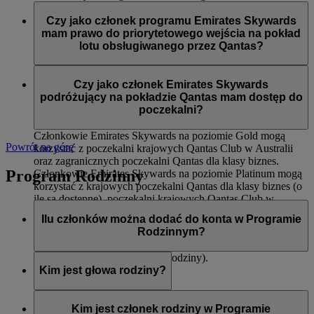
Dostępu do międzynarodowych poczekalni Qantas dla
Członkowie Emirates Skywards na poziomie Silver podczas
klasy biznes oraz krajowych poczekalni Qantas Club
lotów obsługiwanych przez Qantas mają dostęp do:
Czy jako członek programu Emirates Skywards
Pierwszeństwa wejścia na pokład
mam prawo do priorytetowego wejścia na pokład
Odprawy dla klasy ekonomicznej Premium (o ile jest
Priorytetowego dostarczenia bagażu
lotu obsługiwanego przez Qantas?
dostępna)
12 kg dodatkowego limitu bagażu (na trasach, na
Tak, do priorytetowego wejścia na pokład zostaną wezwani
których obowiązuje zasada wagi)
członkowie Emirates Skywards na poziomach Platinum i
Czy jako członek Emirates Skywards
Gold.
podróżujący na pokładzie Qantas mam dostęp do
poczekalni?
Członkowie Emirates Skywards na poziomie Gold mogą
Powrót na górę
korzystać z poczekalni krajowych Qantas Club w Australii
oraz zagranicznych poczekalni Qantas dla klasy biznes.
Program Rodzinny
Członkowie Emirates Skywards na poziomie Platinum mogą
korzystać z krajowych poczekalni Qantas dla klasy biznes (o
ile są dostępne), poczekalni krajowych Qantas Club w
Australii oraz zagranicznych poczekalni Qantas dla klasy
Ilu członków można dodać do konta w Programie
biznes.
Rodzinnym?
Ośmiu (włączając w to głowę rodziny).
Kim jest głowa rodziny?
Głowa rodziny to osoba odpowiedzialna za utworzenie konta
w Programie Rodzinnym, dodawanie i usuwanie członków,
Kim jest członek rodziny w Programie