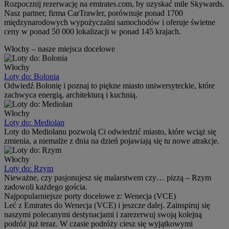
Rozpocznij rezerwację na emirates.com, by uzyskać mile Skywards.
Nasz partner, firma CarTrawler, porównuje ponad 1700
międzynarodowych wypożyczalni samochodów i oferuje świetne
ceny w ponad 50 000 lokalizacji w ponad 145 krajach.
Włochy – nasze miejsca docelowe
Włochy
Loty do: Bolonia
Odwiedź Bolonię i poznaj to piękne miasto uniwersyteckie, które
zachwyca energią, architekturą i kuchnią.
Włochy
Loty do: Mediolan
Loty do Mediolanu pozwolą Ci odwiedzić miasto, które wciąż się
zmienia, a niemalże z dnia na dzień pojawiają się tu nowe atrakcje.
Włochy
Loty do: Rzym
Nieważne, czy pasjonujesz się malarstwem czy… pizzą – Rzym
zadowoli każdego gościa.
Najpopularniejsze porty docelowe z: Wenecja (VCE)
Leć z Emirates do Wenecja (VCE) i jeszcze dalej. Zainspiruj się
naszymi polecanymi destynacjami i zarezerwuj swoją kolejną
podróż już teraz. W czasie podróży ciesz się wyjątkowymi