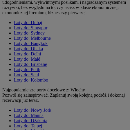
udogodnieniami, wykwintnymi posiłkami i nagradzanym systemem
rozrywki, bez względu na to, czy lecisz w klasie ekonomicznej,
ekonomicznej Premium, biznes czy pierwszej.
Loty do: Dubaj
Loty do: Singapur
Loty do: Sydney
Loty do: Melbourne
Loty do: Bangkok
Loty do: Dhaka
Loty do: Delhi
Loty do: Malé
Loty do: Brisbane
Loty do: Perth
Loty do: Seul
Loty do: Kolombo
Najpopularniejsze porty docelowe z: Włochy
Pozwól się zainspirować. Zaplanuj swoją kolejną podróż i dokonaj
rezerwacji już teraz.
Loty do: Nowy Jork
Loty do: Manila
Loty do: Dżakarta
Loty do: Tajpej