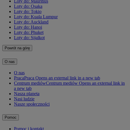
Loty do: Mauritius
Loty do: Osaka
Loty do: Tokio
Loty do: Kuala Lumpur
Loty do: Auckland
Loty do: Hanoi
Loty do: Phuket
Loty do: Sijalkot
Powrót na górę
O nas
O nas
Praca
Praca Opens an external link in a new tab
Centrum mediów
Centrum mediów Opens an external link in
a new tab
Nasza planeta
Nasi ludzie
Nasze społeczności
Pomoc
Pomoc i kontakt