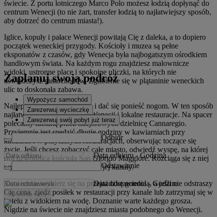
świecie. Z portu lotniczego Marco Polo możesz łodzią dopłynąć do
centrum Wenecji (to nie żart, transfer łodzią to najłatwiejszy sposób,
aby dotrzeć do centrum miasta!).
Iglice, kopuły i pałace Wenecji powitają Cię z daleka, a to dopiero
początek weneckiej przygody. Kościoły i muzea są pełne
eksponatów z czasów, gdy Wenecja była najbogatszym ośrodkiem
handlowym świata. Na każdym rogu znajdziesz malownicze
widoki, ustronne place i spokojne uliczki, na których nie
Zaplanuj swoją podróż
uświadczysz samochodów. Zgubienie się w plątaninie weneckich
ulic to doskonała zabawa.
Wypożycz samochód
Najlepiej zapomnieć o mapie i dać się ponieść nogom. W ten sposób
Zarezerwuj wycieczkę
najłatwiej odkryjesz sekrety Wenecji i lokalne restauracje. Na spacer
Zarezerwuj swój pobyt już teraz
polecamy lubianą przez miejscowych dzielnicę Cannaregio.
Przyjemnie jest spędzić długie godziny w kawiarniach przy
Odbiór
kanałach i w przytulnych restauracjach, obserwując toczące się
życie. Jeśli chcesz zobaczyć całe miasto, odwiedź wyspę, na której
Data odbioru
-
Godzina
stoi dzwonnica kościoła San Giorgio Maggiore. Rozciąga się z niej
Odstawienie
wyjątkowy widok na Wenecję i jej kanały.
Data odstawienia
-
Godzina
Koniecznie wybierz się na przejażdżkę gondolą, a jeśli nie odstraszy
Cię cena, zjedz posiłek w restauracji przy kanale lub zatrzymaj się w
Sprawdź ceny
hotelu z widokiem na wodę. Doznanie warte każdego grosza.
Nigdzie na świecie nie znajdziesz miasta podobnego do Wenecji.