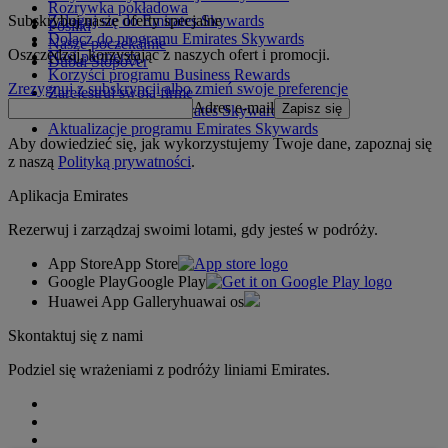
Rozrywka pokładowa
Subskrybuj nasze oferty specjalne
Zaloguj się do Emirates Skywards
Posiłki
Dołącz do programu Emirates Skywards
Nasze poczekalnie
Oszczędzaj, korzystając z naszych ofert i promocji.
Nasi partnerzy
Dubai Stopover
Korzyści programu Business Rewards
Zrezygnuj z subskrypcji albo zmień swoje preferencje
Zarejestruj swoją firmę
Adres e-mail
Zapisz się
Zasady programu Emirates Skywards
Aktualizacje programu Emirates Skywards
Aby dowiedzieć się, jak wykorzystujemy Twoje dane, zapoznaj się
z naszą
Polityką prywatności
.
Aplikacja Emirates
Rezerwuj i zarządzaj swoimi lotami, gdy jesteś w podróży.
App Store
App Store
Google Play
Google Play
Huawei App Gallery
huawai os
Skontaktuj się z nami
Podziel się wrażeniami z podróży liniami Emirates.