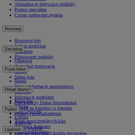
Aktualizacje dotyczące podróży
Pomoc specjalna
Często zadawane pytania
Rezerwuj
Rezerwuj loty
Usługi podróżne
Zarządzaj
Transport
Planowanie podróży
Odprawa
Zarządzaj rezerwacją
Przed lotem
Szofer
Status lotu
Bagaż
Wizy i informacje paszportowe
Dokąd latamy?
Zdrowie
Informacje podróżne
Mapa tras
Port lotniczy Dubai International
Afryka
Dojazd na lotnisko i z lotniska
Podróż
Azja i Pacyfik
Zasady i powiadomienia
Europa
Atuty poszczególnych klas
Ameryki
Zakupy z Emirates
Bliski Wschód
Lojalność
Oferta pokładowa
Loty do wszystkich krajów/terytoriów