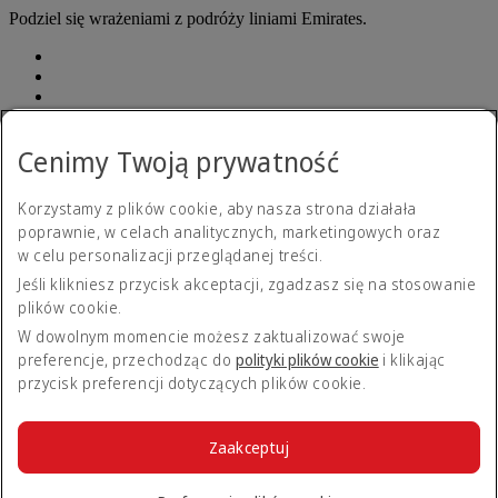
Podziel się wrażeniami z podróży liniami Emirates.
Cenimy Twoją prywatność
Korzystamy z plików cookie, aby nasza strona działała
Oświadczenia o ułatwieniach dostępu
poprawnie, w celach analitycznych, marketingowych oraz
Skontaktuj się z nami
Polityka prywatności
w celu personalizacji przeglądanej treści.
Regulamin
Jeśli klikniesz przycisk akceptacji, zgadzasz się na stosowanie
Polityka plików cookie
plików cookie.
Cyberbezpieczeństwo
Oświadczenie dotyczące przejrzystości w odniesieniu do
W dowolnym momencie możesz zaktualizować swoje
ustawy Modern Slavery Act
preferencje, przechodząc do
polityki plików cookie
i klikając
Mapa strony
przycisk preferencji dotyczących plików cookie.
Strategia podatkowa 2022
Strategia podatkowa 2022 Opens
an external link in a new tab
Strategia podatkowa 2023
Strategia podatkowa 2023 Opens
Zaakceptuj
an external link in a new tab
© 2026 Grupa Emirates. Wszystkie prawa zastrzeżone.