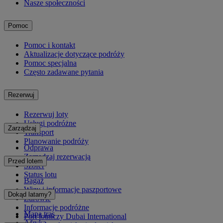
Nasze społeczności
Pomoc
Pomoc i kontakt
Aktualizacje dotyczące podróży
Pomoc specjalna
Często zadawane pytania
Rezerwuj
Rezerwuj loty
Usługi podróżne
Zarządzaj
Transport
Planowanie podróży
Odprawa
Zarządzaj rezerwacją
Przed lotem
Szofer
Status lotu
Bagaż
Wizy i informacje paszportowe
Dokąd latamy?
Zdrowie
Informacje podróżne
Mapa tras
Port lotniczy Dubai International
Afryka