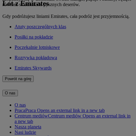
Lot z Emirates
również składnikami pysznych deserów.
Gdy podróżujesz liniami Emirates, cała podróż jest przyjemnością.
Atuty poszczególnych klas
Posiłki na pokładzie
Poczekalnie lotniskowe
Rozrywka pokładowa
Emirates Skywards
Powrót na górę
O nas
O nas
Praca
Praca Opens an external link in a new tab
Centrum mediów
Centrum mediów Opens an external link in
a new tab
Nasza planeta
Nasi ludzie