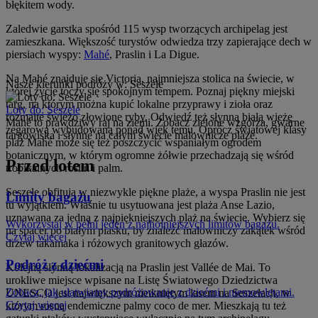
błękitem wody.
Zaledwie garstka spośród 115 wysp tworzących archipelag jest
zamieszkana. Większość turystów odwiedza trzy zapierające dech w
piersiach wyspy:
Mahé
, Praslin i La Digue.
Na Mahé znajduje się Victoria, najmniejsza stolica na świecie, w
Nasze kierunki podróży w: Seszele
której życie toczy się spokojnym tempem. Poznaj piękny miejski
targ, na którym można kupić lokalne przyprawy i zioła oraz
Loty do: Seszele
rozmaite świeżo złowione ryby. Odwiedź też słynną białą wieżę
Mahé to prawdziwy raj na ziemi. Zobacz zielone wzgórza, gwarne
zegarową wybudowaną ponad wiek temu. Oprócz światowej klasy
targowiska i słynne na całym świecie malownicze plaże.
plaż Mahé może się też poszczycić wspaniałym ogrodem
botanicznym, w którym ogromne żółwie przechadzają się wśród
Przed lotem
tropikalnych roślin i palm.
Seszele obfitują w niezwykle piękne plaże, a wyspa Praslin nie jest
Limity bagażu
tu wyjątkiem. Właśnie tu usytuowana jest plaża Anse Lazio,
uznawana za jedną z najpiękniejszych plaż na świecie. Wybierz się
Wykorzystaj w pełni jeden z najhojniejszych limitów bagażu.
na spacer po białym piasku, by znaleźć malowniczy zakątek wśród
Czytaj więcej
drzew takamaka i różowych granitowych głazów.
Podróż z dziećmi
Kolejną słynną lokalizacją na Praslin jest Vallée de Mai. To
urokliwe miejsce wpisane na Listę Światowego Dziedzictwa
Zobacz, jak ułatwiamy podróżowanie z dziećmi i niemowlętami.
UNESCO jest największym nietkniętym lasem na Seszelach, w
Czytaj więcej
którym rosną endemiczne palmy coco de mer. Mieszkają tu też