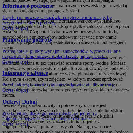
gatunki ptaków występujące wyłącznie na tym archipelagu.
Informacje podróżne
Posłuchaj urokliwego śpiewu namorzynka seszelskiego i rozglądaj
się za niezwykłą czarną papugą z Seszeli.
Uzyskaj najnowsze wskazówki i użyteczne informacje, by
Z kolei La Digue to uosobienie zrelaksowanego wyspiarskiego
przygotować się do podróży.
życia. Rustykalne budynki, spokojne płytkie zatoczki i słynna plaża
Czytaj więcej
Anse Source D'Argent. Liczba rowerów przewyższa tu liczbę
samochodów, punktem obowiązkowym jest więc przyjemnie
Planowanie podróży
powolna przejażdżka po spektakularnych ścieżkach nad brzegiem
oceanu.
Poznaj hotele, punkty wynajmu samochodów, wycieczki i inne
aktywności, które możesz dodać do kolejnej wycieczki.
Turkusowe wody otaczające Seszele są domem licznych wodnych
Czytaj więcej
stworzeń. Można tu też uprawiać rozmaite sporty wodne. Możesz
popływać w przezroczystym kajaku lub zanurkować, by podziwiać
Informacje wizowe
papugoryby, orlenie i ośmiornice wśród pierwotnej rafy koralowej.
Kolejnym ekscytującym zajęciem, w którym możesz spróbować
swych sił, jest łowienie ryb na głębokim morzu. Wybierz się na
Przed podróżą sprawdź, czy masz odpowiednie dokumenty.
przejażdżkę motorówką i wróć z przepysznym posiłkiem z owoców
Czytaj więcej
morza.
Odkryj Dubaj
Seszele słyną z niesamowitych potraw z ryb, co nie jest
zaskakujące, zważywszy na ich położenie na Oceanie Indyjskim.
Przekonaj się, dlaczego nasze miasto jest jednym z
Pwason griye, przepyszne grillowane danie rybne z kuchni
najpopularniejszych w siatce połączeń Emirates.
kreolskiej, serwowane jest z sosem chilli. To jedna z
Czytaj więcej
najpopularniejszych potraw na wyspie. Na targu warto też
zaopatrzyć się w doskonałe świeże mango, papaje i banany, będące