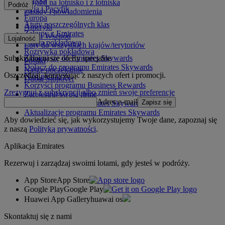
Dojazd na lotnisko i z lotniska
Podróż
Azja i Pacyfik
Zasady i powiadomienia
Europa
Atuty poszczególnych klas
Ameryki
Zakupy z Emirates
Bliski Wschód
Lojalność
Oferta pokładowa
Loty do wszystkich krajów/terytoriów
Rozrywka pokładowa
Subskrybuj nasze oferty specjalne
Zaloguj się do Emirates Skywards
Posiłki
Dołącz do programu Emirates Skywards
Nasze poczekalnie
Oszczędzaj, korzystając z naszych ofert i promocji.
Nasi partnerzy
Dubai Stopover
Korzyści programu Business Rewards
Zrezygnuj z subskrypcji albo zmień swoje preferencje
Zarejestruj swoją firmę
Adres e-mail
Zapisz się
Zasady programu Emirates Skywards
Aktualizacje programu Emirates Skywards
Aby dowiedzieć się, jak wykorzystujemy Twoje dane, zapoznaj się
z naszą
Polityką prywatności
.
Aplikacja Emirates
Rezerwuj i zarządzaj swoimi lotami, gdy jesteś w podróży.
App Store
App Store
Google Play
Google Play
Huawei App Gallery
huawai os
Skontaktuj się z nami