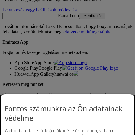
Leiratkozás vagy beállítások módosítása
E-mail cím
Feliratkozás
További információkért azzal kapcsolatban, hogy hogyan használjuk
fel adatait, kérjük, tekintse meg
adatvédelmi irányelvünket
.
Emirates App
Foglaljon és kezelje foglalásait menetközben.
App Store
App Store
Google Play
Google Play
Huawei App Gallery
huawai os
Keressen meg minket
Ossza meg másokkal az Emiratesnél szerzett élményeit.
Fontos számunkra az Ön adatainak
védelme
Weboldalunk megfelelő működése érdekében, valamint