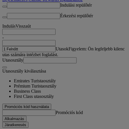
Indulási repülőtér
Érkezési repülőtér
Indulás
Visszaút
-
Utasok
Figyelem: Ön legfeljebb kilenc
utas számára intézhet foglalást.
Utasosztály
Utasosztály kiválasztása
Emirates Turistaosztály
Prémium Turistaosztály
Business Class
First Class utasosztály
Promóciós kód használata
Promóciós kód
Alkalmazás
Járatkeresés