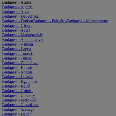
Budapest - Afrika
Budapest - Algéria
Budapest - Algír
Budapest - Dél-Afrika
Budapest - Durban
Budapest - Fokváros
Budapest - Johannesburg
Budapest - Ghána
Budapest - Accra
Budapest - Madagaszkár
Budapest - Antananarivo
Budapest - Nigéria
Budapest - Lagos
Budapest - Tunézia
Budapest - Tunisz
Budapest - Zimbabwe
Budapest - Harare
Budapest - Angola
Budapest - Luanda
Budapest - Egyiptom
Budapest - Kairó
Budapest - Guinea
Budapest - Conakry
Budapest - Marokkó
Budapest - Casablanca
Budapest - Szenegál
Budapest - Dakar