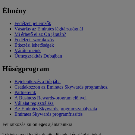
Élmény
Fedélzeti jellemzők
Vásárlás az Emirates légitársaságnál
Mi érhető el az Ön járatán?
Fedélzeti szórakozás
Étkezési lehetőségek
Várótermeink
Útmegszakítás Dubajban
Hűségprogram
Bejelentkezés a fiókjába
Csatlakozzon az Emirates Skywards programhoz
Partnereink
A Business Rewards-program előnyei
Vállalat regisztrálása
Az Emirates Skywards programszabályzata
Emirates Skywards programfrissítés
Feliratkozás különleges ajánlatainkra
Tekintse meg legújabb viteldíjainkat és ajánlatainkat.