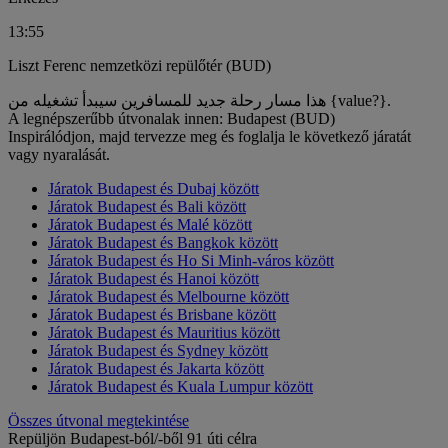
13:55
Liszt Ferenc nemzetközi repülőtér (BUD)
هذا مسار رحلة جديد للمسافرين سيبدأ تشغيله من {value?}.
A legnépszerűbb útvonalak innen: Budapest (BUD)
Inspirálódjon, majd tervezze meg és foglalja le következő járatát
vagy nyaralását.
Járatok Budapest és Dubaj között
Járatok Budapest és Bali között
Járatok Budapest és Malé között
Járatok Budapest és Bangkok között
Járatok Budapest és Ho Si Minh-város között
Járatok Budapest és Hanoi között
Járatok Budapest és Melbourne között
Járatok Budapest és Brisbane között
Járatok Budapest és Mauritius között
Járatok Budapest és Sydney között
Járatok Budapest és Jakarta között
Járatok Budapest és Kuala Lumpur között
Összes útvonal megtekintése
Repüljön Budapest-ból/-ből 91 úti célra