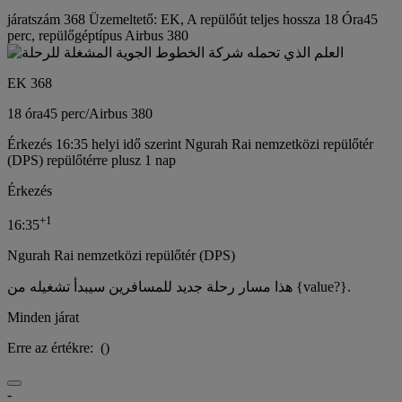
járatszám 368 Üzemeltető: EK, A repülőút teljes hossza 18 Óra45
perc, repülőgéptípus Airbus 380
EK 368
18 óra
45 perc
/
Airbus 380
Érkezés 16:35 helyi idő szerint Ngurah Rai nemzetközi repülőtér
(DPS) repülőtérre plusz 1 nap
Érkezés
+
1
16:35
Ngurah Rai nemzetközi repülőtér (DPS)
هذا مسار رحلة جديد للمسافرين سيبدأ تشغيله من {value?}.
Minden járat
Erre az értékre:
(
)
-