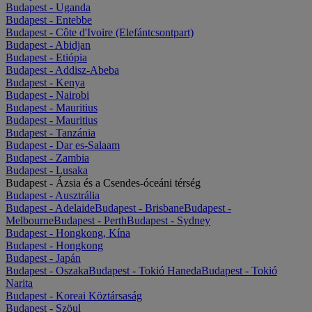
Budapest - Uganda
Budapest - Entebbe
Budapest - Côte d'Ivoire (Elefántcsontpart)
Budapest - Abidjan
Budapest - Etiópia
Budapest - Addisz-Abeba
Budapest - Kenya
Budapest - Nairobi
Budapest - Mauritius
Budapest - Mauritius
Budapest - Tanzánia
Budapest - Dar es-Salaam
Budapest - Zambia
Budapest - Lusaka
Budapest - Ázsia és a Csendes-óceáni térség
Budapest - Ausztrália
Budapest - Adelaide
Budapest - Brisbane
Budapest -
Melbourne
Budapest - Perth
Budapest - Sydney
Budapest - Hongkong, Kína
Budapest - Hongkong
Budapest - Japán
Budapest - Oszaka
Budapest - Tokió Haneda
Budapest - Tokió
Narita
Budapest - Koreai Köztársaság
Budapest - Szöul