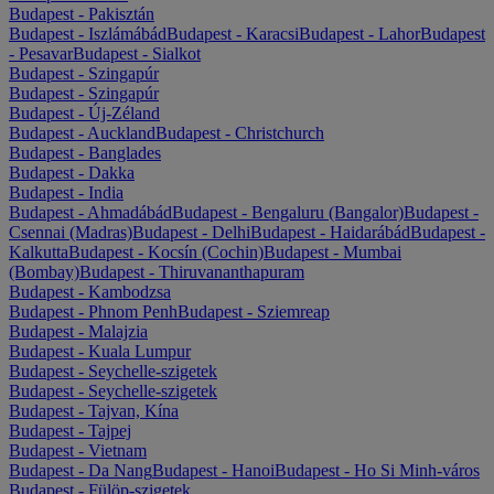
Budapest - Pakisztán
Budapest - Iszlámábád
Budapest - Karacsi
Budapest - Lahor
Budapest
- Pesavar
Budapest - Sialkot
Budapest - Szingapúr
Budapest - Szingapúr
Budapest - Új-Zéland
Budapest - Auckland
Budapest - Christchurch
Budapest - Banglades
Budapest - Dakka
Budapest - India
Budapest - Ahmadábád
Budapest - Bengaluru (Bangalor)
Budapest -
Csennai (Madras)
Budapest - Delhi
Budapest - Haidarábád
Budapest -
Kalkutta
Budapest - Kocsín (Cochin)
Budapest - Mumbai
(Bombay)
Budapest - Thiruvananthapuram
Budapest - Kambodzsa
Budapest - Phnom Penh
Budapest - Sziemreap
Budapest - Malajzia
Budapest - Kuala Lumpur
Budapest - Seychelle-szigetek
Budapest - Seychelle-szigetek
Budapest - Tajvan, Kína
Budapest - Tajpej
Budapest - Vietnam
Budapest - Da Nang
Budapest - Hanoi
Budapest - Ho Si Minh-város
Budapest - Fülöp-szigetek