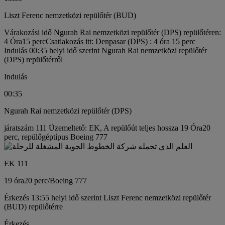
Liszt Ferenc nemzetközi repülőtér (BUD)
Várakozási idő Ngurah Rai nemzetközi repülőtér (DPS) repülőtéren:
4 Óra15 perc
Csatlakozás itt: Denpasar (DPS) : 4 óra 15 perc
Indulás 00:35 helyi idő szerint Ngurah Rai nemzetközi repülőtér
(DPS) repülőtérről
Indulás
00:35
Ngurah Rai nemzetközi repülőtér (DPS)
járatszám 111 Üzemeltető: EK, A repülőút teljes hossza 19 Óra20
perc, repülőgéptípus Boeing 777
EK 111
19 óra
20 perc
/
Boeing 777
Érkezés 13:55 helyi idő szerint Liszt Ferenc nemzetközi repülőtér
(BUD) repülőtérre
Érkezés