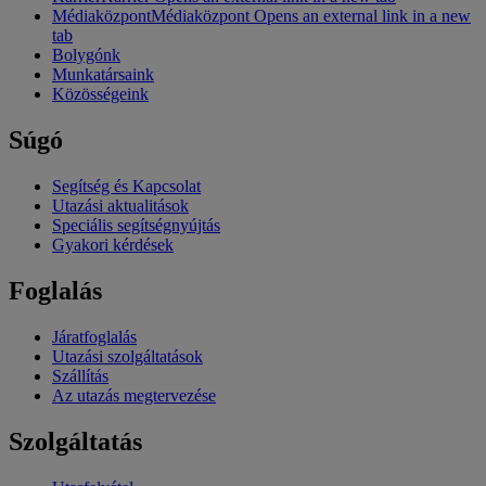
Médiaközpont
Médiaközpont Opens an external link in a new
tab
Bolygónk
Munkatársaink
Közösségeink
Súgó
Segítség és Kapcsolat
Utazási aktualitások
Speciális segítségnyújtás
Gyakori kérdések
Foglalás
Járatfoglalás
Utazási szolgáltatások
Szállítás
Az utazás megtervezése
Szolgáltatás