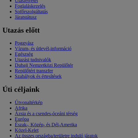
Utasfelvétel
Foglaláskezelés
Sofőrszolgáltatás
Járatstátusz
Utazás előtt
Poggyász
Vízum- és útlevél-információ
Egészség
Utazási tudnivalók
Dubaji Nemzetközi Repülőtér
Repülőtéri transzfer
Szabályok és értesítések
Úti céljaink
Útvonaltérkép
Afrika
Ázsia és a csendes-óceáni térség
Európa
Észak-, Közép- és Dél-Amerika
Közel-Kelet
Az összes országba/területre induló járatok