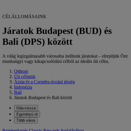
CÉLÁLLOMÁSAINK
Járatok Budapest (BUD) és
Bali (DPS) között
A világ legizgalmasabb városaiba indítunk járatokat – elrepítjük Önt
munkaügyi vagy kikapcsolódási célból az ideális úti célra.
Otthoni
Úti céljaink
Ázsia és a Csendes-óceáni térség
Indonézia
Bali
Járatok Budapest és Bali között
Oda-vissza
Egyirányú út
Több város
Bejelentkezés Classic Rewards foglalásához