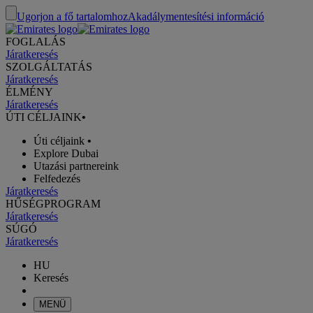
Ugorjon a fő tartalomhoz
Akadálymentesítési információ
FOGLALÁS
Járatkeresés
SZOLGÁLTATÁS
Járatkeresés
ÉLMÉNY
Járatkeresés
ÚTI CÉLJAINK
•
Úti céljaink
•
Explore Dubai
Utazási partnereink
Felfedezés
Járatkeresés
HŰSÉGPROGRAM
Járatkeresés
SÚGÓ
Járatkeresés
HU
Keresés
MENÜ