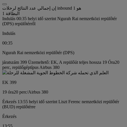
إن إجمالي عدد النتائج لرحلات inbound هو 1
البطاقة 1
Indulás 00:35 helyi idő szerint Ngurah Rai nemzetközi repülőtér
(DPS) repülőtérről
Indulás
00:35
Ngurah Rai nemzetközi repülőtér (DPS)
járatszám 399 Üzemeltető: EK, A repülőút teljes hossza 19 Óra20
perc, repülőgéptípus Airbus 380
EK 399
19 óra
20 perc
/
Airbus 380
Érkezés 13:55 helyi idő szerint Liszt Ferenc nemzetközi repülőtér
(BUD) repülőtérre
Érkezés
13:55