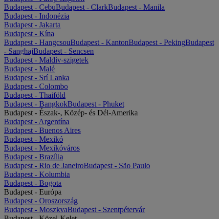
Budapest - Cebu
Budapest - Clark
Budapest - Manila
Budapest - Indonézia
Budapest - Jakarta
Budapest - Kína
Budapest - Hangcsou
Budapest - Kanton
Budapest - Peking
Budapest
- Sanghaj
Budapest - Sencsen
Budapest - Maldív-szigetek
Budapest - Malé
Budapest - Srí Lanka
Budapest - Colombo
Budapest - Thaiföld
Budapest - Bangkok
Budapest - Phuket
Budapest - Észak-, Közép- és Dél-Amerika
Budapest - Argentína
Budapest - Buenos Aires
Budapest - Mexikó
Budapest - Mexikóváros
Budapest - Brazília
Budapest - Rio de Janeiro
Budapest - São Paulo
Budapest - Kolumbia
Budapest - Bogota
Budapest - Európa
Budapest - Oroszország
Budapest - Moszkva
Budapest - Szentpétervár
Budapest - Közel-Kelet