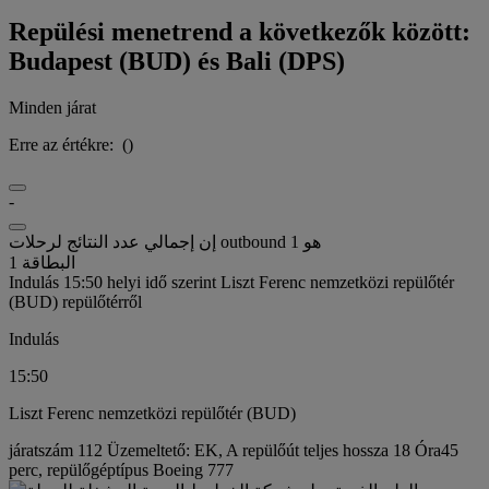
Repülési menetrend a következők között:
Budapest (BUD) és Bali (DPS)
Minden járat
Erre az értékre:
(
)
-
إن إجمالي عدد النتائج لرحلات outbound هو 1
البطاقة 1
Indulás 15:50 helyi idő szerint Liszt Ferenc nemzetközi repülőtér
(BUD) repülőtérről
Indulás
15:50
Liszt Ferenc nemzetközi repülőtér (BUD)
járatszám 112 Üzemeltető: EK, A repülőút teljes hossza 18 Óra45
perc, repülőgéptípus Boeing 777