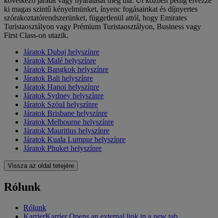
következő járatát vagy nyaralását még ma. Út közben pedig élvezze
ki magas szintű kényelmünket, ínyenc fogásainkat és díjnyertes
szórakoztatórendszerünket, függetlenül attól, hogy Emirates
Turistaosztályon vagy Prémium Turistaosztályon, Business vagy
First Class-on utazik.
Járatok Dubaj helyszínre
Járatok Malé helyszínre
Járatok Bangkok helyszínre
Járatok Bali helyszínre
Járatok Hanoi helyszínre
Járatok Sydney helyszínre
Járatok Szöul helyszínre
Járatok Brisbane helyszínre
Járatok Melbourne helyszínre
Járatok Mauritius helyszínre
Járatok Kuala Lumpur helyszínre
Járatok Phuket helyszínre
Vissza az oldal tetejére
Rólunk
Rólunk
Karrier
Karrier Opens an external link in a new tab