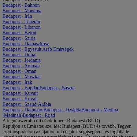
Budapest - Bahrein
Budapest - Manáma
Budapest - Irán
Budapest - Teherán
Budapest - Libanon
Budapest - Bejrút
Budapest - Szíria
Budapest - Damaszkusz
Budapest - Egyesült Arab Emírségek
Budapest - Dubaj
Budapest - Jordánia
Budapest - Ammán
Budapest - Omán
Budapest - Maszkat
Budapest - Irak
Budapest - Bagdad
Budapest - Bászra
Budapest - Kuvait
Budapest - Kuvait
Budapest - Szaúd-Arábia
Budapest - Dammám
Budapest - Dzsidda
Budapest - Medina
(Madinah)
Budapest - Rijád
A legnépszerűbb úti célok innen: Budapest (BUD)
Repüljön az Emirates-szel ide: Budapest (BUD) és tovább. Tegyen
szert inspirációra az ajánlott úti céljaink segítségével, és foglalja le