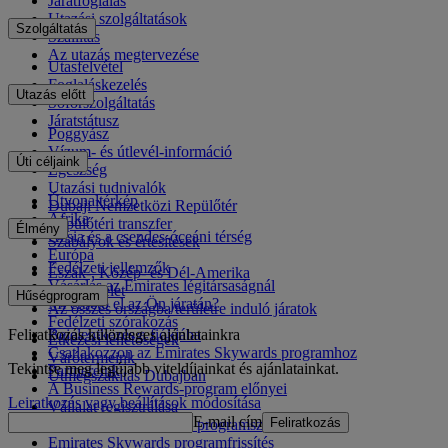
Járatfoglalás
Utazási szolgáltatások
Szolgáltatás
Szállítás
Az utazás megtervezése
Utasfelvétel
Foglaláskezelés
Utazás előtt
Sofőrszolgáltatás
Járatstátusz
Poggyász
Vízum- és útlevél-információ
Úti céljaink
Egészség
Utazási tudnivalók
Útvonaltérkép
Dubaji Nemzetközi Repülőtér
Afrika
Repülőtéri transzfer
Élmény
Ázsia és a csendes-óceáni térség
Szabályok és értesítések
Európa
Fedélzeti jellemzők
Észak-, Közép- és Dél-Amerika
Vásárlás az Emirates légitársaságnál
Közel-Kelet
Hűségprogram
Mi érhető el az Ön járatán?
Az összes országba/területre induló járatok
Fedélzeti szórakozás
Feliratkozás különleges ajánlatainkra
Bejelentkezés a fiókjába
Étkezési lehetőségek
Csatlakozzon az Emirates Skywards programhoz
Várótermeink
Tekintse meg legújabb viteldíjainkat és ajánlatainkat.
Partnereink
Útmegszakítás Dubajban
A Business Rewards-program előnyei
Leiratkozás vagy beállítások módosítása
Vállalat regisztrálása
E-mail cím
Feliratkozás
Az Emirates Skywards programszabályzata
Emirates Skywards programfrissítés