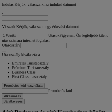
Indulás Kérjük, válassza ki az indulási dátumot
-
Visszaút Kérjük, válasszon egy érkezési dátumot
Utasok
Figyelem: Ön legfeljebb kilenc
utas számára intézhet foglalást.
Utasosztály
Utasosztály kiválasztása
Emirates Turistaosztály
Prémium Turistaosztály
Business Class
First Class utasosztály
Promóciós kód használata
Promóciós kód
Alkalmazás
Járatkeresés