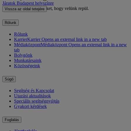
Járatok Budapest helyszínre
Örömmel tölt el bennünket, hogy velünk repül.
Vissza az oldal tetejére
Rólunk
Rólunk
Karrier
Karrier Opens an external link in a new tab
Médiaközpont
Médiaközpont Opens an external link in a new
tab
Bolygónk
Munkatársaink
Közösségeink
Súgó
Segítség és Kapcsolat
Utazási aktualitások
Speciális segítségnyújtás
Gyakori kérdések
Foglalás