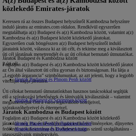
A(z) Budapest és a(z) Kambodzsa között
közlekedő Emirates-járatok
Keressen rá az összes Budapest helyszínről Kambodzsa helyszínre
induló járatra az emirates.com oldalon. Rendkívül egyszerűen
megtalálhatja a(z) Budapest és a(z) Kambodzsa között, valamint a(z)
Kambodzsa és a(z) Budapest között közlekedő járatokat.
Egyszerűen csak böngésszen a(z) Budapest helyszínről induló
járataink között, válassza ki az úti célt, és tekintse meg a kiválasztott
úti cél járatának menetrendjét és az úti célokat bemutató útmutatókat.
Járatok Budapest és Kambodzsa között
2 úti cél
Foglaljon a(z) Budapest és a(z) Kambodzsa között közlekedő járatot
az Ön által választott úti célra gyorsan és biztonságosan. Ha látja a
„Legjobb árgarancia” szimbólumunkat, az azt jelenti, hogy a legjobb
Járatok Budapest és Phnom Penh között
viteldíjat kapja járataira.
Úti célokat bemutató útmutatónkban hasznos tanácsokkal segítjük
elő a szórakozási lehetőségek és látnivalók kiválasztását – valamint
Járatok Budapest és Sziemreap között
megismertetjük Önt a város legkiválóbb hoteljeivel,
szórakozóhelyeivel és éttermeivel.
Járatok Kambodzsa és Budapest között
Foglaljon a(z) Budapest és a(z) Kambodzsa között közlekedő
járatokat még ma, és készüljön igazi kulináris élményekre, díjnyertes
Járatok Phnom Penh és Budapest között
fedélzeti szórakoztatásra és kivételesen magas szintű szolgáltatásra -
Járatok Sziemreap és Budapest között
utasosztályaink mindegyikén.