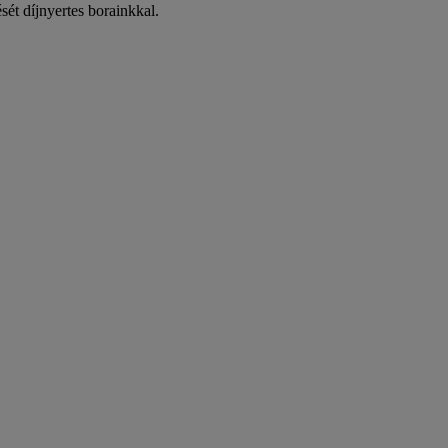
ését díjnyertes borainkkal.