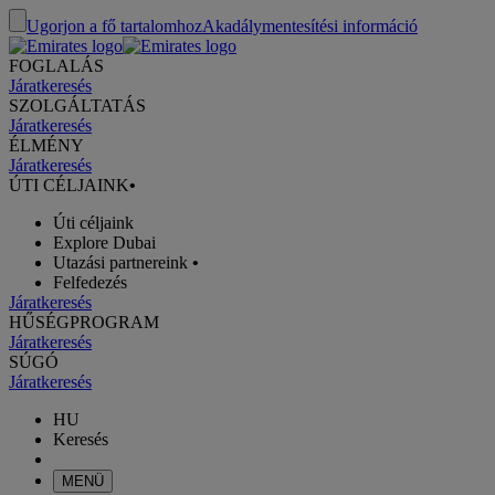
Ugorjon a fő tartalomhoz
Akadálymentesítési információ
FOGLALÁS
Járatkeresés
SZOLGÁLTATÁS
Járatkeresés
ÉLMÉNY
Járatkeresés
ÚTI CÉLJAINK
•
Úti céljaink
Explore Dubai
Utazási partnereink
•
Felfedezés
Járatkeresés
HŰSÉGPROGRAM
Járatkeresés
SÚGÓ
Járatkeresés
HU
Keresés
MENÜ