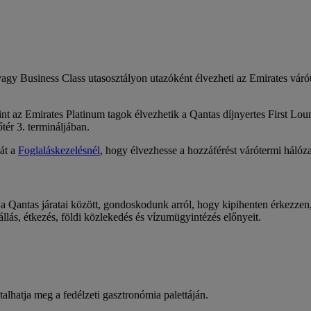
vagy Business Class utasosztályon utazóként élvezheti az Emirates váró
int az Emirates Platinum tagok élvezhetik a Qantas díjnyertes First Lo
tér 3. termináljában.
át a
Foglaláskezelésnél
, hogy élvezhesse a hozzáférést várótermi hálóz
a Qantas járatai között, gondoskodunk arról, hogy kipihenten érkezzen,
állás, étkezés, földi közlekedés és vízumügyintézés előnyeit.
ztalhatja meg a fedélzeti gasztronómia palettáján.