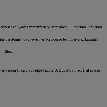
termeit és a Qantas várótermeit Ausztráliában, Európában, Ázsiában,
unge várótermeit Sydneyben és Melbourne-ben, illetve az Emirates
atunkhoz.
 és készen álljon a következő napra. A Dubai Connect által az erre