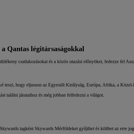
s a Qantas légitársaságokkal
ülékeny csatlakozásokat és a közös utazási előnyöket, fedezze fel Auszt
é teszi, hogy eljusson az Egyesült Királyság, Európa, Afrika, a Közel-K
t találni járataihoz és még jobban felfedezni a világot.
l Skywards tagként Skywards Mérföldeket gyűjthet és költhet az erre jo