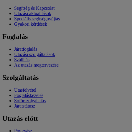
Segítség és Kapcsolat
Utazási aktualitások
Speciális segítségnyújtás
Gyakori kérdések
Foglalás
Járatfoglalás
Utazási szolgáltatások
Szállítás
Az utazás megtervezése
Szolgáltatás
Utasfelvétel
Foglaláskezelés
Sofőrszolgáltatás
Járatstátusz
Utazás előtt
Poggyász