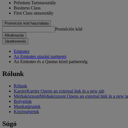
Prémium Turistaosztály
Business Class
First Class utasosztály
Promóciós kód használata
Promóciós kód
Alkalmazás
Járatkeresés
Emirates
Az Emirates utazási partnerei
Az Emirates és a Qantas közti partnerség
Rólunk
Rólunk
Karrier
Karrier Opens an external link in a new tab
Médiaközpont
Médiaközpont Opens an external link in a new t
Bolygónk
Munkatársaink
Közösségeink
Súgó