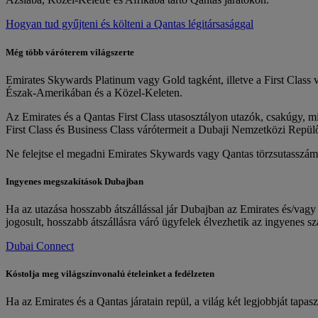
Hogyan tud gyűjteni és költeni a Qantas légitársasággal
Még több váróterem világszerte
Emirates Skywards Platinum vagy Gold tagként, illetve a First Class 
Észak-Amerikában és a Közel-Keleten.
Az Emirates és a Qantas First Class utasosztályon utazók, csakúgy, m
First Class és Business Class várótermeit a Dubaji Nemzetközi Repülő
Ne felejtse el megadni Emirates Skywards vagy Qantas törzsutasszám
Ingyenes megszakítások Dubajban
Ha az utazása hosszabb átszállással jár Dubajban az Emirates és/vagy 
jogosult, hosszabb átszállásra váró ügyfelek élvezhetik az ingyenes sz
Dubai Connect
Kóstolja meg világszínvonalú ételeinket a fedélzeten
Ha az Emirates és a Qantas járatain repül, a világ két legjobbját tapas