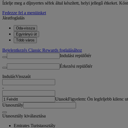
Ízlelje meg a díjnyertes séfek által készített, helyi jellegű étkeket. Kó
Fedezze fel a menüinket
Járatfoglalás
Oda-vissza
Egyirányú út
Több város
Bejelentkezés Classic Rewards foglalásához
Indulási repülőtér
Érkezési repülőtér
Indulás
Visszaút
-
Utasok
Figyelem: Ön legfeljebb kilenc ut
Utasosztály
Utasosztály kiválasztása
Emirates Turistaosztály