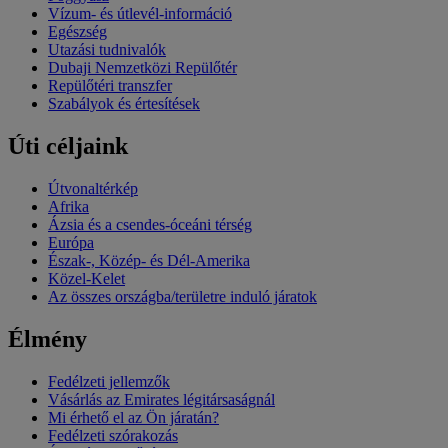
Vízum- és útlevél-információ
Egészség
Utazási tudnivalók
Dubaji Nemzetközi Repülőtér
Repülőtéri transzfer
Szabályok és értesítések
Úti céljaink
Útvonaltérkép
Afrika
Ázsia és a csendes-óceáni térség
Európa
Észak-, Közép- és Dél-Amerika
Közel-Kelet
Az összes országba/területre induló járatok
Élmény
Fedélzeti jellemzők
Vásárlás az Emirates légitársaságnál
Mi érhető el az Ön járatán?
Fedélzeti szórakozás