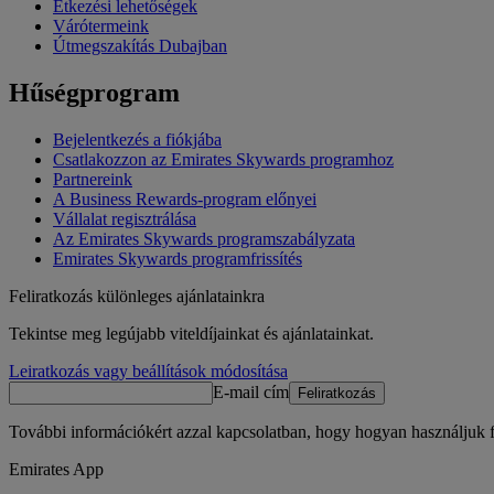
Étkezési lehetőségek
Várótermeink
Útmegszakítás Dubajban
Hűségprogram
Bejelentkezés a fiókjába
Csatlakozzon az Emirates Skywards programhoz
Partnereink
A Business Rewards-program előnyei
Vállalat regisztrálása
Az Emirates Skywards programszabályzata
Emirates Skywards programfrissítés
Feliratkozás különleges ajánlatainkra
Tekintse meg legújabb viteldíjainkat és ajánlatainkat.
Leiratkozás vagy beállítások módosítása
E-mail cím
Feliratkozás
További információkért azzal kapcsolatban, hogy hogyan használjuk fe
Emirates App