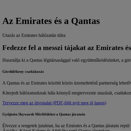
Az Emirates és a Qantas
Utazás az Emirates hálózatán túlra
Fedezze fel a messzi tájakat az Emirates é
Használja ki a Qantas légitársasággal való együttműködésünket, a görd
Gördülékeny csatlakozás
A Qantas és az Emirates közötti közös üzemeltetésű partnerség lehetőv
Kiterjedt hálózatunknak hála könnyű megterveznie utazását, csatlakozás
Tervezze meg az útvonalat
(PDF-fájlt nyit meg új lapon)
Gyűjtsön Skywards Mérföldeket a Qantas járatain
Élvezze a rengetek jutalmat, ha az Emirates és a Qantas járatain repü
Ázsiába, Közel-Keletre és Afrikába tartó Qantas járatokon.