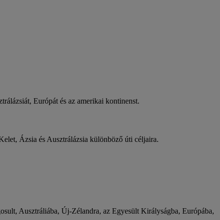
rálázsiát, Európát és az amerikai kontinenst.
elet, Ázsia és Ausztrálázsia különböző úti céljaira.
gosult, Ausztráliába, Új-Zélandra, az Egyesült Királyságba, Európába,