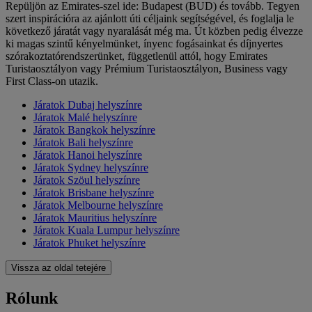
Repüljön az Emirates-szel ide: Budapest (BUD) és tovább. Tegyen
szert inspirációra az ajánlott úti céljaink segítségével, és foglalja le
következő járatát vagy nyaralását még ma. Út közben pedig élvezze
ki magas szintű kényelmünket, ínyenc fogásainkat és díjnyertes
szórakoztatórendszerünket, függetlenül attól, hogy Emirates
Turistaosztályon vagy Prémium Turistaosztályon, Business vagy
First Class-on utazik.
Járatok Dubaj helyszínre
Járatok Malé helyszínre
Járatok Bangkok helyszínre
Járatok Bali helyszínre
Járatok Hanoi helyszínre
Járatok Sydney helyszínre
Járatok Szöul helyszínre
Járatok Brisbane helyszínre
Járatok Melbourne helyszínre
Járatok Mauritius helyszínre
Járatok Kuala Lumpur helyszínre
Járatok Phuket helyszínre
Vissza az oldal tetejére
Rólunk