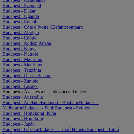
Budapest - Casablanca
Budapest - Szenegál
Budapest - Dakar
Budapest - Uganda
Budapest - Entebbe
Budapest - Côte d'Ivoire (Elefántcsontpart)
Budapest - Abidjan
Budapest - Etiópia
Budapest - Addisz-Abeba
Budapest - Kenya
Budapest - Nairobi
Budapest - Mauritius
Budapest - Mauritius
Budapest - Tanzánia
Budapest - Dar es-Salaam
Budapest - Zambia
Budapest - Lusaka
Budapest - Ázsia és a Csendes-óceáni térség
Budapest - Ausztrália
Budapest - Adelaide
Budapest - Brisbane
Budapest -
Melbourne
Budapest - Perth
Budapest - Sydney
Budapest - Hongkong, Kína
Budapest - Hongkong
Budapest - Japán
Budapest - Oszaka
Budapest - Tokió Haneda
Budapest - Tokió