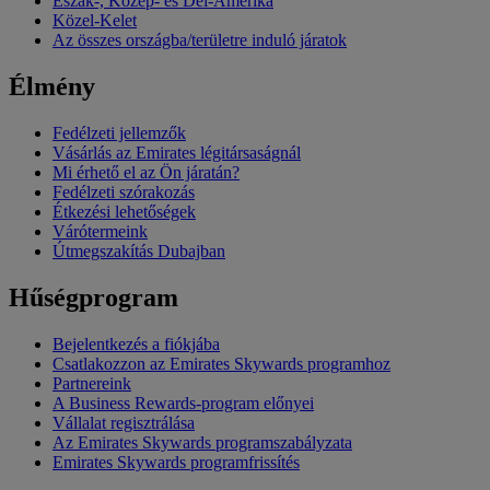
Észak-, Közép- és Dél-Amerika
Közel-Kelet
Az összes országba/területre induló járatok
Élmény
Fedélzeti jellemzők
Vásárlás az Emirates légitársaságnál
Mi érhető el az Ön járatán?
Fedélzeti szórakozás
Étkezési lehetőségek
Várótermeink
Útmegszakítás Dubajban
Hűségprogram
Bejelentkezés a fiókjába
Csatlakozzon az Emirates Skywards programhoz
Partnereink
A Business Rewards-program előnyei
Vállalat regisztrálása
Az Emirates Skywards programszabályzata
Emirates Skywards programfrissítés