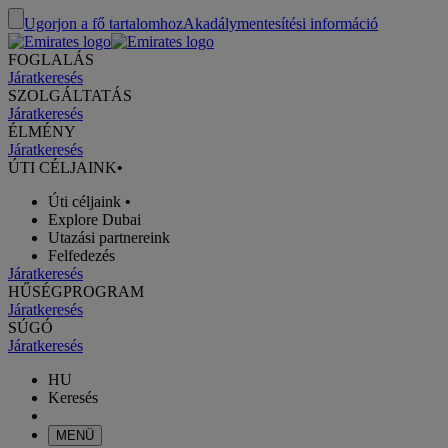
Ugorjon a fő tartalomhoz
Akadálymentesítési információ
FOGLALÁS
Járatkeresés
SZOLGÁLTATÁS
Járatkeresés
ÉLMÉNY
Járatkeresés
ÚTI CÉLJAINK
•
Úti céljaink
•
Explore Dubai
Utazási partnereink
Felfedezés
Járatkeresés
HŰSÉGPROGRAM
Járatkeresés
SÚGÓ
Járatkeresés
HU
Keresés
MENÜ