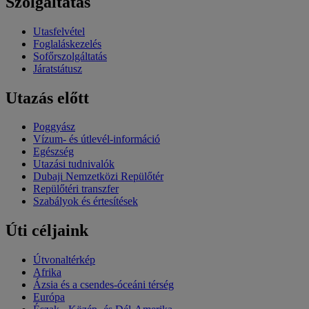
Szolgáltatás
Utasfelvétel
Foglaláskezelés
Sofőrszolgáltatás
Járatstátusz
Utazás előtt
Poggyász
Vízum- és útlevél-információ
Egészség
Utazási tudnivalók
Dubaji Nemzetközi Repülőtér
Repülőtéri transzfer
Szabályok és értesítések
Úti céljaink
Útvonaltérkép
Afrika
Ázsia és a csendes-óceáni térség
Európa