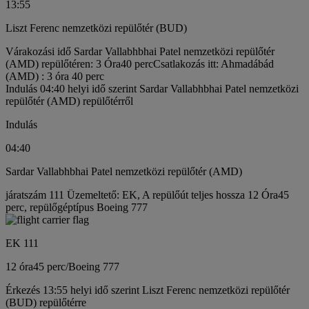
13:55
Liszt Ferenc nemzetközi repülőtér (BUD)
Várakozási idő Sardar Vallabhbhai Patel nemzetközi repülőtér
(AMD) repülőtéren: 3 Óra40 perc
Csatlakozás itt: Ahmadábád
(AMD) : 3 óra 40 perc
Indulás 04:40 helyi idő szerint Sardar Vallabhbhai Patel nemzetközi
repülőtér (AMD) repülőtérről
Indulás
04:40
Sardar Vallabhbhai Patel nemzetközi repülőtér (AMD)
járatszám 111 Üzemeltető: EK, A repülőút teljes hossza 12 Óra45
perc, repülőgéptípus Boeing 777
EK 111
12 óra
45 perc
/
Boeing 777
Érkezés 13:55 helyi idő szerint Liszt Ferenc nemzetközi repülőtér
(BUD) repülőtérre