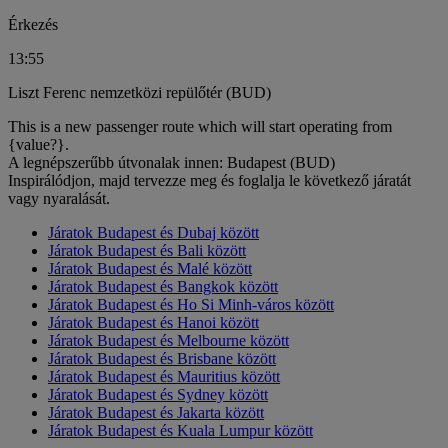
Érkezés
13:55
Liszt Ferenc nemzetközi repülőtér (BUD)
This is a new passenger route which will start operating from
{value?}.
A legnépszerűbb útvonalak innen: Budapest (BUD)
Inspirálódjon, majd tervezze meg és foglalja le következő járatát
vagy nyaralását.
Járatok Budapest és Dubaj között
Járatok Budapest és Bali között
Járatok Budapest és Malé között
Járatok Budapest és Bangkok között
Járatok Budapest és Ho Si Minh-város között
Járatok Budapest és Hanoi között
Járatok Budapest és Melbourne között
Járatok Budapest és Brisbane között
Járatok Budapest és Mauritius között
Járatok Budapest és Sydney között
Járatok Budapest és Jakarta között
Járatok Budapest és Kuala Lumpur között