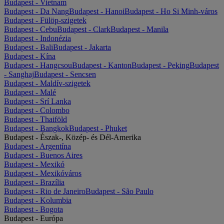
Budapest - Vietnam
Budapest - Da Nang
Budapest - Hanoi
Budapest - Ho Si Minh-város
Budapest - Fülöp-szigetek
Budapest - Cebu
Budapest - Clark
Budapest - Manila
Budapest - Indonézia
Budapest - Bali
Budapest - Jakarta
Budapest - Kína
Budapest - Hangcsou
Budapest - Kanton
Budapest - Peking
Budapest
- Sanghaj
Budapest - Sencsen
Budapest - Maldív-szigetek
Budapest - Malé
Budapest - Srí Lanka
Budapest - Colombo
Budapest - Thaiföld
Budapest - Bangkok
Budapest - Phuket
Budapest - Észak-, Közép- és Dél-Amerika
Budapest - Argentína
Budapest - Buenos Aires
Budapest - Mexikó
Budapest - Mexikóváros
Budapest - Brazília
Budapest - Rio de Janeiro
Budapest - São Paulo
Budapest - Kolumbia
Budapest - Bogota
Budapest - Európa