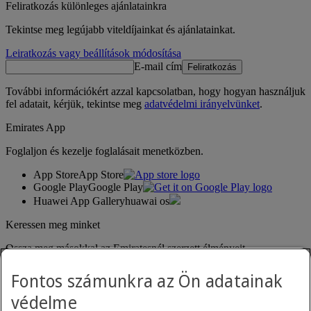
Feliratkozás különleges ajánlatainkra
Tekintse meg legújabb viteldíjainkat és ajánlatainkat.
Leiratkozás vagy beállítások módosítása
E-mail cím
Feliratkozás
További információkért azzal kapcsolatban, hogy hogyan használjuk
fel adatait, kérjük, tekintse meg
adatvédelmi irányelvünket
.
Emirates App
Foglaljon és kezelje foglalásait menetközben.
App Store
App Store
Google Play
Google Play
Huawei App Gallery
huawai os
Keressen meg minket
Ossza meg másokkal az Emiratesnél szerzett élményeit.
Fontos számunkra az Ön adatainak
védelme