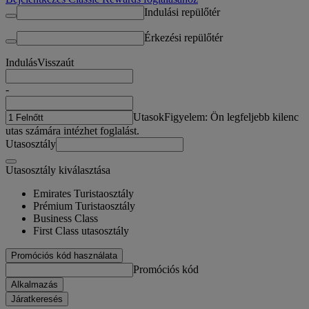
Indulási repülőtér
Érkezési repülőtér
Indulás
Visszaút
-
Utasok
Figyelem: Ön legfeljebb kilenc
utas számára intézhet foglalást.
Utasosztály
Utasosztály kiválasztása
Emirates Turistaosztály
Prémium Turistaosztály
Business Class
First Class utasosztály
Promóciós kód használata
Promóciós kód
Alkalmazás
Járatkeresés