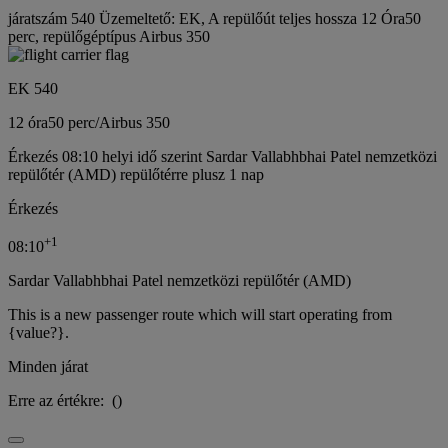
járatszám 540 Üzemeltető: EK, A repülőút teljes hossza 12 Óra50
perc, repülőgéptípus Airbus 350
EK 540
12 óra
50 perc
/
Airbus 350
Érkezés 08:10 helyi idő szerint Sardar Vallabhbhai Patel nemzetközi
repülőtér (AMD) repülőtérre plusz 1 nap
Érkezés
+
1
08:10
Sardar Vallabhbhai Patel nemzetközi repülőtér (AMD)
This is a new passenger route which will start operating from
{value?}.
Minden járat
Erre az értékre:
(
)