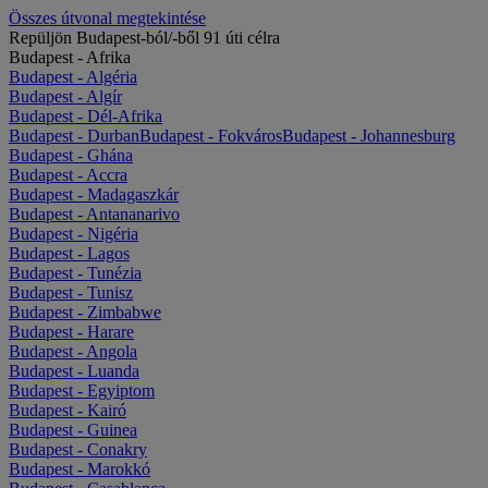
Összes útvonal megtekintése
Repüljön Budapest-ból/-ből 91 úti célra
Budapest - Afrika
Budapest - Algéria
Budapest - Algír
Budapest - Dél-Afrika
Budapest - Durban
Budapest - Fokváros
Budapest - Johannesburg
Budapest - Ghána
Budapest - Accra
Budapest - Madagaszkár
Budapest - Antananarivo
Budapest - Nigéria
Budapest - Lagos
Budapest - Tunézia
Budapest - Tunisz
Budapest - Zimbabwe
Budapest - Harare
Budapest - Angola
Budapest - Luanda
Budapest - Egyiptom
Budapest - Kairó
Budapest - Guinea
Budapest - Conakry
Budapest - Marokkó