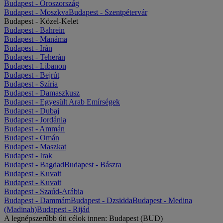
Budapest - Oroszország
Budapest - Moszkva
Budapest - Szentpétervár
Budapest - Közel-Kelet
Budapest - Bahrein
Budapest - Manáma
Budapest - Irán
Budapest - Teherán
Budapest - Libanon
Budapest - Bejrút
Budapest - Szíria
Budapest - Damaszkusz
Budapest - Egyesült Arab Emírségek
Budapest - Dubaj
Budapest - Jordánia
Budapest - Ammán
Budapest - Omán
Budapest - Maszkat
Budapest - Irak
Budapest - Bagdad
Budapest - Bászra
Budapest - Kuvait
Budapest - Kuvait
Budapest - Szaúd-Arábia
Budapest - Dammám
Budapest - Dzsidda
Budapest - Medina
(Madinah)
Budapest - Rijád
A legnépszerűbb úti célok innen: Budapest (BUD)