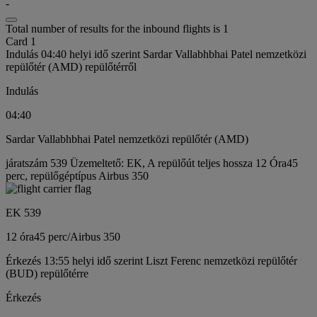
-
Total number of results for the inbound flights is 1
Card 1
Indulás 04:40 helyi idő szerint Sardar Vallabhbhai Patel nemzetközi
repülőtér (AMD) repülőtérről
Indulás
04:40
Sardar Vallabhbhai Patel nemzetközi repülőtér (AMD)
járatszám 539 Üzemeltető: EK, A repülőút teljes hossza 12 Óra45
perc, repülőgéptípus Airbus 350
EK 539
12 óra
45 perc
/
Airbus 350
Érkezés 13:55 helyi idő szerint Liszt Ferenc nemzetközi repülőtér
(BUD) repülőtérre
Érkezés