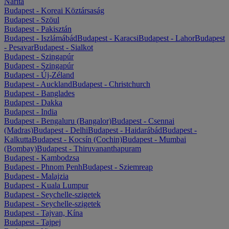
Narita
Budapest - Koreai Köztársaság
Budapest - Szöul
Budapest - Pakisztán
Budapest - Iszlámábád
Budapest - Karacsi
Budapest - Lahor
Budapest
- Pesavar
Budapest - Sialkot
Budapest - Szingapúr
Budapest - Szingapúr
Budapest - Új-Zéland
Budapest - Auckland
Budapest - Christchurch
Budapest - Banglades
Budapest - Dakka
Budapest - India
Budapest - Bengaluru (Bangalor)
Budapest - Csennai
(Madras)
Budapest - Delhi
Budapest - Haidarábád
Budapest -
Kalkutta
Budapest - Kocsín (Cochin)
Budapest - Mumbai
(Bombay)
Budapest - Thiruvananthapuram
Budapest - Kambodzsa
Budapest - Phnom Penh
Budapest - Sziemreap
Budapest - Malajzia
Budapest - Kuala Lumpur
Budapest - Seychelle-szigetek
Budapest - Seychelle-szigetek
Budapest - Tajvan, Kína
Budapest - Tajpej