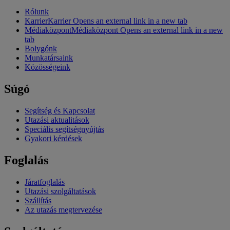
Rólunk
Karrier
Karrier Opens an external link in a new tab
Médiaközpont
Médiaközpont Opens an external link in a new
tab
Bolygónk
Munkatársaink
Közösségeink
Súgó
Segítség és Kapcsolat
Utazási aktualitások
Speciális segítségnyújtás
Gyakori kérdések
Foglalás
Járatfoglalás
Utazási szolgáltatások
Szállítás
Az utazás megtervezése