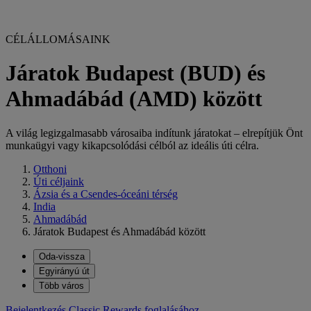
CÉLÁLLOMÁSAINK
Járatok Budapest (BUD) és
Ahmadábád (AMD) között
A világ legizgalmasabb városaiba indítunk járatokat – elrepítjük Önt
munkaügyi vagy kikapcsolódási célból az ideális úti célra.
Otthoni
Úti céljaink
Ázsia és a Csendes-óceáni térség
India
Ahmadábád
Járatok Budapest és Ahmadábád között
Oda-vissza
Egyirányú út
Több város
Bejelentkezés Classic Rewards foglalásához