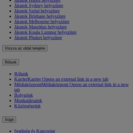
Járatok Hanoi helyszínre
Járatok Sydney helyszínre
Járatok Szöul helyszínre
Járatok Brisbane helyszínre
Járatok Melbourne helyszínre
Járatok Mauritius helyszínre
Járatok Kuala Lumpur helyszínre
Járatok Phuket helyszínre
Vissza az oldal tetejére
Rólunk
Rólunk
Karrier
Karrier Opens an external link in a new tab
Médiaközpont
Médiaközpont Opens an external link in a new
tab
Bolygónk
Munkatársaink
Közösségeink
Súgó
Segítség és Kapcsolat