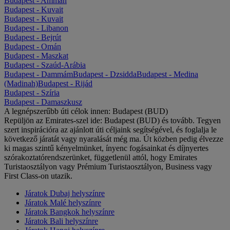
Budapest - Ammán
Budapest - Kuvait
Budapest - Kuvait
Budapest - Libanon
Budapest - Bejrút
Budapest - Omán
Budapest - Maszkat
Budapest - Szaúd-Arábia
Budapest - Dammám
Budapest - Dzsidda
Budapest - Medina
(Madinah)
Budapest - Rijád
Budapest - Szíria
Budapest - Damaszkusz
A legnépszerűbb úti célok innen: Budapest (BUD)
Repüljön az Emirates-szel ide: Budapest (BUD) és tovább. Tegyen
szert inspirációra az ajánlott úti céljaink segítségével, és foglalja le
következő járatát vagy nyaralását még ma. Út közben pedig élvezze
ki magas szintű kényelmünket, ínyenc fogásainkat és díjnyertes
szórakoztatórendszerünket, függetlenül attól, hogy Emirates
Turistaosztályon vagy Prémium Turistaosztályon, Business vagy
First Class-on utazik.
Járatok Dubaj helyszínre
Járatok Malé helyszínre
Járatok Bangkok helyszínre
Járatok Bali helyszínre