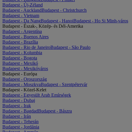
Budapest - Új-Zéland
Budapest - Auckland
Budapest - Christchurch
Budapest - Vietnam
Budapest - Da Nang
Budapest - Hanoi
Budapest - Ho Si Minh-város
Budapest - Észak-, Közép- és Dél-Amerika
Budapest - Argentína
Budapest - Buenos Aires
Budapest - Brazília
Budapest - Rio de Janeiro
Budapest - São Paulo
Budapest - Kolumbia
Budapest - Bogota
Budapest - Mexikó
Budapest - Mexikóváros
Budapest - Európa
Budapest - Oroszország
Budapest - Moszkva
Budapest - Szentpétervár
Budapest - Közel-Kelet
Budapest - Egyesült Arab Emírségek
Budapest - Dubaj
Budapest - Irak
Budapest - Bagdad
Budapest - Bászra
Budapest - Irán
Budapest - Teherán
Budapest - Jordánia