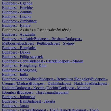
Budapest - Uganda
Budapest - Entebbe
Budapest - Zambia
Budapest - Lusaka
Budapest - Zimbabwe
Budapest - Harare
Budapest - Ázsia és a Csendes-óceáni térség
Budapest - Ausztrália
Budapest - Adelaide
Budapest - Brisbane
Budapest -
Melbourne
Budapest - Perth
Budapest - Sydney
Budapest - Banglades
Budapest - Dakka
Budapest - Fülöp-szigetek
Budapest - Cebu
Budapest - Clark
Budapest - Manila
Budapest - Hongkong, Kína
Budapest - Hongkong
Budapest - India
Budapest - Ahmadábád
Budapest - Bengaluru (Bangalor)
Budapest -
Csennai (Madras)
Budapest - Delhi
Budapest - Haidarábád
Budapest -
Kalkutta
Budapest - Kocsín (Cochin)
Budapest - Mumbai
(Bombay)
Budapest - Thiruvananthapuram
Budapest - Indonézia
Budapest - Bali
Budapest - Jakarta
Budapest - Japán
Budapest - Oszaka
Budapest - Tokió Haneda
Budapest - Tokió