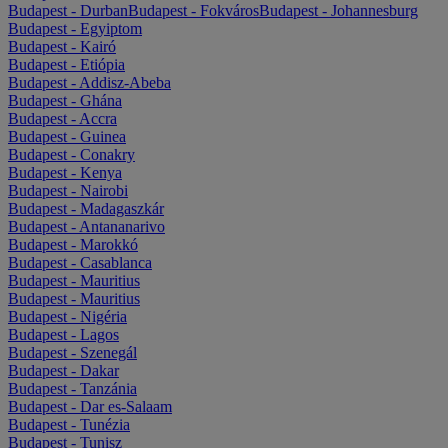
Budapest - Durban
Budapest - Fokváros
Budapest - Johannesburg
Budapest - Egyiptom
Budapest - Kairó
Budapest - Etiópia
Budapest - Addisz-Abeba
Budapest - Ghána
Budapest - Accra
Budapest - Guinea
Budapest - Conakry
Budapest - Kenya
Budapest - Nairobi
Budapest - Madagaszkár
Budapest - Antananarivo
Budapest - Marokkó
Budapest - Casablanca
Budapest - Mauritius
Budapest - Mauritius
Budapest - Nigéria
Budapest - Lagos
Budapest - Szenegál
Budapest - Dakar
Budapest - Tanzánia
Budapest - Dar es-Salaam
Budapest - Tunézia
Budapest - Tunisz