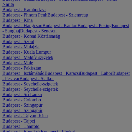
Narita
Budapest - Kambodzsa
Budapest - Phnom Penh
Budapest - Sziemreap
Budapest - Kína
Budapest - Hangcsou
Budapest - Kanton
Budapest - Peking
Budapest
- Sanghaj
Budapest - Sencsen
Budapest - Koreai Köztársaság
Budapest - Szöul
Budapest - Malajzia
Budapest - Kuala Lumpur
Budapest - Maldív-szigetek
Budapest - Malé
Budapest - Pakisztán
Budapest - Iszlámábád
Budapest - Karacsi
Budapest - Lahor
Budapest
- Pesavar
Budapest - Sialkot
Budapest - Seychelle-szigetek
Budapest - Seychelle-szigetek
Budapest - Srí Lanka
Budapest - Colombo
Budapest - Szingapúr
Budapest - Szingapúr
Budapest - Tajvan, Kína
Budapest - Tajpej
Budapest - Thaiföld
Budapest - Bangkok
Budapest - Phuket