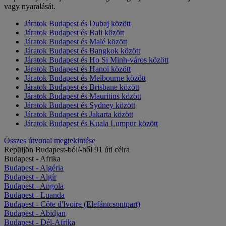
vagy nyaralását.
Járatok Budapest és Dubaj között
Járatok Budapest és Bali között
Járatok Budapest és Malé között
Járatok Budapest és Bangkok között
Járatok Budapest és Ho Si Minh-város között
Járatok Budapest és Hanoi között
Járatok Budapest és Melbourne között
Járatok Budapest és Brisbane között
Járatok Budapest és Mauritius között
Járatok Budapest és Sydney között
Járatok Budapest és Jakarta között
Járatok Budapest és Kuala Lumpur között
Összes útvonal megtekintése
Repüljön Budapest-ból/-ből 91 úti célra
Budapest - Afrika
Budapest - Algéria
Budapest - Algír
Budapest - Angola
Budapest - Luanda
Budapest - Côte d'Ivoire (Elefántcsontpart)
Budapest - Abidjan
Budapest - Dél-Afrika