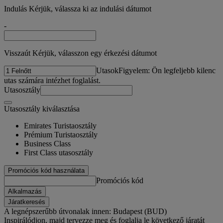
Indulás Kérjük, válassza ki az indulási dátumot
-
Visszaút Kérjük, válasszon egy érkezési dátumot
Utasok
Figyelem: Ön legfeljebb kilenc
utas számára intézhet foglalást.
Utasosztály
Utasosztály kiválasztása
Emirates Turistaosztály
Prémium Turistaosztály
Business Class
First Class utasosztály
Promóciós kód használata
Promóciós kód
Alkalmazás
Járatkeresés
A legnépszerűbb útvonalak innen: Budapest (BUD)
Inspirálódjon, majd tervezze meg és foglalja le következő járatát