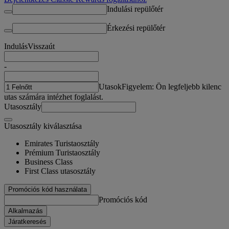
Indulási repülőtér
Érkezési repülőtér
Indulás
Visszaút
-
Utasok
Figyelem: Ön legfeljebb kilenc
utas számára intézhet foglalást.
Utasosztály
Utasosztály kiválasztása
Emirates Turistaosztály
Prémium Turistaosztály
Business Class
First Class utasosztály
Promóciós kód használata
Promóciós kód
Alkalmazás
Járatkeresés