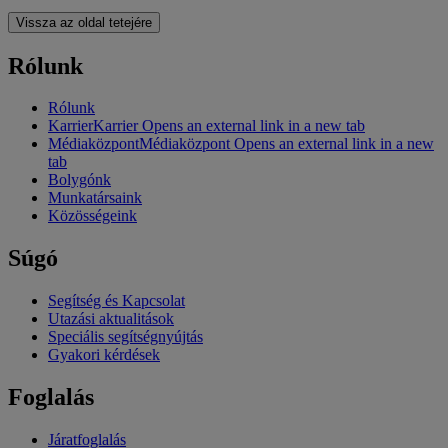
Vissza az oldal tetejére
Rólunk
Rólunk
Karrier
Karrier Opens an external link in a new tab
Médiaközpont
Médiaközpont Opens an external link in a new
tab
Bolygónk
Munkatársaink
Közösségeink
Súgó
Segítség és Kapcsolat
Utazási aktualitások
Speciális segítségnyújtás
Gyakori kérdések
Foglalás
Járatfoglalás