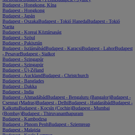
Budapest - Hongkong, Kína
Budapest - Hongkong
Budapest - Japán
Budapest - Oszaka
Budapest - Tokió Haneda
Budapest - Tokió
Narita
Budapest - Koreai Köztársaság
Budapest - Szöul
Budapest - Pakisztán
Budapest - Iszlámábád
Budapest - Karacsi
Budapest - Lahor
Budapest
- Pesavar
Budapest - Sialkot
Budapest - Szingapúr
Budapest - Szingapúr
Budapest - Új-Zéland
Budapest - Auckland
Budapest - Christchurch
Budapest - Banglades
Budapest - Dakka
Budapest - India
Budapest - Ahmadábád
Budapest - Bengaluru (Bangalor)
Budapest -
Csennai (Madras)
Budapest - Delhi
Budapest - Haidarábád
Budapest -
Kalkutta
Budapest - Kocsín (Cochin)
Budapest - Mumbai
(Bombay)
Budapest - Thiruvananthapuram
Budapest - Kambodzsa
Budapest - Phnom Penh
Budapest - Sziemreap
Budapest - Malajzia