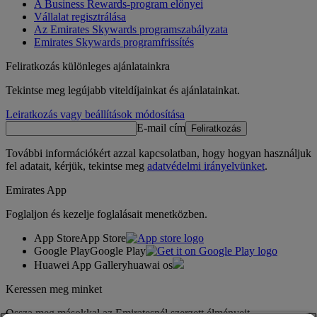
A Business Rewards-program előnyei
Vállalat regisztrálása
Az Emirates Skywards programszabályzata
Emirates Skywards programfrissítés
Feliratkozás különleges ajánlatainkra
Tekintse meg legújabb viteldíjainkat és ajánlatainkat.
Leiratkozás vagy beállítások módosítása
E-mail cím
Feliratkozás
További információkért azzal kapcsolatban, hogy hogyan használjuk
fel adatait, kérjük, tekintse meg
adatvédelmi irányelvünket
.
Emirates App
Foglaljon és kezelje foglalásait menetközben.
App Store
App Store
Google Play
Google Play
Huawei App Gallery
huawai os
Keressen meg minket
Ossza meg másokkal az Emiratesnél szerzett élményeit.