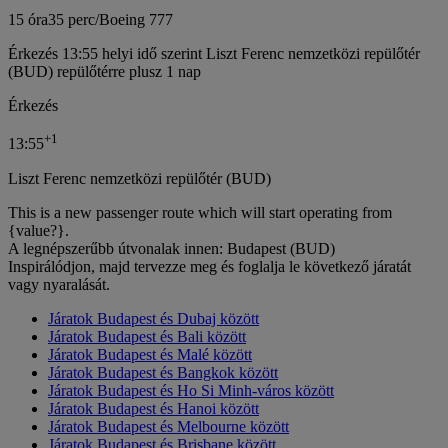
15 óra
35 perc
/
Boeing 777
Érkezés 13:55 helyi idő szerint Liszt Ferenc nemzetközi repülőtér
(BUD) repülőtérre plusz 1 nap
Érkezés
+
1
13:55
Liszt Ferenc nemzetközi repülőtér (BUD)
This is a new passenger route which will start operating from
{value?}.
A legnépszerűbb útvonalak innen: Budapest (BUD)
Inspirálódjon, majd tervezze meg és foglalja le következő járatát
vagy nyaralását.
Járatok Budapest és Dubaj között
Járatok Budapest és Bali között
Járatok Budapest és Malé között
Járatok Budapest és Bangkok között
Járatok Budapest és Ho Si Minh-város között
Járatok Budapest és Hanoi között
Járatok Budapest és Melbourne között
Járatok Budapest és Brisbane között