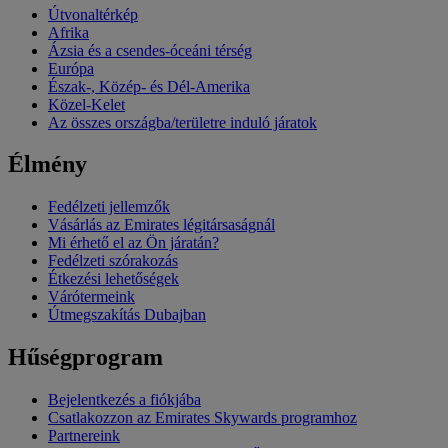
Útvonaltérkép
Afrika
Ázsia és a csendes-óceáni térség
Európa
Észak-, Közép- és Dél-Amerika
Közel-Kelet
Az összes országba/területre induló járatok
Élmény
Fedélzeti jellemzők
Vásárlás az Emirates légitársaságnál
Mi érhető el az Ön járatán?
Fedélzeti szórakozás
Étkezési lehetőségek
Várótermeink
Útmegszakítás Dubajban
Hűségprogram
Bejelentkezés a fiókjába
Csatlakozzon az Emirates Skywards programhoz
Partnereink