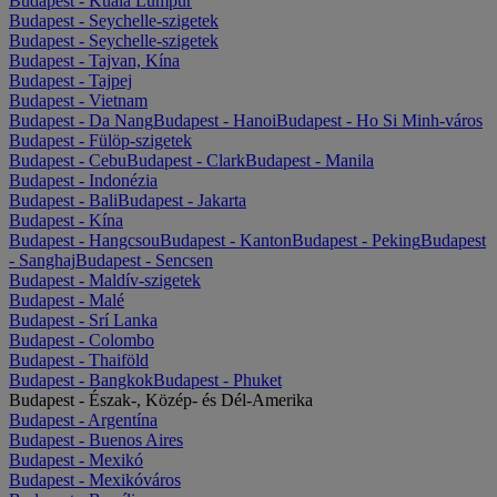
Budapest - Kuala Lumpur
Budapest - Seychelle-szigetek
Budapest - Seychelle-szigetek
Budapest - Tajvan, Kína
Budapest - Tajpej
Budapest - Vietnam
Budapest - Da Nang
Budapest - Hanoi
Budapest - Ho Si Minh-város
Budapest - Fülöp-szigetek
Budapest - Cebu
Budapest - Clark
Budapest - Manila
Budapest - Indonézia
Budapest - Bali
Budapest - Jakarta
Budapest - Kína
Budapest - Hangcsou
Budapest - Kanton
Budapest - Peking
Budapest
- Sanghaj
Budapest - Sencsen
Budapest - Maldív-szigetek
Budapest - Malé
Budapest - Srí Lanka
Budapest - Colombo
Budapest - Thaiföld
Budapest - Bangkok
Budapest - Phuket
Budapest - Észak-, Közép- és Dél-Amerika
Budapest - Argentína
Budapest - Buenos Aires
Budapest - Mexikó
Budapest - Mexikóváros