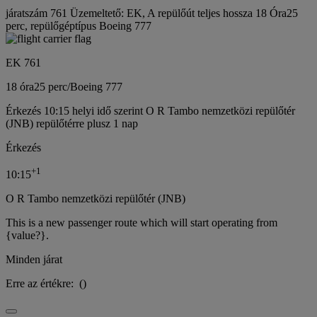
járatszám 761 Üzemeltető: EK, A repülőút teljes hossza 18 Óra25
perc, repülőgéptípus Boeing 777
EK 761
18 óra
25 perc
/
Boeing 777
Érkezés 10:15 helyi idő szerint O R Tambo nemzetközi repülőtér
(JNB) repülőtérre plusz 1 nap
Érkezés
+
1
10:15
O R Tambo nemzetközi repülőtér (JNB)
This is a new passenger route which will start operating from
{value?}.
Minden járat
Erre az értékre:
(
)