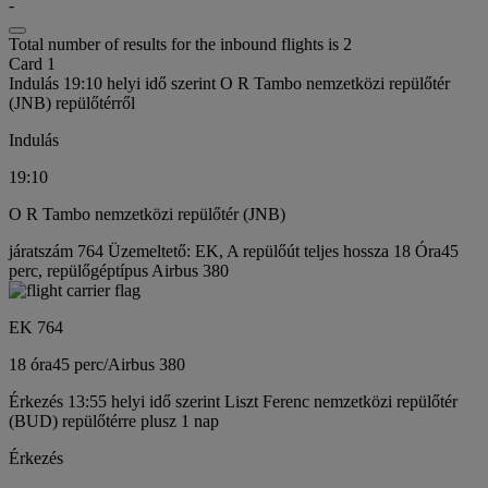
-
Total number of results for the inbound flights is 2
Card 1
Indulás 19:10 helyi idő szerint O R Tambo nemzetközi repülőtér
(JNB) repülőtérről
Indulás
19:10
O R Tambo nemzetközi repülőtér (JNB)
járatszám 764 Üzemeltető: EK, A repülőút teljes hossza 18 Óra45
perc, repülőgéptípus Airbus 380
EK 764
18 óra
45 perc
/
Airbus 380
Érkezés 13:55 helyi idő szerint Liszt Ferenc nemzetközi repülőtér
(BUD) repülőtérre plusz 1 nap
Érkezés