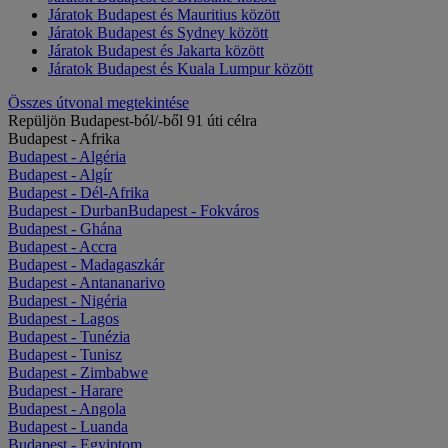
Járatok Budapest és Mauritius között
Járatok Budapest és Sydney között
Járatok Budapest és Jakarta között
Járatok Budapest és Kuala Lumpur között
Összes útvonal megtekintése
Repüljön Budapest-ból/-ből 91 úti célra
Budapest - Afrika
Budapest - Algéria
Budapest - Algír
Budapest - Dél-Afrika
Budapest - Durban
Budapest - Fokváros
Budapest - Ghána
Budapest - Accra
Budapest - Madagaszkár
Budapest - Antananarivo
Budapest - Nigéria
Budapest - Lagos
Budapest - Tunézia
Budapest - Tunisz
Budapest - Zimbabwe
Budapest - Harare
Budapest - Angola
Budapest - Luanda
Budapest - Egyiptom