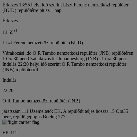
Érkezés 13:55 helyi idő szerint Liszt Ferenc nemzetközi repülőtér
(BUD) repülőtérre plusz 1 nap
Érkezés
+
1
13:55
Liszt Ferenc nemzetközi repülőtér (BUD)
Várakozási idő O R Tambo nemzetközi repülőtér (JNB) repülőtéren:
1 Óra30 perc
Csatlakozás itt: Johannesburg (JNB) : 1 óra 30 perc
Indulás 22:20 helyi idő szerint O R Tambo nemzetközi repülőtér
(JNB) repülőtérről
Indulás
22:20
O R Tambo nemzetközi repülőtér (JNB)
járatszám 111 Üzemeltető: EK, A repülőút teljes hossza 15 Óra35
perc, repülőgéptípus Boeing 777
EK 111