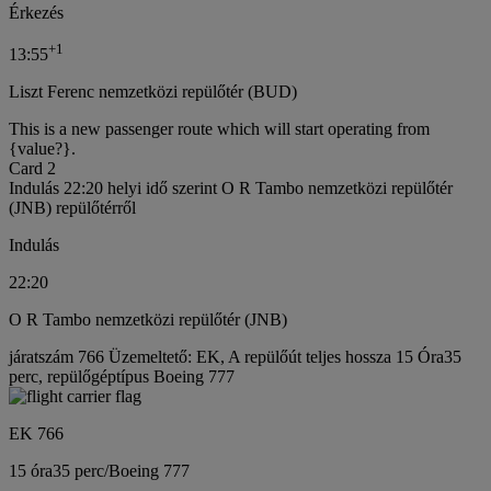
Érkezés
+
1
13:55
Liszt Ferenc nemzetközi repülőtér (BUD)
This is a new passenger route which will start operating from
{value?}.
Card 2
Indulás 22:20 helyi idő szerint O R Tambo nemzetközi repülőtér
(JNB) repülőtérről
Indulás
22:20
O R Tambo nemzetközi repülőtér (JNB)
járatszám 766 Üzemeltető: EK, A repülőút teljes hossza 15 Óra35
perc, repülőgéptípus Boeing 777
EK 766
15 óra
35 perc
/
Boeing 777