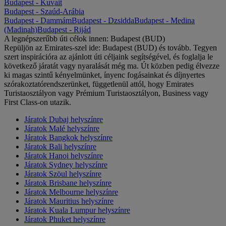
Budapest - Kuvait
Budapest - Szaúd-Arábia
Budapest - Dammám
Budapest - Dzsidda
Budapest - Medina
(Madinah)
Budapest - Rijád
A legnépszerűbb úti célok innen: Budapest (BUD)
Repüljön az Emirates-szel ide: Budapest (BUD) és tovább. Tegyen
szert inspirációra az ajánlott úti céljaink segítségével, és foglalja le
következő járatát vagy nyaralását még ma. Út közben pedig élvezze
ki magas szintű kényelmünket, ínyenc fogásainkat és díjnyertes
szórakoztatórendszerünket, függetlenül attól, hogy Emirates
Turistaosztályon vagy Prémium Turistaosztályon, Business vagy
First Class-on utazik.
Járatok Dubaj helyszínre
Járatok Malé helyszínre
Járatok Bangkok helyszínre
Járatok Bali helyszínre
Járatok Hanoi helyszínre
Járatok Sydney helyszínre
Járatok Szöul helyszínre
Járatok Brisbane helyszínre
Járatok Melbourne helyszínre
Járatok Mauritius helyszínre
Járatok Kuala Lumpur helyszínre
Járatok Phuket helyszínre