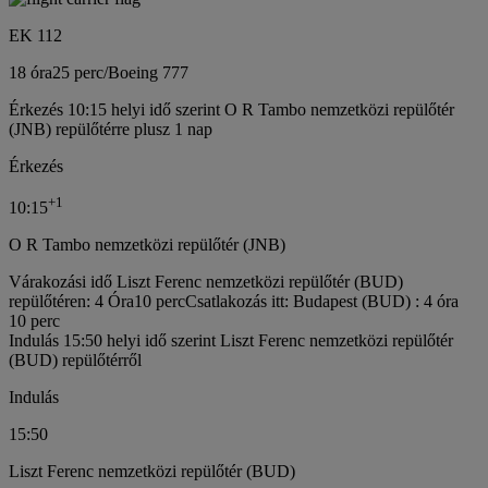
EK 112
18 óra
25 perc
/
Boeing 777
Érkezés 10:15 helyi idő szerint O R Tambo nemzetközi repülőtér
(JNB) repülőtérre plusz 1 nap
Érkezés
+
1
10:15
O R Tambo nemzetközi repülőtér (JNB)
Várakozási idő Liszt Ferenc nemzetközi repülőtér (BUD)
repülőtéren: 4 Óra10 perc
Csatlakozás itt: Budapest (BUD) : 4 óra
10 perc
Indulás 15:50 helyi idő szerint Liszt Ferenc nemzetközi repülőtér
(BUD) repülőtérről
Indulás
15:50
Liszt Ferenc nemzetközi repülőtér (BUD)