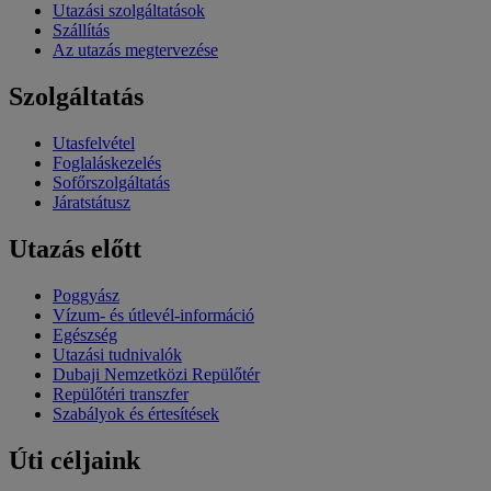
Utazási szolgáltatások
Szállítás
Az utazás megtervezése
Szolgáltatás
Utasfelvétel
Foglaláskezelés
Sofőrszolgáltatás
Járatstátusz
Utazás előtt
Poggyász
Vízum- és útlevél-információ
Egészség
Utazási tudnivalók
Dubaji Nemzetközi Repülőtér
Repülőtéri transzfer
Szabályok és értesítések
Úti céljaink