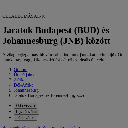
CÉLÁLLOMÁSAINK
Járatok Budapest (BUD) és
Johannesburg (JNB) között
A világ legizgalmasabb városaiba indítunk járatokat – elrepítjük Önt
munkaügyi vagy kikapcsolódási célból az ideális úti célra.
Otthoni
Úti céljaink
Afrika
Dél-Afrika
Johannesburg
Járatok Budapest és Johannesburg között
Oda-vissza
Egyirányú út
Több város
Bejelentkezés Classic Rewards foglalásához