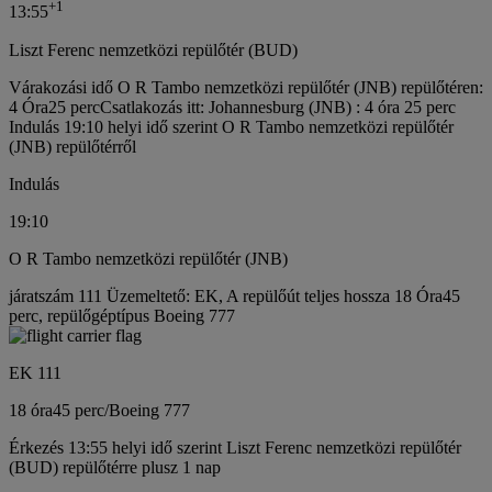
+
1
13:55
Liszt Ferenc nemzetközi repülőtér (BUD)
Várakozási idő O R Tambo nemzetközi repülőtér (JNB) repülőtéren:
4 Óra25 perc
Csatlakozás itt: Johannesburg (JNB) : 4 óra 25 perc
Indulás 19:10 helyi idő szerint O R Tambo nemzetközi repülőtér
(JNB) repülőtérről
Indulás
19:10
O R Tambo nemzetközi repülőtér (JNB)
járatszám 111 Üzemeltető: EK, A repülőút teljes hossza 18 Óra45
perc, repülőgéptípus Boeing 777
EK 111
18 óra
45 perc
/
Boeing 777
Érkezés 13:55 helyi idő szerint Liszt Ferenc nemzetközi repülőtér
(BUD) repülőtérre plusz 1 nap