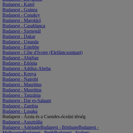
Budapest - Kairó
Budapest - Guinea
Budapest - Conakry
Budapest - Marokkó
Budapest - Casablanca
Budapest - Szenegál
Budapest - Dakar
Budapest - Uganda
Budapest - Entebbe
Budapest - Côte d'Ivoire (Elefántcsontpart)
Budapest - Abidjan
Budapest - Etiópia
Budapest - Addisz-Abeba
Budapest - Kenya
Budapest - Nairobi
Budapest - Mauritius
Budapest - Mauritius
Budapest - Tanzánia
Budapest - Dar es-Salaam
Budapest - Zambia
Budapest - Lusaka
Budapest - Ázsia és a Csendes-óceáni térség
Budapest - Ausztrália
Budapest - Adelaide
Budapest - Brisbane
Budapest -
Melbourne
Budapest - Perth
Budapest - Sydney