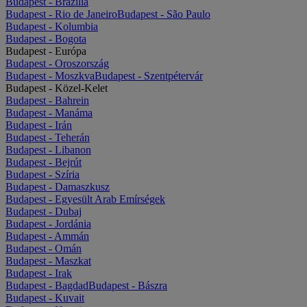
Budapest - Brazília
Budapest - Rio de Janeiro
Budapest - São Paulo
Budapest - Kolumbia
Budapest - Bogota
Budapest - Európa
Budapest - Oroszország
Budapest - Moszkva
Budapest - Szentpétervár
Budapest - Közel-Kelet
Budapest - Bahrein
Budapest - Manáma
Budapest - Irán
Budapest - Teherán
Budapest - Libanon
Budapest - Bejrút
Budapest - Szíria
Budapest - Damaszkusz
Budapest - Egyesült Arab Emírségek
Budapest - Dubaj
Budapest - Jordánia
Budapest - Ammán
Budapest - Omán
Budapest - Maszkat
Budapest - Irak
Budapest - Bagdad
Budapest - Bászra
Budapest - Kuvait