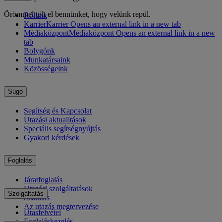
Örömmel tölt el bennünket, hogy velünk repül.
Rólunk
Karrier
Karrier Opens an external link in a new tab
Médiaközpont
Médiaközpont Opens an external link in a new
tab
Bolygónk
Munkatársaink
Közösségeink
Súgó
Segítség és Kapcsolat
Utazási aktualitások
Speciális segítségnyújtás
Gyakori kérdések
Foglalás
Járatfoglalás
Utazási szolgáltatások
Szolgáltatás
Szállítás
Az utazás megtervezése
Utasfelvétel
Foglaláskezelés