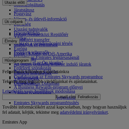
Utazás előtt
Sofőrszolgáltatás
Járatstátusz
Poggyász
Vízum- és útlevél-információ
Úti céljaink
Egészség
Utazási tudnivalók
Útvonaltérkép
Dubaji Nemzetközi Repülőtér
Afrika
Repülőtéri transzfer
Élmény
Ázsia és a csendes-óceáni térség
Szabályok és értesítések
Európa
Fedélzeti jellemzők
Észak-, Közép- és Dél-Amerika
Vásárlás az Emirates légitársaságnál
Közel-Kelet
Hűségprogram
Mi érhető el az Ön járatán?
Az összes országba/területre induló járatok
Fedélzeti szórakozás
Feliratkozás különleges ajánlatainkra
Bejelentkezés a fiókjába
Étkezési lehetőségek
Csatlakozzon az Emirates Skywards programhoz
Várótermeink
Tekintse meg legújabb viteldíjainkat és ajánlatainkat.
Partnereink
Útmegszakítás Dubajban
A Business Rewards-program előnyei
Leiratkozás vagy beállítások módosítása
Vállalat regisztrálása
E-mail cím
Feliratkozás
Az Emirates Skywards programszabályzata
Emirates Skywards programfrissítés
További információkért azzal kapcsolatban, hogy hogyan használjuk
fel adatait, kérjük, tekintse meg
adatvédelmi irányelvünket
.
Emirates App