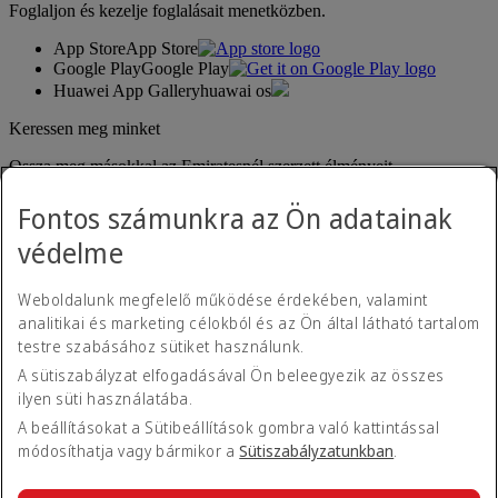
Foglaljon és kezelje foglalásait menetközben.
App Store
App Store
Google Play
Google Play
Huawei App Gallery
huawai os
Keressen meg minket
Ossza meg másokkal az Emiratesnél szerzett élményeit.
Fontos számunkra az Ön adatainak
védelme
Weboldalunk megfelelő működése érdekében, valamint
analitikai és marketing célokból és az Ön által látható tartalom
testre szabásához sütiket használunk.
Hozzáférhetőségi nyilatkozat
A sütiszabályzat elfogadásával Ön beleegyezik az összes
Kapcsolat
ilyen süti használatába.
Adatvédelmi irányelvek
Felhasználási feltételek
A beállításokat a Sütibeállítások gombra való kattintással
Cookie-szabályzat
módosíthatja vagy bármikor a
Sütiszabályzatunkban
.
Kiberbiztonság
Átláthatósági nyilatkozat a modernkori rabszolgaságról szóló