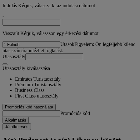
Indulás Kérjük, válassza ki az indulási dátumot
-
Visszaút Kérjük, válasszon egy érkezési dátumot
Utasok
Figyelem: Ön legfeljebb kilenc
utas számára intézhet foglalást.
Utasosztály
Utasosztály kiválasztása
Emirates Turistaosztály
Prémium Turistaosztály
Business Class
First Class utasosztály
Promóciós kód használata
Promóciós kód
Alkalmazás
Járatkeresés