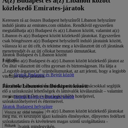
A(z) Budapest és a(z) Libanon között
közlekedő Emirates-járatok
Keressen rá az összes Budapest helyszínről Libanon helyszínre
induló járatra az emirates.com oldalon. Rendkívül egyszerűen
megtalálhatja a(z) Budapest és a(z) Libanon között, valamint a(z)
Libanon és a(z) Budapest között közlekedő járatokat. Egyszerűen
csak böngésszen a(z) Budapest helyszínről induló járataink között,
válassza ki az úti célt, és tekintse meg a kiválasztott úti cél járatának
menetrendjét és az úti célokat bemutató útmutatókat.
Járatok Budapest és Libanon között
1 úti cél
Foglaljon a(z) Budapest és a(z) Libanon között közlekedő járatot az
Ön által választott úti célra gyorsan és biztonságosan. Ha látja a
„Legjobb árgarancia” szimbólumunkat, az azt jelenti, hogy a legjobb
Járatok Budapest és Bejrút között
viteldíjat kapja járataira.
Járatok Libanon és Budapest között
Úti célokat bemutató útmutatónkban hasznos tanácsokkal segítjük
elő a szórakozási lehetőségek és látnivalók kiválasztását – valamint
megismertetjük Önt a város legkiválóbb hoteljeivel,
Járatok Bejrút és Budapest között
szórakozóhelyeivel és éttermeivel.
Járatok Budapest helyszínre
Foglaljon a(z) Budapest és a(z) Libanon között közlekedő járatokat
Vissza az oldal tetejére
még ma, és készüljön igazi kulináris élményekre, díjnyertes fedélzeti
szórakoztatásra és kivételesen magas szintű szolgáltatásra -
Rólunk
utasosztályaink mindegyikén.