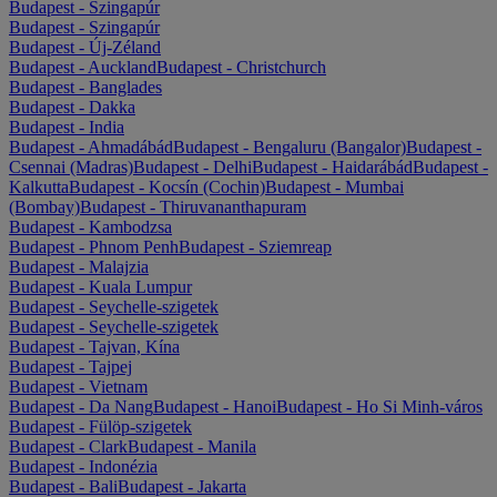
Budapest - Szingapúr
Budapest - Szingapúr
Budapest - Új-Zéland
Budapest - Auckland
Budapest - Christchurch
Budapest - Banglades
Budapest - Dakka
Budapest - India
Budapest - Ahmadábád
Budapest - Bengaluru (Bangalor)
Budapest -
Csennai (Madras)
Budapest - Delhi
Budapest - Haidarábád
Budapest -
Kalkutta
Budapest - Kocsín (Cochin)
Budapest - Mumbai
(Bombay)
Budapest - Thiruvananthapuram
Budapest - Kambodzsa
Budapest - Phnom Penh
Budapest - Sziemreap
Budapest - Malajzia
Budapest - Kuala Lumpur
Budapest - Seychelle-szigetek
Budapest - Seychelle-szigetek
Budapest - Tajvan, Kína
Budapest - Tajpej
Budapest - Vietnam
Budapest - Da Nang
Budapest - Hanoi
Budapest - Ho Si Minh-város
Budapest - Fülöp-szigetek
Budapest - Clark
Budapest - Manila
Budapest - Indonézia
Budapest - Bali
Budapest - Jakarta