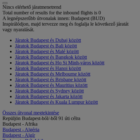
Nincs elérhető járatmenetrend
Total number of results for the inbound flights is 0
A legnépszerűbb útvonalak innen: Budapest (BUD)
Inspirálódjon, majd tervezze meg és foglalja le következő járatát
vagy nyaralását.
Járatok Budapest és Dubaj között
Járatok Budapest és Bali között
Járatok Budapest és Malé között
Járatok Budapest és Bangkok között
Járatok Budapest és Ho Si Minh-város között
Járatok Budapest és Hanoi között
Járatok Budapest és Melbourne között
Járatok Budapest és Brisbane között
Járatok Budapest és Mauritius között
Járatok Budapest és Sydney között
Járatok Budapest és Jakarta között
Járatok Budapest és Kuala Lumpur között
Összes útvonal megtekintése
Repüljön Budapest-ból/-ből 91 úti célra
Budapest - Afrika
Budapest - Algéria
Budapest - Algír