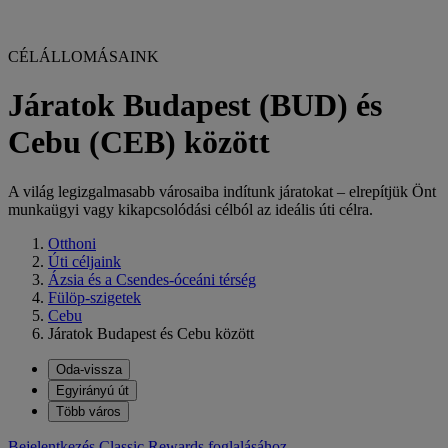
CÉLÁLLOMÁSAINK
Járatok Budapest (BUD) és
Cebu (CEB) között
A világ legizgalmasabb városaiba indítunk járatokat – elrepítjük Önt
munkaügyi vagy kikapcsolódási célból az ideális úti célra.
Otthoni
Úti céljaink
Ázsia és a Csendes-óceáni térség
Fülöp-szigetek
Cebu
Járatok Budapest és Cebu között
Oda-vissza
Egyirányú út
Több város
Bejelentkezés Classic Rewards foglalásához