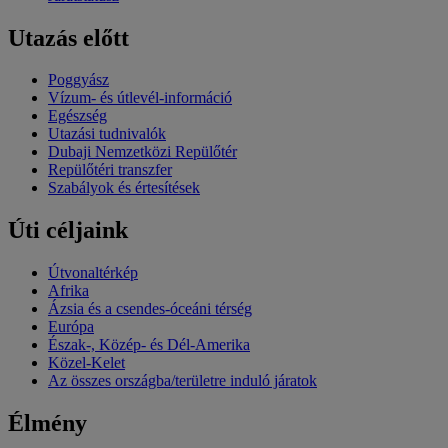
Utazás előtt
Poggyász
Vízum- és útlevél-információ
Egészség
Utazási tudnivalók
Dubaji Nemzetközi Repülőtér
Repülőtéri transzfer
Szabályok és értesítések
Úti céljaink
Útvonaltérkép
Afrika
Ázsia és a csendes-óceáni térség
Európa
Észak-, Közép- és Dél-Amerika
Közel-Kelet
Az összes országba/területre induló járatok
Élmény