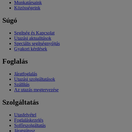
Munkatársaink
Közösségeink
Súgó
Segítség és Kapcsolat
Utazási aktualitások
Speciális segítségnyújtás
Gyakori kérdések
Foglalás
Járatfoglalás
Utazási szolgáltatások
Szállítás
Az utazás megtervezése
Szolgáltatás
Utasfelvétel
Foglaláskezelés
Sofőrszolgáltatás
Járatstátusz