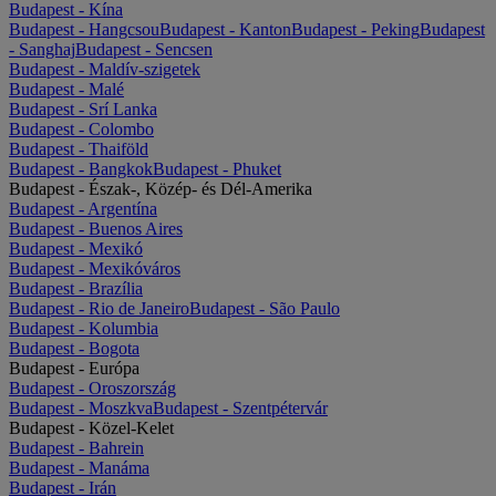
Budapest - Kína
Budapest - Hangcsou
Budapest - Kanton
Budapest - Peking
Budapest
- Sanghaj
Budapest - Sencsen
Budapest - Maldív-szigetek
Budapest - Malé
Budapest - Srí Lanka
Budapest - Colombo
Budapest - Thaiföld
Budapest - Bangkok
Budapest - Phuket
Budapest - Észak-, Közép- és Dél-Amerika
Budapest - Argentína
Budapest - Buenos Aires
Budapest - Mexikó
Budapest - Mexikóváros
Budapest - Brazília
Budapest - Rio de Janeiro
Budapest - São Paulo
Budapest - Kolumbia
Budapest - Bogota
Budapest - Európa
Budapest - Oroszország
Budapest - Moszkva
Budapest - Szentpétervár
Budapest - Közel-Kelet
Budapest - Bahrein
Budapest - Manáma
Budapest - Irán