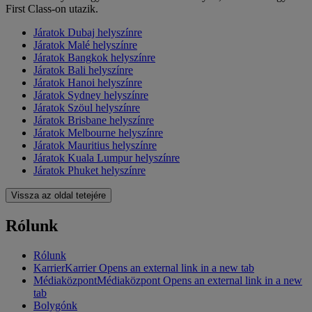
First Class-on utazik.
Járatok Dubaj helyszínre
Járatok Malé helyszínre
Járatok Bangkok helyszínre
Járatok Bali helyszínre
Járatok Hanoi helyszínre
Járatok Sydney helyszínre
Járatok Szöul helyszínre
Járatok Brisbane helyszínre
Járatok Melbourne helyszínre
Járatok Mauritius helyszínre
Járatok Kuala Lumpur helyszínre
Járatok Phuket helyszínre
Vissza az oldal tetejére
Rólunk
Rólunk
Karrier
Karrier Opens an external link in a new tab
Médiaközpont
Médiaközpont Opens an external link in a new
tab
Bolygónk