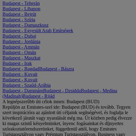
Budapest - Teherán
Budapest - Libanon
Budapest - Bejrút
Budapest - Szíria
Budapest - Damaszkusz
Budapest - Egyesült Arab Emírségek
Budapest - Dubaj
Budapest - Jordánia
Budapest - Ammán
Budapest - Omán
Budapest - Maszkat
Budapest - Irak
Budapest - Bagdad
Budapest - Bászra
Budapest - Kuvait
Budapest - Kuvait
Budapest - Szaúd-Arábia
Budapest - Dammám
Budapest - Dzsidda
Budapest - Medina
(Madinah)
Budapest - Rijád
A legnépszerűbb úti célok innen: Budapest (BUD)
Repüljön az Emirates-szel ide: Budapest (BUD) és tovább. Tegyen
szert inspirációra az ajánlott úti céljaink segítségével, és foglalja le
következő járatát vagy nyaralását még ma. Út közben pedig élvezze
ki magas szintű kényelmünket, ínyenc fogásainkat és díjnyertes
szórakoztatórendszerünket, függetlenül attól, hogy Emirates
Turistaosztályon vagy Prémium Turistaosztályon, Business vagy