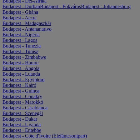
Budapest - Dél-Afrika
Budapest - Durban
Budapest - Fokváros
Budapest - Johannesburg
Budapest - Ghána
Budapest - Accra
Budapest - Madagaszkár
Budapest - Antananarivo
Budapest - Nigéria
Budapest - Lagos
Budapest - Tunézia
Budapest - Tunisz
Budapest - Zimbabwe
Budapest - Harare
Budapest - Angola
Budapest - Luanda
Budapest - Egyiptom
Budapest - Kairó
Budapest - Guinea
Budapest - Conakry
Budapest - Marokkó
Budapest - Casablanca
Budapest - Szenegál
Budapest - Dakar
Budapest - Uganda
Budapest - Entebbe
Budapest - Côte d'Ivoire (Elefántcsontpart)