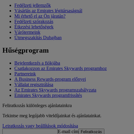
Fedélzeti jellemzők
Vásárlás az Emirates légitársaságnál
Mi érhető el az Ön járatán?
Fedélzeti szórakozás
Étkezési lehetőségek
Várótermeink
Útmegszakítás Dubajban
Hűségprogram
Bejelentkezés a fiókjába
Csatlakozzon az Emirates Skywards programhoz
Partnereink
A Business Rewards-program előnyei
Vállalat regisztrálása
Az Emirates Skywards programszabályzata
Emirates Skywards programfrissítés
Feliratkozás különleges ajánlatainkra
Tekintse meg legújabb viteldíjainkat és ajánlatainkat.
Leiratkozás vagy beállítások módosítása
E-mail cím
Feliratkozás