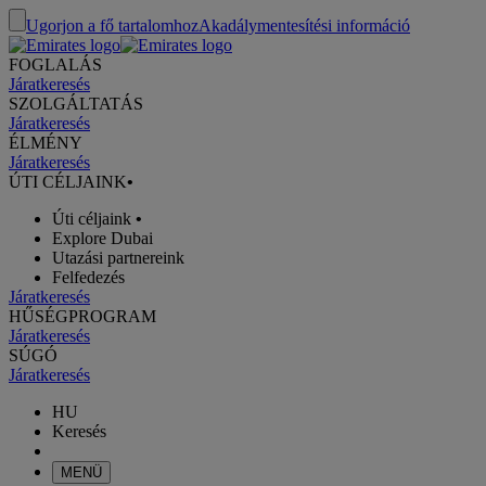
Ugorjon a fő tartalomhoz
Akadálymentesítési információ
FOGLALÁS
Járatkeresés
SZOLGÁLTATÁS
Járatkeresés
ÉLMÉNY
Járatkeresés
ÚTI CÉLJAINK
•
Úti céljaink
•
Explore Dubai
Utazási partnereink
Felfedezés
Járatkeresés
HŰSÉGPROGRAM
Járatkeresés
SÚGÓ
Járatkeresés
HU
Keresés
MENÜ