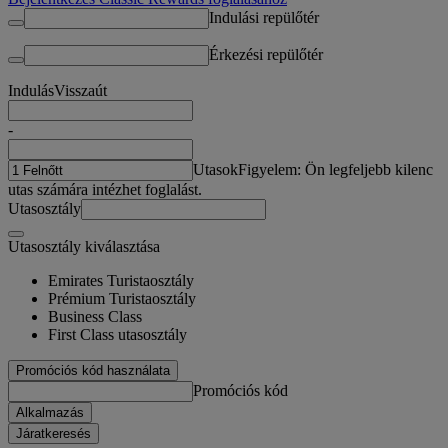
Indulási repülőtér
Érkezési repülőtér
Indulás
Visszaút
-
Utasok
Figyelem: Ön legfeljebb kilenc
utas számára intézhet foglalást.
Utasosztály
Utasosztály kiválasztása
Emirates Turistaosztály
Prémium Turistaosztály
Business Class
First Class utasosztály
Promóciós kód használata
Promóciós kód
Alkalmazás
Járatkeresés