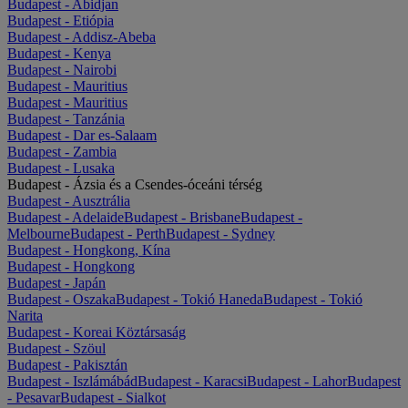
Budapest - Abidjan
Budapest - Etiópia
Budapest - Addisz-Abeba
Budapest - Kenya
Budapest - Nairobi
Budapest - Mauritius
Budapest - Mauritius
Budapest - Tanzánia
Budapest - Dar es-Salaam
Budapest - Zambia
Budapest - Lusaka
Budapest - Ázsia és a Csendes-óceáni térség
Budapest - Ausztrália
Budapest - Adelaide
Budapest - Brisbane
Budapest -
Melbourne
Budapest - Perth
Budapest - Sydney
Budapest - Hongkong, Kína
Budapest - Hongkong
Budapest - Japán
Budapest - Oszaka
Budapest - Tokió Haneda
Budapest - Tokió
Narita
Budapest - Koreai Köztársaság
Budapest - Szöul
Budapest - Pakisztán
Budapest - Iszlámábád
Budapest - Karacsi
Budapest - Lahor
Budapest
- Pesavar
Budapest - Sialkot