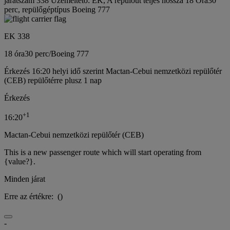
járatszám 338 Üzemeltető: EK, A repülőút teljes hossza 18 Óra30
perc, repülőgéptípus Boeing 777
EK 338
18 óra
30 perc
/
Boeing 777
Érkezés 16:20 helyi idő szerint Mactan-Cebui nemzetközi repülőtér
(CEB) repülőtérre plusz 1 nap
Érkezés
+
1
16:20
Mactan-Cebui nemzetközi repülőtér (CEB)
This is a new passenger route which will start operating from
{value?}.
Minden járat
Erre az értékre:
(
)
-