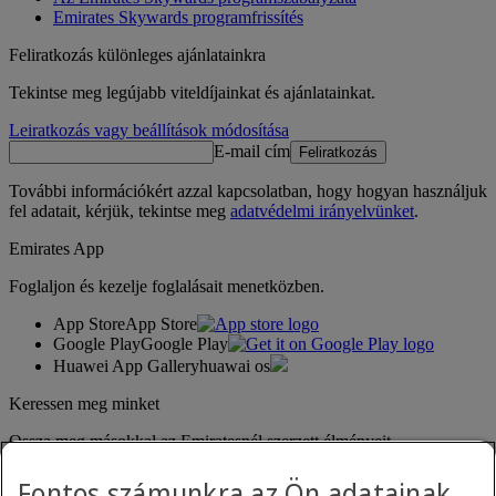
Emirates Skywards programfrissítés
Feliratkozás különleges ajánlatainkra
Tekintse meg legújabb viteldíjainkat és ajánlatainkat.
Leiratkozás vagy beállítások módosítása
E-mail cím
Feliratkozás
További információkért azzal kapcsolatban, hogy hogyan használjuk
fel adatait, kérjük, tekintse meg
adatvédelmi irányelvünket
.
Emirates App
Foglaljon és kezelje foglalásait menetközben.
App Store
App Store
Google Play
Google Play
Huawei App Gallery
huawai os
Keressen meg minket
Ossza meg másokkal az Emiratesnél szerzett élményeit.
Fontos számunkra az Ön adatainak