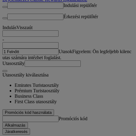
Indulási repülőtér
Érkezési repülőtér
Indulás
Visszaút
-
Utasok
Figyelem: Ön legfeljebb kilenc
utas számára intézhet foglalást.
Utasosztály
Utasosztály kiválasztása
Emirates Turistaosztály
Prémium Turistaosztály
Business Class
First Class utasosztály
Promóciós kód használata
Promóciós kód
Alkalmazás
Járatkeresés