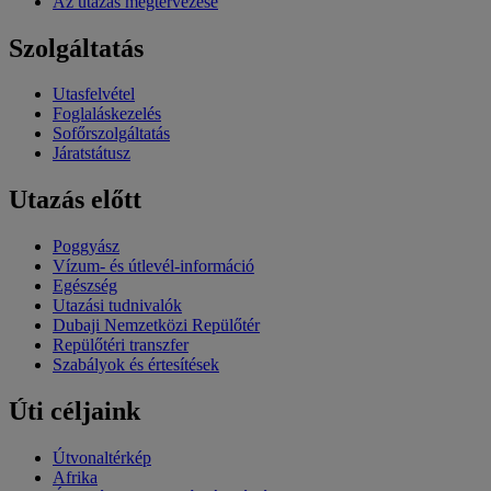
Az utazás megtervezése
Szolgáltatás
Utasfelvétel
Foglaláskezelés
Sofőrszolgáltatás
Járatstátusz
Utazás előtt
Poggyász
Vízum- és útlevél-információ
Egészség
Utazási tudnivalók
Dubaji Nemzetközi Repülőtér
Repülőtéri transzfer
Szabályok és értesítések
Úti céljaink
Útvonaltérkép
Afrika