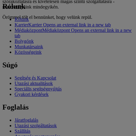
szórakoztatásra és kivételesen magas szintű szolgáltatásra -
Rólunk
utasosztályaink mindegyikén.
Örömmel tölt el bennünket, hogy velünk repül.
Rólunk
Karrier
Karrier Opens an external link in a new tab
Médiaközpont
Médiaközpont Opens an external link in a new
tab
Bolygónk
Munkatársaink
Közösségeink
Súgó
Segítség és Kapcsolat
Utazási aktualitások
Speciális segítségnyújtás
Gyakori kérdések
Foglalás
Járatfoglalás
Utazási szolgáltatások
Szállítás