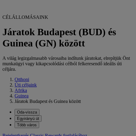
CÉLÁLLOMÁSAINK
Járatok Budapest (BUD) és
Guinea (GN) között
A világ legizgalmasabb városaiba indítunk járatokat, elrepítjük Önt
munkaügyi vagy kikapcsolódási célból felkeresendő ideális úti
céljára.
Otthoni
Úti céljaink
Afrika
Guinea
Járatok Budapest és Guinea között
Oda-vissza
Egyirányú út
Több város
Bejelentkezés Classic Rewards foglalásához