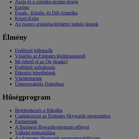
Ázsia és a csendes-óceáni térség
Európa
Észak-, Közép- és Dél-Amerika
Közel-Kelet
Az összes országba/területre induló járatok
Élmény
Fedélzeti jellemzők
Vásárlás az Emirates légitársaságnál
Mi érhető el az Ön járatán?
Fedélzeti szórakozás
Étkezési lehetőségek
Várótermeink
Útmegszakítás Dubajban
Hűségprogram
Bejelentkezés a fiókjába
Csatlakozzon az Emirates Skywards programhoz
Partnereink
A Business Rewards-program előnyei
Vállalat regisztrálása
Az Emirates Skywards programszabályzata