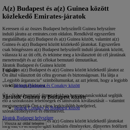
A(z) Budapest és a(z) Guinea között
közlekedő Emirates-járatok
Keressen rá az összes Budapest helyszínről Guinea helyszínre
induló járatra az emirates.com oldalon. Rendkívül egyszerűen
megtalálhatja a(z) Budapest és a(z) Guinea között, valamint a(z)
Guinea és a(z) Budapest között közlekedő járatokat. Egyszerűen
csak böngésszen a(z) Budapest helyszínről induló járataink között,
válassza ki az úti célt, és tekintse meg a kiválasztott úti cél járatának
menetrendjét és az úti célokat bemutató útmutatókat.
Járatok Budapest és Guinea között
Foglaljon a(z) Budapest és a(z) Guinea között közlekedő járatot az
1 úti cél
Ön által választott úti célra gyorsan és biztonságosan. Ha látja a
„Legjobb árgarancia” szimbólumunkat, az azt jelenti, hogy a legjobb
viteldíjat kapja járataira.
Járatok Budapest és Conakry között
Úti célokat bemutató útmutatónkban hasznos tanácsokkal segítjük
Járatok Guinea és Budapest között
elő a szórakozási lehetőségek és látnivalók kiválasztását – valamint
megismertetjük Önt a város legkiválóbb hoteljeivel,
Járatok Conakry és Budapest között
szórakozóhelyeivel és éttermeivel.
Járatok Budapest helyszínre
Foglaljon a(z) Budapest és a(z) Guinea között közlekedő járatokat
Vissza az oldal tetejére
még ma, és készüljön igazi kulináris élményekre, díjnyertes fedélzeti