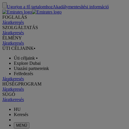
Ugorjon a fő tartalomhoz
Akadálymentesítési információ
FOGLALÁS
Járatkeresés
SZOLGÁLTATÁS
Járatkeresés
ÉLMÉNY
Járatkeresés
ÚTI CÉLJAINK
•
Úti céljaink
•
Explore Dubai
Utazási partnereink
Felfedezés
Járatkeresés
HŰSÉGPROGRAM
Járatkeresés
SÚGÓ
Járatkeresés
HU
Keresés
MENÜ