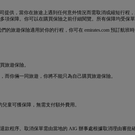
或分公司提供，當你在旅途上遇到任何意外情況而需取消或縮短行
多項保障。你可以在購買保險之前仔細閱覽。所有保障均受保單
旅遊保險適用於你的行程，你可在 emirates.com 預訂航
買旅遊保險。
，而你倆一同旅遊，你將不能只為自己購買旅遊保險。
下的兒童可獲保障，無需支付額外費用。
款程序。取消保單需由當地的 AIG 辦事處根據取消理由審批