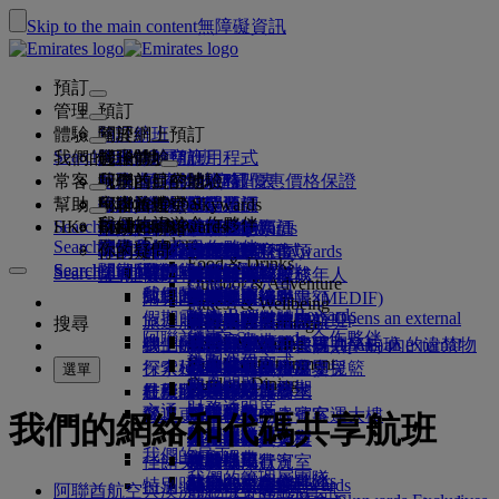
Skip to the main content
無障礙資訊
預訂
管理
預訂
體驗
預訂航班
關於網上預訂
管理
Search flight
我們的目的地
阿聯酋航空應用程式
管理你的預訂
起飛前
機上體驗
搜尋航班
常客
起飛前
行李
航班上提供的服務
阿聯酋航空體驗
我們的目的地
阿聯酋航空最優惠價格保證
檢索你的預訂
航班時間表
Explore Dubai
幫助
行李資料
簽證和護照
你的旅程從此開始
家庭旅遊
目的地
阿聯酋航空 Skywards
旅遊資訊
機艙特色
精選票價
座位選擇
取消預訂
Explore Dubai
我們的旅遊合作夥伴
Search flight
HK
Fly Better
Business Rewards
尋找你的簽證要求
與家人同行
加入阿聯酋航空 Skywards
幫助和聯絡
行李資料
阿聯酋航空體驗
我們的目的地
特別優惠
保留我的票價
更改你的預訂
危險品指南
頭等客艙
Explore
Search flight
飛悅卓越
關於我們
空中和地面合作夥伴
探索
註冊你的公司
幫助和聯絡
你的疑問
行程規劃
阿聯酋航空應用程式
簽證及護照資料
計劃你的家庭旅行
關於阿聯酋航空 Skywards
選擇你的座位
規則及注意事項
托運行李
商務客艙
專車接送
亞太地區
Food & Drinks
Search flight
Search flight
Business Rewards
關於我們
探索阿聯酋航空目的地
飛悅卓越的理由
我們的旅遊合作夥伴
Search flight
常見問題
健康
幫助和聯絡
預訂酒店
升級航班
隨身行李
美國旅遊授權
尊尚經濟客艙
阿聯酋航空服務
無人陪同的未成年人
美洲
會員級別
Outdoor & Adventure
註冊你的公司
我們的故事
航線圖
澳洲航空
flydubai
阿聯酋簽證
常見問題
旅行團及活動
管理專車接送
旅行健康證明書 (MEDIF)
購買更多行李限額
經濟客艙
季節性場合
懷孕
非洲
更改或取消
Fitness & Wellbeing
登入 Business Rewards
flydubai
假期靈感
媒體中心
現金 + 哩數
媒體中心 Opens an external
旅遊服務
預訂無障礙出行
餐膳資訊
額外托運行李限額
舒適的機上體驗
非接觸式旅程
行李限額
歐洲
簽證和護照協助
預訂阿聯酋航空航班
搜尋
Culture & Heritage
阿聯酋航空 Skywards 合作夥伴
優惠
link in a new tab
海灘目的地
電子會員卡
Beach & Marine
網上辦理登機手續
機上娛樂
我們的貴賓室
機場迎賓
阿拉伯聯合酋長國 (UAE) 內的違禁物
杜拜行李服務
兒童及嬰兒票價規則
中東
意見和投訴
我們的網絡和代碼共享航班
機場迎賓 Opens an external
集團公司
計劃運作方式
Family entertainment
大自然假期
我的家庭
link in a new tab
行李延誤或損壞
探索杜拜
辦理登機手續選項
品
ice 精選
頭等客艙貴賓室
汽車安全座椅及嬰兒籃
行李延誤或損壞支援
我們的其他產品
選單
Outdoor Dining
安全
常見問題
杜拜轉機服務
歷史和文化假期
使用哩數
航班狀況
杜拜國際機場
在機場
最新目的地
ice 直播電視
商務客艙貴賓室
杜拜接駁服務
特別協助與要求
財務透明度
交通
城市度假
補領哩數
機上
營運更改
阿聯酋航空 3 號客運大樓
機上 Wi-Fi
全球各地的貴賓室
赫爾辛基
行李與失物
我們的網絡和代碼共享航班
負責任企業
機場接駁服務
美食家之旅
購買哩數
來往各客運大樓
兒童娛樂
合作夥伴貴賓室
與兒童同行
杭州
近期的旅遊更新
準備出發
我們的員工
預訂汽車
賺取哩數
佳餚美饌
來回機場
付費使用貴賓室
攜嬰兒同行
峴港
查詢航班狀況
在機場
我們的管理層團隊
Skywards Skysurfers
航空公司合作夥伴
特別照顧
穿梭巴士服務
頭等客艙美食
Marhaba 貴賓室
嬰兒行李限額
深圳
阿聯酋航空 Skywards
阿聯酋航空與澳洲航空合作關係資訊