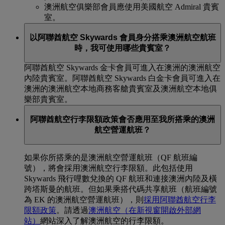
澳洲航空俱樂部會員應使用美國航空 Admiral 貴賓
室。
以阿聯酋航空 Skywards 會員身分搭乘澳洲航空航班
時，我可使用哪些貴賓室？
阿聯酋航空 Skywards 金卡會員可進入在澳洲的澳洲航空
內陸貴賓室。阿聯酋航空 Skywards 白金卡會員可進入在
澳洲的澳洲航空本地商務客艙貴賓室及澳洲航空本地俱
樂部貴賓室。
阿聯酋航空行李限額政策會否應用至我所搭乘的澳洲
航空營運航班？
如果你所搭乘的是澳洲航空營運航班（QF 航班編
號），將會採用澳洲航空行李限額。此包括使用
Skywards 飛行哩數兌換的 QF 航班和連接澳洲內陸及橫
跨塔斯曼的航班。但如果乘搭代碼共享航班（航班編號
為 EK 的澳洲航空營運航班），則
採用阿聯酋航空行李
限額政策
。請透過
澳洲航空
（在新視窗開啟外部網
站）
網站深入了解澳洲航空的行李限額。