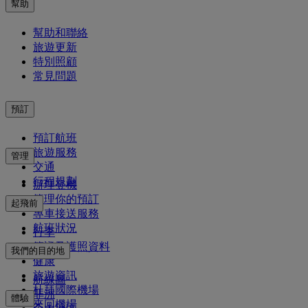
幫助
幫助和聯絡
旅遊更新
特別照顧
常見問題
預訂
預訂航班
旅遊服務
管理
交通
行程規劃
辦理登機
管理你的預訂
起飛前
專車接送服務
航班狀況
行李
簽證及護照資料
我們的目的地
健康
旅遊資訊
航線圖
杜拜國際機場
非洲
體驗
來回機場