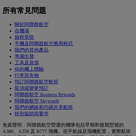
所有常見問題
關於阿聯酋航空
在機場
旅程受阻
手機及阿聯酋航空應用程式
我們的其他產品
準備出發
工具及資源
你的機上體驗
行李與失物
預訂阿聯酋航空航班
取消或變更預訂
阿聯酋航空 Business Rewards
阿聯酋航空 Skywards
我們的網絡和代碼共享航班
特別協助與要求
免責聲明：阿聯酋航空營運的機隊包括早期和後期型號的
A380、A350 及 B777 飛機。視乎航線及飛機配置，實際航班