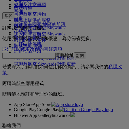
亞太地區
規則及注意事項
歐洲
機艙特色
美洲
阿聯酋航空購物
常客
中東
航班上提供的服務
前往所有國家/地區的航班
機上娛樂
訂閱我們的特別優惠
登入阿聯酋航空 Skywards
佳餚美饌
加入阿聯酋航空 Skywards
我們的貴賓室
使用我們最新的票價和優惠，為你節省更多。
我們的合作夥伴
杜拜中途停留
商務獎勵 優惠
取消訂閱或更改你的喜好選項
註冊你的公司
電郵地址
訂閱
阿聯酋航空 Skywards 計劃規則
阿聯酋航空 Skywards 計劃更新
若要深入了解我們如何使用你的資訊，請參閱我們的
私隱政
策
。
阿聯酋航空應用程式
隨時隨地預訂和管理你的航班。
App Store
App Store
Google Play
Google Play
Huawei App Gallery
huawai os
聯絡我們