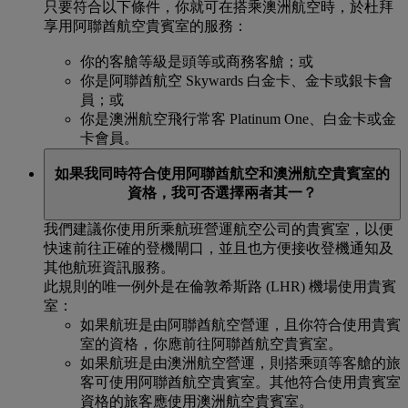
只要符合以下條件，你就可在搭乘澳洲航空時，於杜拜
享用阿聯酋航空貴賓室的服務：
你的客艙等級是頭等或商務客艙；或
你是阿聯酋航空 Skywards 白金卡、金卡或銀卡會
員；或
你是澳洲航空飛行常客 Platinum One、白金卡或金
卡會員。
如果我同時符合使用阿聯酋航空和澳洲航空貴賓室的
資格，我可否選擇兩者其一？
我們建議你使用所乘航班營運航空公司的貴賓室，以便
快速前往正確的登機閘口，並且也方便接收登機通知及
其他航班資訊服務。
此規則的唯一例外是在倫敦希斯路 (LHR) 機場使用貴賓
室：
如果航班是由阿聯酋航空營運，且你符合使用貴賓
室的資格，你應前往阿聯酋航空貴賓室。
如果航班是由澳洲航空營運，則搭乘頭等客艙的旅
客可使用阿聯酋航空貴賓室。其他符合使用貴賓室
資格的旅客應使用澳洲航空貴賓室。