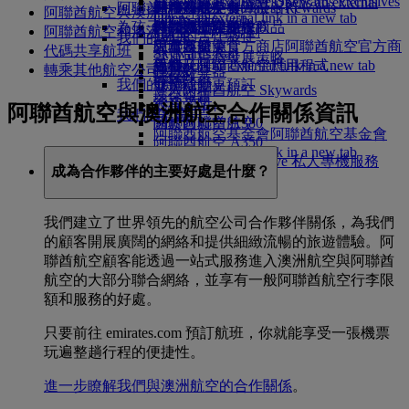
Skywards Exclusives
Skywards Exclusives
就業機會
就業機會 Opens an external
阿聯酋航空購物
商務客艙美食
兒童及嬰兒餐
暹粒
阿聯酋航空無障礙出行
阿聯酋航空 Business Rewards
阿聯酋航空與澳洲航空預訂
Opens an external link in a new tab
link in a new tab
為孩子帶來樂趣
尊尚經濟客艙餐飲
阿聯酋航空免稅商品
特殊協助與要求
你的機上體驗
阿聯酋航空和澳洲航空 - 行程規劃
我們的合作夥伴
我們的地球
經濟客艙美食
阿聯酋航空官方商店
兒童娛樂
工具及資源
阿聯酋航空官方商
代碼共享航班
Skywards Rail
營運可持續發展策略
飲料
店 Opens an external link in a new tab
兒童玩具
手機及阿聯酋航空應用程式
轉乘其他航空公司班機
哩數計算器
環保政策
我們的機隊
兒童活動
取消或變更預訂
登入阿聯酋航空 Skywards
環保報告
波音 777
行程受阻
Skywards+
阿聯酋航空與澳洲航空合作關係資訊
我們的社區
阿聯酋航空 A380
關於阿聯酋航空
阿聯酋航空基金會
阿聯酋航空基金會
阿聯酋航空 A350
Opens an external link in a new tab
阿聯酋航空 Executive 私人專機服務
贊助
成為合作夥伴的主要好處是什麼？
座位表
我們建立了世界領先的航空公司合作夥伴關係，為我們
的顧客開展廣闊的網絡和提供細緻流暢的旅遊體驗。阿
聯酋航空顧客能透過一站式服務進入澳洲航空與阿聯酋
航空的大部分聯合網絡，並享有一般阿聯酋航空行李限
額和服務的好處。
只要前往 emirates.com 預訂航班，你就能享受一張機票
玩遍整趟行程的便捷性。
進一步瞭解我們與澳洲航空的合作關係
。