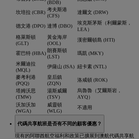
(BDB)
考夫斯港
坎培拉 (CBR)
達爾文 (DRW)
(CFS)
埃克斯茅斯（利爾蒙斯，
德文港 (DPO)
達博 (DBO)
LEA）
格萊斯頓
黃金海岸
漢密爾頓島 (HTI)
(GLT)
(OOL)
朗賽斯頓
霍巴特 (HBA)
瑪凱 (MKY)
(LST)
米爾迪拉
伊薩山 (ISA)
紐卡素 (NTL)
(MQL)
麥考利港
皇后鎮
洛咸頓 (ROK)
(PQQ)
(ZQN)
烏魯魯（艾爾斯岩，
塔姆沃思
湯斯威爾
(TMW)
(TSV)
AYQ）
沃加沃加
威靈頓
不適用
(WGA)
(WLG)
代碼共享航班是否有不同的顧客優惠？
現有的阿聯酋航空福利和政策已擴展到澳航代碼共享航