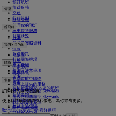
預訂航班
旅遊服務
管理
交通
行程規劃
辦理登機
管理你的預訂
起飛前
專車接送服務
航班狀況
行李
簽證及護照資料
我們的目的地
健康
旅遊資訊
航線圖
杜拜國際機場
非洲
體驗
來回機場
亞太地區
規則及注意事項
歐洲
機艙特色
美洲
阿聯酋航空購物
常客
中東
航班上提供的服務
前往所有國家/地區的航班
機上娛樂
訂閱我們的特別優惠
登入阿聯酋航空 Skywards
佳餚美饌
加入阿聯酋航空 Skywards
我們的貴賓室
使用我們最新的票價和優惠，為你節省更多。
我們的合作夥伴
杜拜中途停留
商務獎勵 優惠
取消訂閱或更改你的喜好選項
註冊你的公司
電郵地址