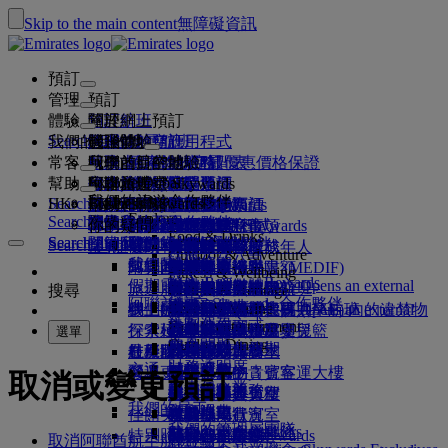
Skip to the main content
無障礙資訊
預訂
管理
預訂
體驗
預訂航班
關於網上預訂
管理
Search flight
我們的目的地
阿聯酋航空應用程式
管理你的預訂
起飛前
機上體驗
搜尋航班
常客
起飛前
行李
航班上提供的服務
阿聯酋航空體驗
我們的目的地
阿聯酋航空最優惠價格保證
檢索你的預訂
航班時間表
Explore Dubai
幫助
行李資料
簽證和護照
你的旅程從此開始
家庭旅遊
目的地
阿聯酋航空 Skywards
旅遊資訊
機艙特色
精選票價
座位選擇
取消預訂
Explore Dubai
我們的旅遊合作夥伴
Search flight
HK
Fly Better
Business Rewards
尋找你的簽證要求
與家人同行
加入阿聯酋航空 Skywards
幫助和聯絡
行李資料
阿聯酋航空體驗
我們的目的地
特別優惠
保留我的票價
更改你的預訂
危險品指南
頭等客艙
Explore
Search flight
飛悅卓越
關於我們
空中和地面合作夥伴
探索
註冊你的公司
幫助和聯絡
你的疑問
行程規劃
阿聯酋航空應用程式
簽證及護照資料
計劃你的家庭旅行
關於阿聯酋航空 Skywards
選擇你的座位
規則及注意事項
托運行李
商務客艙
專車接送
亞太地區
Food & Drinks
Search flight
Search flight
Business Rewards
關於我們
探索阿聯酋航空目的地
飛悅卓越的理由
我們的旅遊合作夥伴
Search flight
常見問題
健康
幫助和聯絡
預訂酒店
升級航班
隨身行李
美國旅遊授權
尊尚經濟客艙
阿聯酋航空服務
無人陪同的未成年人
美洲
會員級別
Outdoor & Adventure
註冊你的公司
我們的故事
航線圖
澳洲航空
flydubai
阿聯酋簽證
常見問題
旅行團及活動
管理專車接送
旅行健康證明書 (MEDIF)
購買更多行李限額
經濟客艙
季節性場合
懷孕
非洲
更改或取消
Fitness & Wellbeing
登入 Business Rewards
flydubai
假期靈感
媒體中心
現金 + 哩數
媒體中心 Opens an external
旅遊服務
預訂無障礙出行
餐膳資訊
額外托運行李限額
舒適的機上體驗
非接觸式旅程
行李限額
歐洲
簽證和護照協助
預訂阿聯酋航空航班
搜尋
Culture & Heritage
阿聯酋航空 Skywards 合作夥伴
優惠
link in a new tab
海灘目的地
電子會員卡
Beach & Marine
網上辦理登機手續
機上娛樂
我們的貴賓室
機場迎賓
阿拉伯聯合酋長國 (UAE) 內的違禁物
杜拜行李服務
兒童及嬰兒票價規則
中東
意見和投訴
我們的網絡和代碼共享航班
機場迎賓 Opens an external
集團公司
計劃運作方式
Family entertainment
大自然假期
我的家庭
link in a new tab
行李延誤或損壞
探索杜拜
辦理登機手續選項
品
ice 精選
頭等客艙貴賓室
汽車安全座椅及嬰兒籃
行李延誤或損壞支援
我們的其他產品
選單
Outdoor Dining
安全
常見問題
杜拜轉機服務
歷史和文化假期
使用哩數
航班狀況
杜拜國際機場
在機場
最新目的地
ice 直播電視
商務客艙貴賓室
杜拜接駁服務
特別協助與要求
財務透明度
交通
城市度假
補領哩數
機上
營運更改
阿聯酋航空 3 號客運大樓
機上 Wi-Fi
全球各地的貴賓室
赫爾辛基
行李與失物
取消或變更預訂
負責任企業
機場接駁服務
美食家之旅
購買哩數
來往各客運大樓
兒童娛樂
合作夥伴貴賓室
與兒童同行
杭州
近期的旅遊更新
準備出發
我們的員工
預訂汽車
賺取哩數
佳餚美饌
來回機場
付費使用貴賓室
攜嬰兒同行
峴港
查詢航班狀況
在機場
我們的管理層團隊
Skywards Skysurfers
航空公司合作夥伴
特別照顧
穿梭巴士服務
頭等客艙美食
Marhaba 貴賓室
嬰兒行李限額
深圳
阿聯酋航空 Skywards
取消阿聯酋航空航班預訂