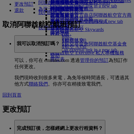
Skywards Exclusives
Skywards Exclusives
就業機會
就業機會 Opens an external
阿聯酋航空購物
商務客艙美食
兒童及嬰兒餐
暹粒
阿聯酋航空無障礙出行
阿聯酋航空 Business Rewards
更改預訂
Opens an external link in a new tab
link in a new tab
為孩子帶來樂趣
尊尚經濟客艙餐飲
阿聯酋航空免稅商品
特殊協助與要求
你的機上體驗
退款
我們的合作夥伴
我們的地球
經濟客艙美食
阿聯酋航空官方商店
兒童娛樂
工具及資源
阿聯酋航空官方商
Skywards Rail
營運可持續發展策略
飲料
店 Opens an external link in a new tab
兒童玩具
手機及阿聯酋航空應用程式
取消阿聯酋航空航班預訂
哩數計算器
環保政策
我們的機隊
兒童活動
取消或變更預訂
登入阿聯酋航空 Skywards
環保報告
波音 777
行程受阻
Skywards+
我們的社區
阿聯酋航空 A380
關於阿聯酋航空
我可以取消預訂嗎？
阿聯酋航空基金會
阿聯酋航空基金會
阿聯酋航空 A350
Opens an external link in a new tab
阿聯酋航空 Executive 私人專機服務
贊助
座位表
可以，你可在 emirates.com 透過
管理你的預訂
為預訂作
任何更改。
我們現時收到很多來電，為免等候時間過長，可透過其
他方式
聯絡我們
。你亦可在稍後致電我們。
回到頁首
更改預訂
完成預訂後，怎樣經網上更改行程資料？