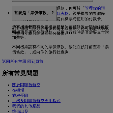
如要就未使用的機票申請退款，你可於「
管理你的預
甚麼是「票價條款」？
訂」
取消機票，並填妥
退款表格
。視乎機票的票價條
款，我們會將款項退回至購買機票時使用的付款卡。
所有機票都附有決定機票價格的票價條款。這些條款訂
部分機票可能於開始旅程後不設退款，亦可能需收取取
明機票是否可全額退款，或更改行程時是否需要支付附
消費用，或只能退回部分票價。
加費等。
不同機票設有不同的票價條款。緊記在預訂前查看「票
價條款」，或向你的旅行社查詢。
返回所有主題
回到頁首
所有常見問題
關於阿聯酋航空
在機場
旅程受阻
手機及阿聯酋航空應用程式
我們的其他產品
準備出發