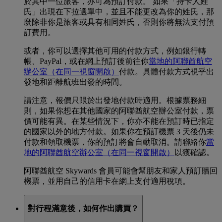
於其中一位旅客，亦可為預訂付款。 如果「持卡人姓
氏」出現在下拉選單中，並且不能更改為你的姓氏，那
麼除非你是旅客或具有相同姓氏，否則你將無法支付預
訂費用。
或者，你可以選擇其他可用的付款方式，例如銀行轉
帳、PayPal，或在網上預訂後前往你
當地的阿聯酋航空
辦公室
（在同一視窗開啟）
付款。具體付款方式視乎出
發地和距離航班出發的時間。
請注意，報價只限於出發地付款時適用。根據票務細
則，如果你想在其他國家的阿聯酋航空辦公室付款，票
價可能有異。在某些情況下，你亦不能在預訂時已指定
的國家以外的地方付款。如果你在預訂機票 3 天後仍未
付款和領取機票，你的預訂將會自動取消。請聯絡你
當
地的阿聯酋航空辦公室
（在同一視窗開啟）
以獲確認。
阿聯酋航空 Skywards 會員可能會幫朋友和家人預訂贖回
機票，並用自己的信用卡在網上支付適用稅項。
對行程滿意後，如何作出購買？