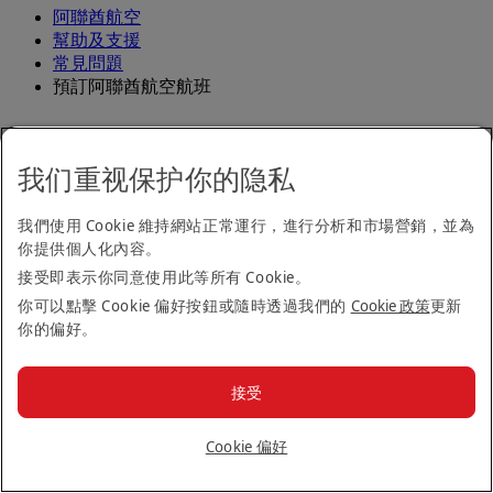
阿聯酋航空
幫助及支援
常見問題
預訂阿聯酋航空航班
關於我們
我们重视保护你的隐私
關於我們
就業機會
就業機會 Opens an external link in a new tab
我們使用 Cookie 維持網站正常運行，進行分析和市場營銷，並為
媒體中心
媒體中心 Opens an external link in a new tab
你提供個人化內容。
我們的地球
接受即表示你同意使用此等所有 Cookie。
我們的員工
我們的社區
你可以點擊 Cookie 偏好按鈕或隨時透過我們的
Cookie 政策
更新
你的偏好。
幫助
接受
幫助和聯絡
旅遊更新
Cookie 偏好
特別照顧
常見問題