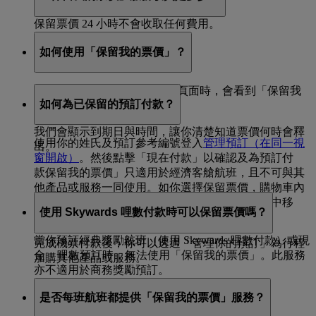
保留票價 24 小時不會收取任何費用。
如何使用「保留我的票價」？
當你在 emirates.com 進入付款頁面時，會看到「保留我
如何為已保留的預訂付款？
的票價」選項。
我們會顯示到期日與時間，讓你清楚知道票價何時會釋
使用你的姓氏及預訂參考編號登入
管理預訂
（在同一視
出。
窗開啟）
。然後點擊「現在付款」以確認及為預訂付
「保留我的票價」只適用於經濟客艙航班，且不可與其
款。
他產品或服務一同使用。如你選擇保留票價，購物車內
的其他產品或服務（例如旅遊保險）將會從預訂中移
使用 Skywards 哩數付款時可以保留票價嗎？
除。
當你預訂經典獎勵航班（使用 Skywards 哩數付款）或現
完成機票付款後，你可以透過「管理你的預訂」為行程
金 + 哩數預訂時，無法使用「保留我的票價」。此服務
加購其他產品或服務。
亦不適用於商務獎勵預訂。
是否每班航班都提供「保留我的票價」服務？