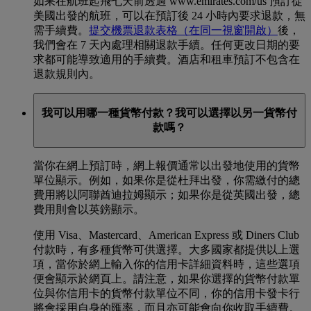
如果在航班起飛七天前透過 www.emirates.com/us 預訂從
美國出發的航班，可以在預訂後 24 小時內要求退款，無
需手續費。
提交機票退款表格
（在同一視窗開啟）
後，
我們會在 7 天內處理相關退款手續。任何更改日期的要
求都可能導致適用的手續費。酒店和租車預訂不包含在
退款規則內。
我可以用哪一種貨幣付款？我可以選擇以另一貨幣付
款嗎？
當你在網上預訂時，網上報價通常以出發地使用的貨幣
單位顯示。例如，如果你是從杜拜出發，你需繳付的總
費用將以阿聯酋迪拉姆顯示；如果你是從英國出發，總
費用則會以英鎊顯示。
使用 Visa、Mastercard、American Express 或 Diners Club
付款時，有多種貨幣可供選擇。大多國家都提供以上選
項，當你於網上輸入你的信用卡詳細資料時，這些選項
便會顯示於網頁上。請注意，如果你選擇的貨幣付款單
位與你信用卡的貨幣付款單位不同，你的信用卡發卡行
將會採用自身的匯率，而且亦可能會向你收取手續費。