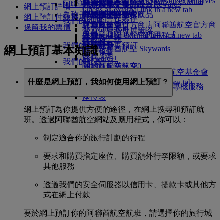
Skywards Exclusives
Skywards Exclusives
就業機會
就業機會 Opens an external
阿聯酋航空購物
商務客艙美食
兒童及嬰兒餐
暹粒
阿聯酋航空無障礙出行
阿聯酋航空 Business Rewards
網上預訂詳情
Opens an external link in a new tab
link in a new tab
為孩子帶來樂趣
尊尚經濟客艙餐飲
阿聯酋航空免稅商品
特殊協助與要求
你的機上體驗
網上預訂付款選項
我們的合作夥伴
我們的地球
經濟客艙美食
阿聯酋航空官方商店
兒童娛樂
工具及資源
阿聯酋航空官方商
保留我的票價
Skywards Rail
營運可持續發展策略
飲料
店 Opens an external link in a new tab
兒童玩具
手機及阿聯酋航空應用程式
哩數計算器
環保政策
我們的機隊
兒童活動
取消或變更預訂
網上預訂基本知識
登入阿聯酋航空 Skywards
環保報告
波音 777
行程受阻
Skywards+
我們的社區
阿聯酋航空 A380
關於阿聯酋航空
阿聯酋航空基金會
阿聯酋航空基金會
阿聯酋航空 A350
Opens an external link in a new tab
什麼是網上預訂，我如何使用網上預訂？
阿聯酋航空 Executive 私人專機服務
贊助
座位表
網上預訂為你提供方便的途徑，在網上搜尋和預訂航
班。透過阿聯酋航空網站及應用程式，你可以：
制定適合你的旅行計劃的行程
要求和購買指定座位、購買額外行李限額，或要求
其他服務
透過我們的安全伺服器以信用卡、提款卡或其他方
式在網上付款
要於網上預訂你的阿聯酋航空航班，請選擇你的旅行城