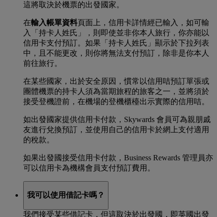
這將取決於機票的出發國家。
在
輸入帳單資料
頁面上，信用卡詳情經已輸入，如可輸
入「持卡人姓氏」，則即使並非你本人旅行，你亦能以
信用卡支付預訂。如果「持卡人姓氏」顯示於下拉列表
中，且不能更改，則你將無法支付預訂，除非是你本人
前往旅行。
在某些國家，出於安全原因，慣常以信用咭預訂單張或
團體機票的持卡人須為當期旅程的旅客之一，並將須於
接受登機證前，在機場的登機櫃檯出示實際的信用咭。
如出發國家提供信用卡付款，Skywards 會員可為親朋戚
友進行兌換預訂，並使用自己的信用卡於網上支付適用
的稅款。
如果出發國接受信用卡付款，Business Rewards 管理員亦
可以信用卡為機構會員支付預訂費用。
我可以使用借記卡嗎？
我們接受某些借記卡，但這取決於出發國，即英國出發