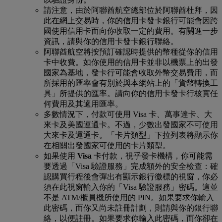
請注意，由於阿聯酋航空總部位於阿聯酋杜拜，因
此在網上交易時，你的信用卡發卡銀行可能會因跨
國使用信用卡而向你收取一定的費用。有關進一步
資訊，請與你的信用卡發卡銀行聯絡。
阿聯酋航空將按預訂確認時提供的幣種從你的信用
卡中收費。如你使用的信用卡並非以機票上的出發
國家為基地，發卡行可能會收取外幣交易費用，而
所採用的匯率會有別於與本網站上的「貨幣轉換工
具」所提供的匯率。請向你的信用卡發卡行核實任
何費用及其適用匯率。
多數情況下，付款可使用 Visa 卡、萬事達卡、大
來卡及美國運通卡。不過，少數出發國家不可使用
大來卡及運通卡。「卡片類型」下拉列表將顯示你
在相關出發國家可使用的卡片類型。
如果使用
Visa
卡付款，視乎發卡機構，你可能需
要透過「Visa 驗證服務」完成額外的安全檢查：確
認購買行程後會彈出有顯示銀行徽標的視窗，你必
須在此視窗輸入你的「Visa 驗證服務」密碼。這並
不是 ATM/櫃員機所使用的 PIN。如果要求你輸入
此密碼，而你又尚未註冊計劃，則請與你的銀行聯
絡，以便註冊。如果要求你輸入此密碼，而你卻在