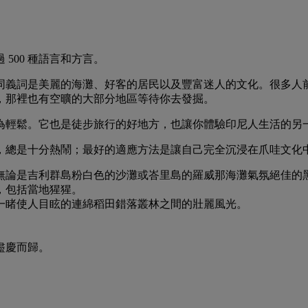
500 種語言和方言。
義詞是美麗的海灘、好客的居民以及豐富迷人的文化。很多人前
，那裡也有空曠的大部分地區等待你去發掘。
為輕鬆。它也是徒步旅行的好地方，也讓你體驗印尼人生活的另
，總是十分熱鬧；最好的適應方法是讓自己完全沉浸在爪哇文化
無論是吉利群島粉白色的沙灘或峇里島的羅威那海灘氣氛絕佳的
，包括當地猩猩。
一睹使人目眩的連綿稻田錯落叢林之間的壯麗風光。
盡慶而歸。