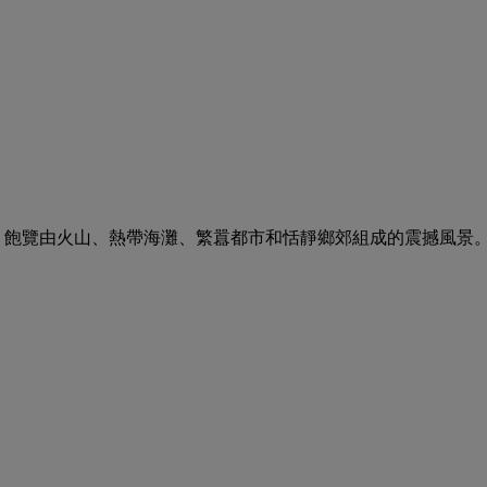
度，飽覽由火山、熱帶海灘、繁囂都市和恬靜鄉郊組成的震撼風景