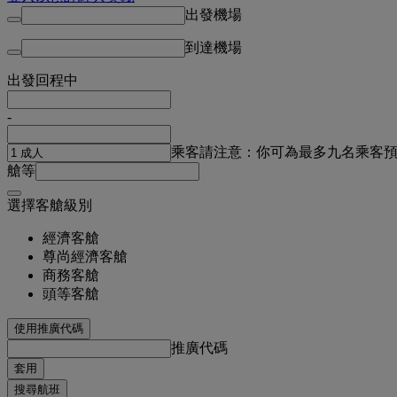
出發機場
到達機場
出發
回程中
-
乘客
請注意：你可為最多九名乘客
艙等
選擇客艙級別
經濟客艙
尊尚經濟客艙
商務客艙
頭等客艙
使用推廣代碼
推廣代碼
套用
搜尋航班