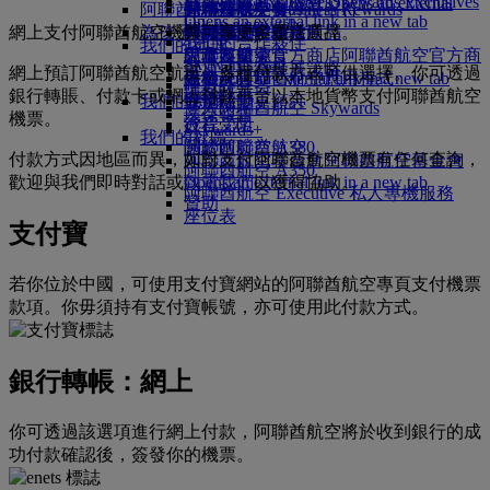
Skywards Exclusives
Skywards Exclusives
就業機會
就業機會 Opens an external
阿聯酋航空購物
商務客艙美食
兒童及嬰兒餐
暹粒
阿聯酋航空無障礙出行
阿聯酋航空 Business Rewards
Opens an external link in a new tab
link in a new tab
網上支付阿聯酋航空機票可享更多靈活選擇。
為孩子帶來樂趣
尊尚經濟客艙餐飲
阿聯酋航空免稅商品
特殊協助與要求
你的機上體驗
我們的合作夥伴
我們的地球
經濟客艙美食
阿聯酋航空官方商店
兒童娛樂
工具及資源
阿聯酋航空官方商
Skywards Rail
營運可持續發展策略
網上預訂阿聯酋航空航班，多種付款方式可供選擇。你可透過
飲料
店 Opens an external link in a new tab
兒童玩具
手機及阿聯酋航空應用程式
哩數計算器
環保政策
銀行轉賬、付款卡或網上付款平台以本地貨幣支付阿聯酋航空
我們的機隊
兒童活動
取消或變更預訂
登入阿聯酋航空 Skywards
環保報告
機票。
波音 777
行程受阻
Skywards+
我們的社區
阿聯酋航空 A380
關於阿聯酋航空
付款方式因地區而異，如對支付阿聯酋航空機票有任何查詢，
阿聯酋航空基金會
阿聯酋航空基金會
阿聯酋航空 A350
歡迎與我們即時對話或
致電我們
以獲得協助。
Opens an external link in a new tab
阿聯酋航空 Executive 私人專機服務
贊助
座位表
支付寶
若你位於中國，可使用支付寶網站的阿聯酋航空專頁支付機票
款項。你毋須持有支付寶帳號，亦可使用此付款方式。
銀行轉帳：網上
你可透過該選項進行網上付款，阿聯酋航空將於收到銀行的成
功付款確認後，簽發你的機票。