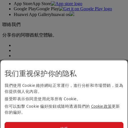
App Store
App Store
Google Play
Google Play
Huawei App Gallery
huawai os
聯絡我們
分享你的阿聯酋航空體驗。
我们重视保护你的隐私
我們使用 Cookie 維持網站正常運行，進行分析和市場營銷，並為
無障礙閱覽聲明
你提供個人化內容。
聯絡我們
私隱政策
接受即表示你同意使用此等所有 Cookie。
條款及細則
你可以點擊 Cookie 偏好按鈕或隨時透過我們的
Cookie 政策
更新
Cookie 政策
你的偏好。
網絡安全
現代奴役法案透明化聲明