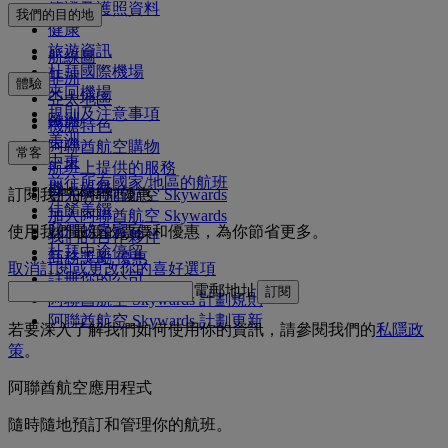
簽證及護照資料
我們的目的地
健康
旅遊資訊
航線圖
杜拜國際機場
非洲
體驗
來回機場
亞太地區
規則及注意事項
歐洲
機艙特色
美洲
阿聯酋航空購物
常客
中東
航班上提供的服務
前往所有國家/地區的航班
機上娛樂
訂閱我們的特別優惠
登入阿聯酋航空 Skywards
佳餚美饌
加入阿聯酋航空 Skywards
我們的貴賓室
使用我們最新的票價和優惠，為你節省更多。
我們的合作夥伴
杜拜中途停留
商務獎勵 優惠
取消訂閱或更改你的喜好選項
註冊你的公司
電郵地址
訂閱
阿聯酋航空 Skywards 計劃規則
阿聯酋航空 Skywards 計劃更新
若要深入了解我們如何使用你的資訊，請參閱我們的
私隱政
策
。
阿聯酋航空應用程式
隨時隨地預訂和管理你的航班。