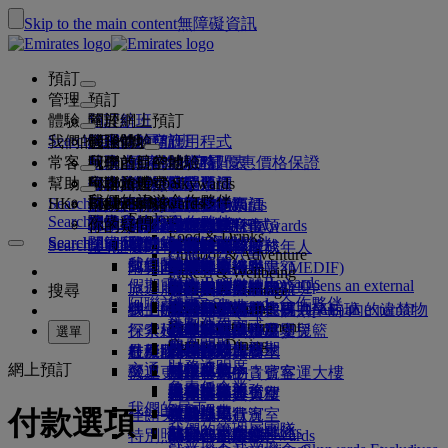
Skip to the main content
無障礙資訊
預訂
管理
預訂
體驗
預訂航班
關於網上預訂
管理
Search flight
我們的目的地
阿聯酋航空應用程式
管理你的預訂
起飛前
機上體驗
搜尋航班
常客
起飛前
行李
航班上提供的服務
阿聯酋航空體驗
我們的目的地
阿聯酋航空最優惠價格保證
檢索你的預訂
航班時間表
Explore Dubai
幫助
行李資料
簽證和護照
你的旅程從此開始
家庭旅遊
目的地
阿聯酋航空 Skywards
旅遊資訊
機艙特色
精選票價
座位選擇
取消預訂
Explore Dubai
我們的旅遊合作夥伴
Search flight
HK
Fly Better
Business Rewards
尋找你的簽證要求
與家人同行
加入阿聯酋航空 Skywards
幫助和聯絡
行李資料
阿聯酋航空體驗
我們的目的地
特別優惠
保留我的票價
更改你的預訂
危險品指南
頭等客艙
Explore
Search flight
飛悅卓越
關於我們
空中和地面合作夥伴
探索
註冊你的公司
幫助和聯絡
你的疑問
行程規劃
阿聯酋航空應用程式
簽證及護照資料
計劃你的家庭旅行
關於阿聯酋航空 Skywards
選擇你的座位
規則及注意事項
托運行李
商務客艙
專車接送
亞太地區
Food & Drinks
Search flight
Search flight
Business Rewards
關於我們
探索阿聯酋航空目的地
飛悅卓越的理由
我們的旅遊合作夥伴
Search flight
常見問題
健康
幫助和聯絡
預訂酒店
升級航班
隨身行李
美國旅遊授權
尊尚經濟客艙
阿聯酋航空服務
無人陪同的未成年人
美洲
會員級別
Outdoor & Adventure
註冊你的公司
我們的故事
航線圖
澳洲航空
flydubai
阿聯酋簽證
常見問題
旅行團及活動
管理專車接送
旅行健康證明書 (MEDIF)
購買更多行李限額
經濟客艙
季節性場合
懷孕
非洲
更改或取消
Fitness & Wellbeing
登入 Business Rewards
flydubai
假期靈感
媒體中心
現金 + 哩數
媒體中心 Opens an external
旅遊服務
預訂無障礙出行
餐膳資訊
額外托運行李限額
舒適的機上體驗
非接觸式旅程
行李限額
歐洲
簽證和護照協助
預訂阿聯酋航空航班
搜尋
Culture & Heritage
阿聯酋航空 Skywards 合作夥伴
優惠
link in a new tab
海灘目的地
電子會員卡
Beach & Marine
網上辦理登機手續
機上娛樂
我們的貴賓室
機場迎賓
阿拉伯聯合酋長國 (UAE) 內的違禁物
杜拜行李服務
兒童及嬰兒票價規則
中東
意見和投訴
我們的網絡和代碼共享航班
機場迎賓 Opens an external
集團公司
計劃運作方式
Family entertainment
大自然假期
我的家庭
link in a new tab
行李延誤或損壞
探索杜拜
辦理登機手續選項
品
ice 精選
頭等客艙貴賓室
汽車安全座椅及嬰兒籃
行李延誤或損壞支援
我們的其他產品
選單
Outdoor Dining
安全
常見問題
杜拜轉機服務
歷史和文化假期
使用哩數
航班狀況
杜拜國際機場
在機場
最新目的地
ice 直播電視
商務客艙貴賓室
杜拜接駁服務
特別協助與要求
財務透明度
網上預訂
交通
城市度假
補領哩數
機上
營運更改
阿聯酋航空 3 號客運大樓
機上 Wi-Fi
全球各地的貴賓室
赫爾辛基
行李與失物
負責任企業
機場接駁服務
美食家之旅
購買哩數
來往各客運大樓
兒童娛樂
合作夥伴貴賓室
與兒童同行
杭州
近期的旅遊更新
準備出發
我們的員工
預訂汽車
賺取哩數
付款選項
佳餚美饌
來回機場
付費使用貴賓室
攜嬰兒同行
峴港
查詢航班狀況
在機場
我們的管理層團隊
Skywards Skysurfers
航空公司合作夥伴
特別照顧
穿梭巴士服務
頭等客艙美食
Marhaba 貴賓室
嬰兒行李限額
深圳
阿聯酋航空 Skywards