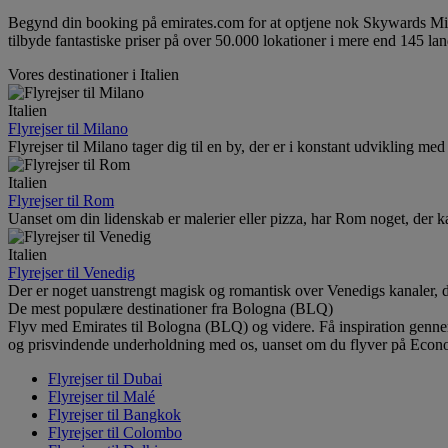
Begynd din booking på emirates.com for at optjene nok Skywards Mile
tilbyde fantastiske priser på over 50.000 lokationer i mere end 145 lan
Vores destinationer i Italien
Italien
Flyrejser til Milano
Flyrejser til Milano tager dig til en by, der er i konstant udvikling me
Italien
Flyrejser til Rom
Uanset om din lidenskab er malerier eller pizza, har Rom noget, der kan
Italien
Flyrejser til Venedig
Der er noget uanstrengt magisk og romantisk over Venedigs kanaler, d
De mest populære destinationer fra Bologna (BLQ)
Flyv med Emirates til Bologna (BLQ) og videre. Få inspiration gennem
og prisvindende underholdning med os, uanset om du flyver på Econo
Flyrejser til Dubai
Flyrejser til Malé
Flyrejser til Bangkok
Flyrejser til Colombo