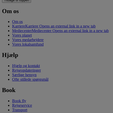
Tilbage til toppen
Om os
Om os
Karriere
Karriere Opens an external link in a new tab
Mediecenter
Mediecenter Opens an external link in a new tab
Vores planet
Vores medarbejdere
Vores lokalsamfund
Hjælp
Hjælp og kontakt
Rejseopdateringer
Særlige hensyn
Ofte stillede spørgsmål
Book
Book fly
Rejseservice
Transport