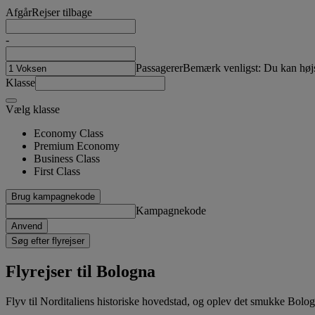
Afgår
Rejser tilbage
-
Passagerer
Bemærk venligst: Du kan højst
Klasse
Vælg klasse
Economy Class
Premium Economy
Business Class
First Class
Brug kampagnekode
Kampagnekode
Anvend
Søg efter flyrejser
Flyrejser til Bologna
Flyv til Norditaliens historiske hovedstad, og oplev det smukke Bolo