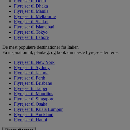
Flyrejser til Delhi
Flyrejser til Dhaka
Flyrejser til Manila
Flyrejser til Melbourne
Flyrejser til Sialkot
Flyrejser til Islamabad
Flyrejser til Tokyo
Flyrejser til Lahore
De mest populære destinationer fra Italien
Få inspiration til, planlæg, og book din næste flyrejse eller ferie.
Flyrejser til New York
Flyrejser til Sydney
Flyrejser til Jakarta
Flyrejser til Perth
Flyrejser til Brisbane
Flyrejser til Taipei
Flyrejser til Mauritius
Flyrejser til Singapore
Flyrejser til Osaka
Flyrejser til Kuala Lumpur
Flyrejser til Auckland
Flyrejser til Hanoi