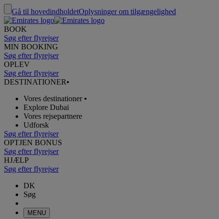
Gå til hovedindholdet
Oplysninger om tilgængelighed
BOOK
Søg efter flyrejser
MIN BOOKING
Søg efter flyrejser
OPLEV
Søg efter flyrejser
DESTINATIONER
•
Vores destinationer
•
Explore Dubai
Vores rejsepartnere
Udforsk
Søg efter flyrejser
OPTJEN BONUS
Søg efter flyrejser
HJÆLP
Søg efter flyrejser
DK
Søg
MENU