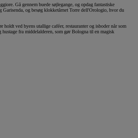
aggiore. Gå gennem buede søjlegange, og opdag fantastiske
og Garisenda, og besøg klokketårnet Torre dell'Orologio, hvor du
 holdt ved byens utallige caféer, restauranter og isboder når som
og hustage fra middelalderen, som gør Bologna til en magisk