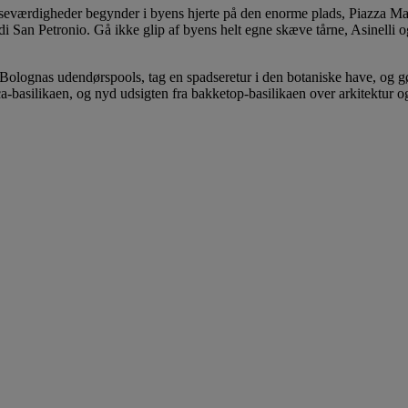
 seværdigheder begynder i byens hjerte på den enorme plads, Piazza M
di San Petronio. Gå ikke glip af byens helt egne skæve tårne, Asinelli 
Bolognas udendørspools, tag en spadseretur i den botaniske have, og gør
ca-basilikaen, og nyd udsigten fra bakketop-basilikaen over arkitektur 