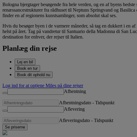
Bologna bjergtager besøgende fra hele verden, og en af byens bedste
renæssancestrukturer fra rådhuset til Neptuns Springvand og Basilica 
finder en af regionens kunstsamlinger, som absolut skal ses.
Hvis du besøger byen i de varmere måneder, så tag en dukkert i en af 
helst på året. Tag på vandretur til Santuario della Madonna di San Lu
destination for enhver, der rejser til Italien.
Planlæg din rejse
Lej en bil
Book en tur
Book dit ophold nu
Log ind for at optjene Miles på dine rejser
Afhentning
Afhentningsdato
-
Tidspunkt
Aflevering
Afleveringsdato
-
Tidspunkt
Se priserne