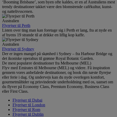
‘Booming Brisbane’, som byen ofte kaldes, er en af Australiens mest
trendy destinationer takket være den blomstrende cafékultur, kunst-
og nattelivsscenen.
Australien
Flyrejser til Perth
Listen over ting man kan foretage sig i Perth er lang, fra at nyde en
af byens 19 strande til at drikke en liflig kop kaffe.
Australien
Flyrejser til Sydney
Der er ingen mangel på skønhed i Sydney – fra Harbour Bridge og
det ikoniske operahus til grønne Royal Botanic Garden.
De mest populære destinationer fra Melbourne (MEL)
Flyv med Emirates til Melbourne (MEL) og videre. Få inspiration
gennem vores anbefalede destinationer, og book din næste flyrejse
eller ferie i dag. Og undervejs kan du nyde overlegen komfort,
gourmetmåltider og prisvindende underholdning med os, uanset om
du flyver på Economy Class, Premium Economy, Business Class
eller First Class.
Flyrejser til Dubai
Flyrejser til London
Flyrejser til Rom
Flyrejser til Dublin