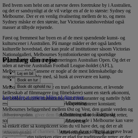
Bed hvem som helst om at nævne deres foretrukne by i Australien,
og det er sandsynligt at de vil vælge en af de to største: Sydney og
Melbourne. Der er en venlig rivalisering mellem de to, og mens
Sydney måske er den største, har Victorias statshovedstad også
masser at tilbyde rejsende.
Først og fremmest har byen en af de mest spændende kunst- og
kulturscener i Australien. På mange måder er det også landets
kulturelle hovedstad, der kan prale af institutioner såsom Victorias
Nationalgalleri, Melbournes Symfoniorkester og sportslige
Planlæg din rejse
begivenheder såsom tennisturneringen Australian Open. Og det er
uden at nævne Australian Football League-holdet (AFL),
Melbourne FC. Fansene er nogle af de mest lidenskabelige du
Lej en bil
nogensinde vil juble med, så husk at overvære en kamp.
Book en tur
Book dit ophold nu
Melbourne er hjemsted for en travl gadekunstscene, et levende
fællesskab af filmmagere (og filmelskere) samt en stærk økonomi,
Log ind for at optjene Miles på dine rejser
der holder pengene strømmende samt restauranter og natteliv fyldt
Afhentning
med glade kunder. Byens kokke eksperimenterer konstant;
Melbournes beliggenhed mellem Øst og Vest, den gamle verden og
Afhentningsdato
-
Tidspunkt
den nye verden, giver dem fleksibiliteten til at forestille sig retter,
som du ikke finder andre steder. At spise ude i Melbourne kan være
Aflevering
så enkelt eller så kompliceret som du vil have det, og det er alt
sammen en del af charmen. Uanset om du er villig til at prøve hvad
Afleveringsdato
-
Tidspunkt
som helst på din tallerken eller er glad for traditionelle retter, er der