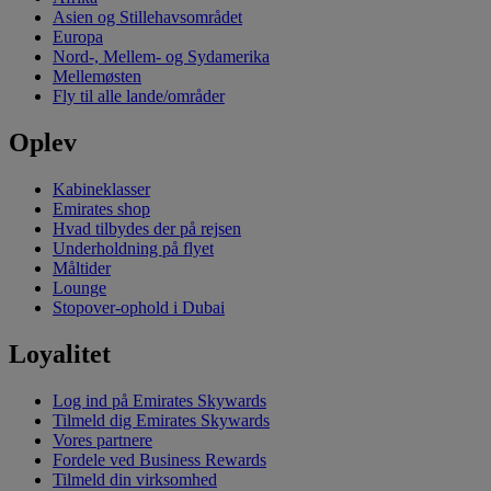
Asien og Stillehavsområdet
Europa
Nord-, Mellem- og Sydamerika
Mellemøsten
Fly til alle lande/områder
Oplev
Kabineklasser
Emirates shop
Hvad tilbydes der på rejsen
Underholdning på flyet
Måltider
Lounge
Stopover-ophold i Dubai
Loyalitet
Log ind på Emirates Skywards
Tilmeld dig Emirates Skywards
Vores partnere
Fordele ved Business Rewards
Tilmeld din virksomhed