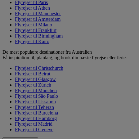
Flyrejser til Paris
Flyrejser til Athen
Flyrejser til Manchester
Flyrejser til Amsterdam
Flyrejser til Milano
Flyrejser til Frankfurt
Flyrejser til Birmingham
Flyrejser til Kairo
De mest populære destinationer fra Australien
Få inspiration til, planlæg, og book din næste flyrejse eller ferie.
Flyrejser til Christchurch
Flyrejser til Beirut
Flyrejser til Glasgow
Flyrejser til Zürich
Flyrejser til München
Flyrejser til São Paulo
Flyrejser til Lissabon
Flyrejser til Teheran
Flyrejser til Barcelona
Flyrejser til Hamborg
Flyrejser til Madrid
Flyrejser til Geneve