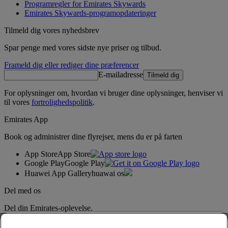
Programregler for Emirates Skywards
Emirates Skywards-programopdateringer
Tilmeld dig vores nyhedsbrev
Spar penge med vores sidste nye priser og tilbud.
Frameld dig eller rediger dine præferencer
E-mailadresse
Tilmeld dig
For oplysninger om, hvordan vi bruger dine oplysninger, henviser vi
til vores
fortrolighedspolitik
.
Emirates App
Book og administrer dine flyrejser, mens du er på farten
App Store
App Store
Google Play
Google Play
Huawei App Gallery
huawai os
Del med os
Del din Emirates-oplevelse.