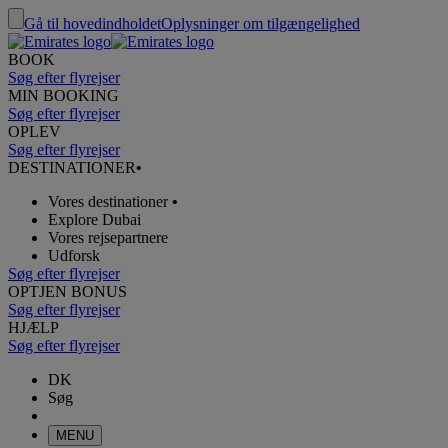
Gå til hovedindholdet
Oplysninger om tilgængelighed
BOOK
Søg efter flyrejser
MIN BOOKING
Søg efter flyrejser
OPLEV
Søg efter flyrejser
DESTINATIONER
•
Vores destinationer
•
Explore Dubai
Vores rejsepartnere
Udforsk
Søg efter flyrejser
OPTJEN BONUS
Søg efter flyrejser
HJÆLP
Søg efter flyrejser
DK
Søg
MENU