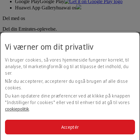
Google Play
Google Play
Huawei App Gallery
huawai os
Del med os
Del din Emirates-oplevelse.
Vi værner om dit privatliv
Vi bruger cookies, så vores hjemmeside fungerer korrekt, til
analyse, til marketingformål og til at tilpasse det indhold, du
ser.
Når du accepterer, accepterer du også brugen af alle disse
Tilgængelighedserklæring
cookies.
Kontakt os
Privatlivspolitik
Du kan opdatere dine præferencer ved at klikke på knappen
Vilkår og betingelser
"Indstilliger for cookies" eller ved til enhver tid at gå til vores
Cookiepolitik
cookiepolitik
.
Cybersikkerhed
Gennemskuelighedserklæring vedrørende loven om moderne
slaveri
Acceptér
Sitemap
© 2026 The Emirates Group. Alle rettigheder forbeholdt.