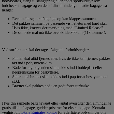
bodyboards, stang til stangspring eller andet sportsudstyr som
indchecket bagage og en del af din almindelige tilladte bagage, så
længe:
Eventuelle sejl er aftagelige og kan klappes sammen.
Det pakkes sammen på passende vis i et etui med hård skal.
Hvis ikke, kræves der mærkning med "Limited Release".
De samlede mål må ikke overskride 300 cm (118 tommer).
Ved surfbrætter skal der tages følgende forholdsregler:
Finner skal altid fjernes eller, hvis de ikke kan fjernes, pakkes
tæt ind i polystyrenskum.
Både for- og bagenden skal pakkes ind i bobleplast eller
neoprenskum for beskyttelse.
Siderne på brættet skal pakkes ind i pap for at beskytte mod
stød.
Brættet skal pakkes ned i en godt foret surftaske.
Hvis din samlede bagagevægt eller -antal overstiger den almindelige
gratis tilladte bagage, gælder priserne for ekstra bagage. Kontakt
venligst dit
lokale Emirates-kontor
for yderligere oplysninger om