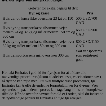
dyr, der rejser som indtjekket bagage:
Gebyrer for ekstra bagage til dyr:
Dyr og kasse
Pris
Hvis dyr og kasse ikke overstiger 23 kg og 150
500 USD/700
cm
CAD
Hvis dyr og transportkasse tilsammen vejer
650 USD/900
mellem 24 og 32 kg og måler mellem 150 cm og
CAD
300 cm
Hvis dyr og transportkasse tilsammen vejer over
800 USD/1150
32 kg og måler mellem 150 cm og 300 cm
CAD
skal transporteres
Hvis transportkassens mål overstiger 300 cm
som registreret
gods
Kontakt Emirates i god tid før flyrejsen for at afklare alle
nødvendige procedurer (såsom tilladelser, tests, vaccinationer osv.),
så dyrene kan rejse med. Du skal fuldføre disse procedurer, før
Emirates kan træffe de endelige foranstaltninger for dyrene. Vær
opmærksom på, at denne proces kan tage lang tid, især i komplekse
tilfælde. Når de ovenfor nævnte forhold er i orden, skal du indsende
de nødvendige papirer til Emirates én uge før afrejsen.