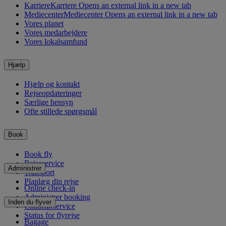
Karriere
Karriere Opens an external link in a new tab
Mediecenter
Mediecenter Opens an external link in a new tab
Vores planet
Vores medarbejdere
Vores lokalsamfund
Hjælp
Hjælp og kontakt
Rejseopdateringer
Særlige hensyn
Ofte stillede spørgsmål
Book
Book fly
Rejseservice
Administrer
Transport
Planlæg din rejse
Online check-in
Administrer booking
Inden du flyver
Chaufførservice
Status for flyrejse
Bagage