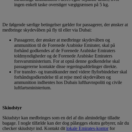
ingen enkelt taske overstiger vægtgrænsen på 5 kg.
De følgende særlige betingelser gælder for passagerer, der ønsker at
medbringe skydevåben på fly til eller via Dubai:
Passagerer, der ønsker at medbringe skydevåben og
ammunition til de Forenede Arabiske Emirater, skal på
forhånd godkendes af de Forenede Arabiske Emiraters
toldmyndigheder og de Forenede Arabiske Emiraters
forsvarsministerium. For at opnå denne godkendelse skal
passagererne kontakte disse regeringsafdelinger direkte.
For transfer- og transitkunder med videre flyforbindelser skal
forhåndsgodkendelse til at rejse med skydevåben og
ammunition indhentes hos Dubais lufthavnspoliti og civile
luftfartsministerium.
Skiudstyr
Skiudstyr kan medbringes som en del af din almindelige tilladte
bagage. I nogle tilfælde kan der dog pålægges ekstra gebyrer, når du
checker skiudstyr ind. Kontakt dit
lokale Emirates-kontor
for