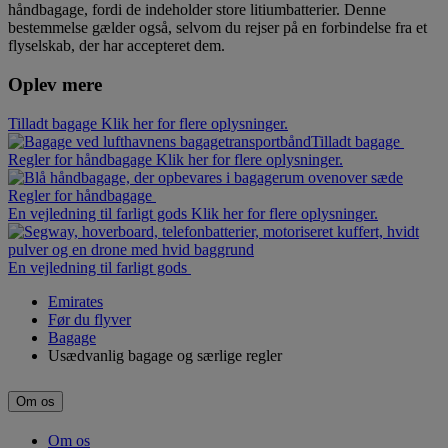
håndbagage, fordi de indeholder store litiumbatterier. Denne
bestemmelse gælder også, selvom du rejser på en forbindelse fra et
flyselskab, der har accepteret dem.
Oplev mere
Tilladt bagage Klik her for flere oplysninger.
Tilladt bagage
Regler for håndbagage Klik her for flere oplysninger.
Regler for håndbagage
En vejledning til farligt gods Klik her for flere oplysninger.
En vejledning til farligt gods
Emirates
Før du flyver
Bagage
Usædvanlig bagage og særlige regler
Om os
Om os