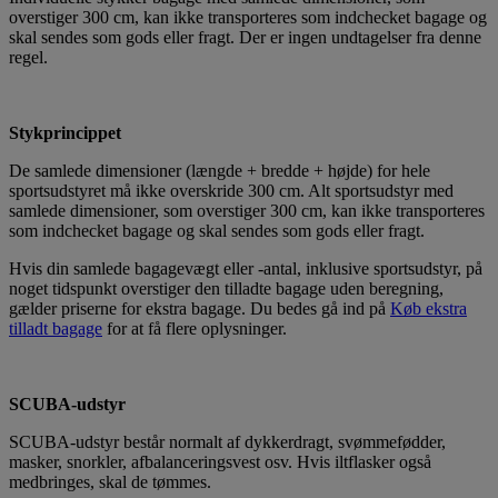
overstiger 300 cm, kan ikke transporteres som indchecket bagage og
skal sendes som gods eller fragt. Der er ingen undtagelser fra denne
regel.
Stykprincippet
De samlede dimensioner (længde + bredde + højde) for hele
sportsudstyret må ikke overskride 300 cm. Alt sportsudstyr med
samlede dimensioner, som overstiger 300 cm, kan ikke transporteres
som indchecket bagage og skal sendes som gods eller fragt.
Hvis din samlede bagagevægt eller -antal, inklusive sportsudstyr, på
noget tidspunkt overstiger den tilladte bagage uden beregning,
gælder priserne for ekstra bagage. Du bedes gå ind på
Køb ekstra
tilladt bagage
for at få flere oplysninger.
SCUBA-udstyr
SCUBA-udstyr består normalt af dykkerdragt, svømmefødder,
masker, snorkler, afbalanceringsvest osv. Hvis iltflasker også
medbringes, skal de tømmes.