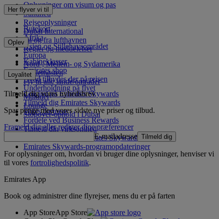
Oplysninger om visum og pas
Her flyver vi til
Sundhed
Rejseoplysninger
Rutekort
Dubai International
Afrika
Til og fra lufthavnen
Oplev
Asien og Stillehavsområdet
Regler og meddelelser
Europa
Kabineklasser
Nord-, Mellem- og Sydamerika
Emirates shop
Mellemøsten
Loyalitet
Hvad tilbydes der på rejsen
Fly til alle lande/områder
Underholdning på flyet
Tilmeld dig vores nyhedsbrev
Log ind på Emirates Skywards
Måltider
Tilmeld dig Emirates Skywards
Lounge
Spar penge med vores sidste nye priser og tilbud.
Vores partnere
Stopover-ophold i Dubai
Fordele ved Business Rewards
Frameld dig eller rediger dine præferencer
Tilmeld din virksomhed
E-mailadresse
Tilmeld dig
Programregler for Emirates Skywards
Emirates Skywards-programopdateringer
For oplysninger om, hvordan vi bruger dine oplysninger, henviser vi
til vores
fortrolighedspolitik
.
Emirates App
Book og administrer dine flyrejser, mens du er på farten
App Store
App Store