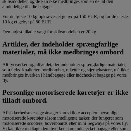
skibsmodeller, og de kan ikke medbringes som en del af den
almindelige tilladte bagage.
For de første 10 kg opkræves et gebyr på 150 EUR, og for de næste
10 kg et gebyr på 50 EUR.
Den højest tilladte vægt for skibsmodellen er 20 kg.
Artikler, der indeholder sprængfarlige
materialer, må ikke medbringes ombord
Alt fyrværkeri og alt andet, der indeholder sprængfarlige materialer,
som f.eks. knallerter, bordbomber, raketter og stjernekastere, må ikke
medbringes hverken i håndbagage eller indchecket bagage på vores
fly.
Personlige motoriserede køretøjer er ikke
tilladt ombord.
Af sikkerhedsmæssige årsager kan vi ikke acceptere personlige
motoriserede køretøjer såsom intelligente tasker, der fungerer som
motoriserede scootere, hoverboards eller mini-Segways på vores fly.
Vi kan ikke medtage dem hverken som indchecket bagage eller som