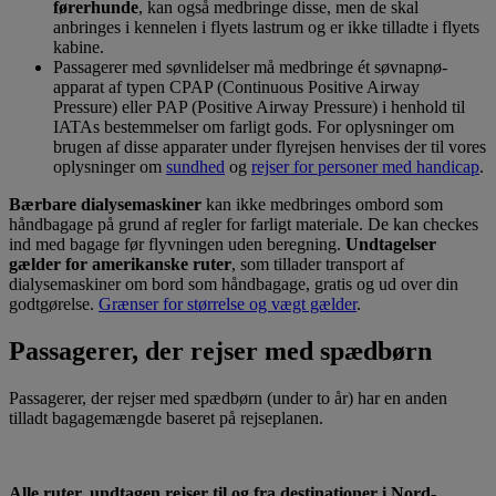
førerhunde
, kan også medbringe disse, men de skal
anbringes i kennelen i flyets lastrum og er ikke tilladte i flyets
kabine.
Passagerer med søvnlidelser må medbringe ét søvnapnø-
apparat af typen CPAP (Continuous Positive Airway
Pressure) eller PAP (Positive Airway Pressure) i henhold til
IATAs bestemmelser om farligt gods. For oplysninger om
brugen af disse apparater under flyrejsen henvises der til vores
oplysninger om
sundhed
og
rejser for personer med handicap
.
Bærbare dialysemaskiner
kan ikke medbringes ombord som
håndbagage på grund af regler for farligt materiale. De kan checkes
ind med bagage før flyvningen uden beregning.
Undtagelser
gælder for amerikanske ruter
, som tillader transport af
dialysemaskiner om bord som håndbagage, gratis og ud over din
godtgørelse.
Grænser for størrelse og vægt gælder
.
Passagerer, der rejser med spædbørn
Passagerer, der rejser med spædbørn (under to år) har en anden
tilladt bagagemængde baseret på rejseplanen.
Alle ruter, undtagen rejser til og fra destinationer i Nord-,