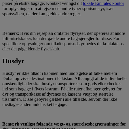
priser på ekstra bagage. Kontakt venligst dit
lokale Emirates-kontor
for oplysninger om at rejse med andre typer sportsudstyr, især
sportsvåben, da der kan gælde andre regler.
Bemærk: Hvis din rejseplan omfatter flyrejser, der opereres af andre
luftfartselskaber, kan der gælde andre bagageregler for disse. For
specifikke oplysninger om tilladt sportsudstyr bedes du kontakte os
eller det pågældende flyselskab.
Husdyr
Husdyr er ikke tilladt i kabinen med undtagelse af falke mellem
Dubai og visse destinationer i Pakistan. Afhængigt af de individuelle
omstændigheder skal husdyr transporteres som gods eller checkes
ind som bagage i flyets lastrum. På alle ruter afhænger gebyret for
dyr og transportkasse af dyrenes og kassens vægt og størrelse
tilsammen. Disse gebyrer gælder i alle tilfælde, selvom der ikke
medtages anden indchecket bagage.
Bemærk venligst følgende vægt- og størrelsesbegrænsninger for