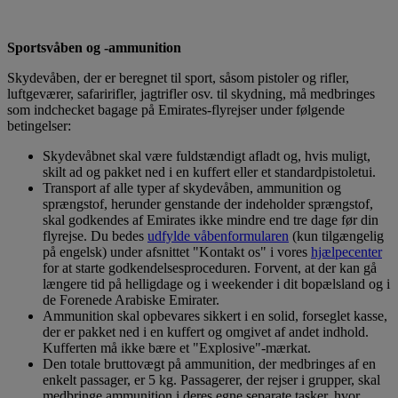
Sportsvåben og -ammunition
Skydevåben, der er beregnet til sport, såsom pistoler og rifler,
luftgeværer, safaririfler, jagtrifler osv. til skydning, må medbringes
som indchecket bagage på Emirates-flyrejser under følgende
betingelser:
Skydevåbnet skal være fuldstændigt afladt og, hvis muligt,
skilt ad og pakket ned i en kuffert eller et standardpistoletui.
Transport af alle typer af skydevåben, ammunition og
sprængstof, herunder genstande der indeholder sprængstof,
skal godkendes af Emirates ikke mindre end tre dage før din
flyrejse. Du bedes
udfylde våbenformularen
(kun tilgængelig
på engelsk) under afsnittet "Kontakt os" i vores
hjælpecenter
for at starte godkendelsesproceduren. Forvent, at der kan gå
længere tid på helligdage og i weekender i dit bopælsland og i
de Forenede Arabiske Emirater.
Ammunition skal opbevares sikkert i en solid, forseglet kasse,
der er pakket ned i en kuffert og omgivet af andet indhold.
Kufferten må ikke bære et "Explosive"-mærkat.
Den totale bruttovægt på ammunition, der medbringes af en
enkelt passager, er 5 kg. Passagerer, der rejser i grupper, skal
medbringe ammunition i deres egne separate tasker, hvor