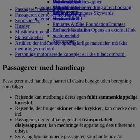
Drikkevarer
Legetøj til børn
Bæredygtighed
Skywards Rail
Mobil og Emirates-appen
Vores flåde
Aktiviteter for børn
Miljøpolitik
Miles-beregner
Afbestilling eller ændring af en booking
Passagerer med handicap
Boeing 777
Miljørapporter
Log ind på Emirates Skywards
Afbrudt rejse
Passagerer, der rejser med spædbørn
Vores lokalsamfund
Emirates A380
Skywards+
Om Emirates
Sportsudstyr
Emirates A350
Emirates Airline Foundation
Emirates
Husdyr
Emirates Executive
Airline Foundation Opens an external link
Musikinstrumenter
Sædeoversigt
in a new tab
Skibsmodeller
Sponsorater
Artikler, der indeholder sprængfarlige materialer, må ikke
medbringes ombord
Personlige motoriserede køretøjer er ikke tilladt ombord.
Passagerer med handicap
Passagerer med handicap har ret til ekstra bagage uden beregning
som følger:
Rejsende kan medbringe deres egen
fuldt sammenklappelige
kørestol
.
Rejsende, der bruger
skinner eller krykker
, kan checke dem
ind.
Passagerer, der er afhængige af et
transportabelt
dialyseapparat
, kan medbringe ét apparat og dets tilhørende
udstyr.
Syns- og hørehæmmede passagerer, som har behov for